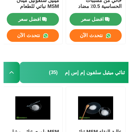
خالي من مسببات
ميثيل سلفونيل ميثان
الحساسية 0.5٪ مضاد
MSM نباتي للطعام
للتكتل وغير مشع
افضل سعر
افضل سعر
نتحدث الآن
نتحدث الآن
(35)
ثنائي ميثيل سلفون إم إس إم
عالية النقاء MSM ثنائي
MSM بلوري ثنائي ميثيل