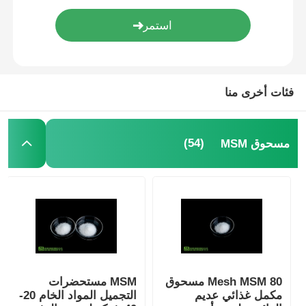
بلورات MSM النقية
فئات أخرى منا
(54)
مسحوق MSM
80 Mesh MSM مسحوق
MSM مستحضرات
مكمل غذائي عديم
التجميل المواد الخام 20-