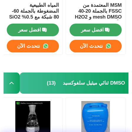
MSM المعتمدة من
المياه الطبيعية
FSSC بالجملة 20-40
المضغوطة بالجملة 60-
mesh DMSO و H2O2
80 شبكة مع 0.5% SiO2
الأكسدة والتوليف MSM
Hotsale In Europe
Suitalle For
افضل سعر
افضل سعر
Sportsman
نتحدث الآن
نتحدث الآن
(13)
DMSO ثنائي ميثيل سلفوكسيد