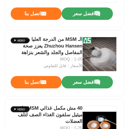
افضل سعر
اتصل بنا
معلومات عنا
جولة في المعمل
الـ MSM من الدرجة العليا من
Zhuzhou Hansen يعزز صحة
المفاصل والجلد والشعر بنزاهة
رقابة جودة
≥99.9٪
MOQ：1-25
الأسعار：قابل للتفاوض
اطلب اقتباس
افضل سعر
اتصل بنا
مسحوق MSM
ميثيل سلفونيل ميثان MSM
40 مش مكمل غذائي MSM ثنائي
ميثيل سلفون الغذاء الصف لتلف
العضلات
ثنائي ميثيل سلفون إم إس إم
MOQ：1-25