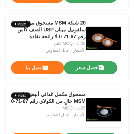
20 شبكة MSM مسحوق ميثيل
سلفونيل ميثان USP الصف كاس
رقم 67-71-0 لا رائحة نفاذة
MOQ：1-25 كجم
الأسعار：قابل للتفاوض
افضل سعر
اتصل بنا
مسحوق مكمل غذائي أبيض نباتي
MSM خالٍ من الكولاي رقم 67-71-0
MOQ：1-25
الأسعار：قابل للتفاوض