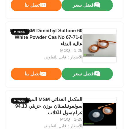
افضل سعر
اتصل بنا
60 Mesh MSM Dimethyl Sulfone
White Powder Cas No 67-71-0
عالية النقاء
MOQ：1-25
الأسعار：قابل للتفاوض
افضل سعر
اتصل بنا
المنزل
المكمل الغذائي MSM الميثيل
سولفونيلميثان بوزن جزيئي 94.13
المنتجات
غرام/مول للكلاب
MOQ：1-25
الأسعار：قابل للتفاوض
فيديوهات