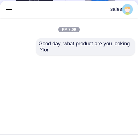
sales
NLT 99.9٪ DMSO ثنائي
CAS 67-68-5 ثنائي
ميثيل سلفوكسيد CAS
ميثيل سلفوكسيد DMSO
رقم 67-68-5 للأسمدة
عالي النقاء NLT 99.9٪
الزراعية
للبوليمر الطبي
7:09 PM
افضل سعر
افضل سعر
Good day, what product are you looking 
for?
نتحدث الآن
نتحدث الآن
عرض المزيد
منزل
حول نا
اتصل بنا
Desktop Site
خريطة الموقع
Privacy Policy