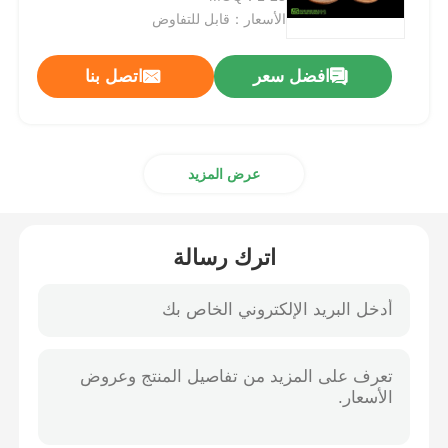
الأسعار：قابل للتفاوض
البيع بالجملة
افضل سعر
اتصل بنا
DMSO ثنائي ميثيل سلفوكسيد
عرض المزيد
ملحق MSM
MSM الجلوكوزامين كوندرويتين
اترك رسالة
الملحق المشترك MSM للخيول
بودرة الشعر ام اس ام
الكبريت العضوي MSM