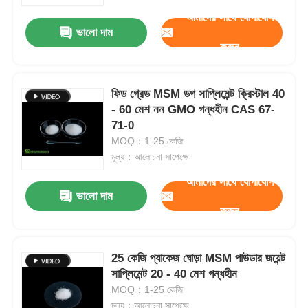
আমাদের সাথে যোগাযোগ
ভালো দাম
আমাদের সম্পর্কে
করুন
কারখানা ভ্রমণ
ফিড গ্রেড MSM ডগ সাপ্লিমেন্ট ক্রিস্টাল 40
- 60 মেশ নন GMO গন্ধহীন CAS 67-
71-0
মান নিয়ন্ত্রণ
MOQ：1-25 কেজি
মূল্য：আলোচনা সাপেক্ষে
উদ্ধৃতির জন্য আবেদন
আমাদের সাথে যোগাযোগ
ভালো দাম
করুন
MSM পাউডার
MSM মিথাইলসালফোনাইলমেথেন
25 কেজি প্যাকেজ ঘোড়া MSM পাউডার জয়েন্ট
সাপ্লিমেন্ট 20 - 40 মেশ গন্ধহীন
MOQ：1-25 কেজি
এমএসএম ডাইমিথাইল সালফোন
মূল্য：আলোচনা সাপেক্ষে