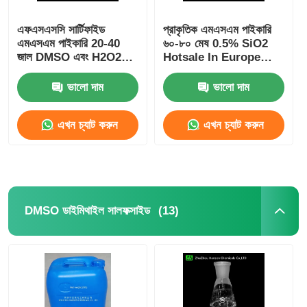
এফএসএসসি সার্টিফাইড
প্রাকৃতিক এমএসএম পাইকারি
এমএসএম পাইকারি 20-40
৬০-৮০ মেষ 0.5% SiO2
জাল DMSO এবং H2O2
Hotsale In Europe
অক্সিডেশন এবং সংশ্লেষণ
Suitalle For
এমএসএম
Sportsman
ভালো দাম
ভালো দাম
এখন চ্যাট করুন
এখন চ্যাট করুন
(13)
DMSO ডাইমিথাইল সালফক্সাইড