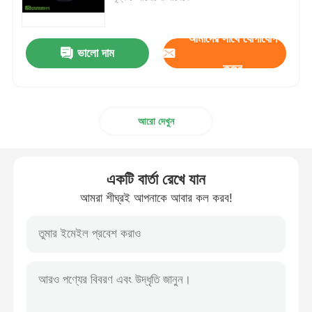
MSM পাইকারি
আমাদের সাথে যোগাযোগ
ভালো দাম
করুন
DMSO ডাইমিথাইল সালফক্সাইড
আরো দেখুন
MSM পরিপূরক
MSM Glucosamine Chondroitin
একটি বার্তা রেখে যান
আমরা শীঘ্রই আপনাকে আবার কল করব!
ঘোড়া জন্য MSM যৌথ সম্পূরক
MSM হেয়ার পাউডার
MSM জৈব সালফার