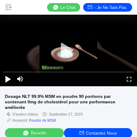
Le Chat
- Je Ne Sais Pas.
Dosage NLT 99.9% MSM en poudre 90 portions par
contenant 0mg de cholestérol pour une performance
améliorée
D'autres vidéos
September 27, 2025
Keyword:
Poudre de MSM
Bavarder
Contactez Nous