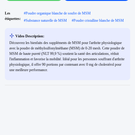
Les
#
Poudre organique blanche de soufre de MSM
étiquettes:
#
Substance naturelle de MSM
#
Poudre cristalline blanche de MSM
Video Description:
Découvrez les bienfaits des suppléments de MSM pour l'arthrite physiologique
avec la poudre de méthylsulfonylméthane (MSM) de 0-20 mesh. Cette poudre de
MSM de haute pureté (NLT 99,9 %) soutient la santé des articulations, réduit
l'inflammation et favorise la mobilité. Idéal pour les personnes souffrant d'arthrite
physiologique, il offre 90 portions par contenant avec 0 mg de cholestérol pour
une meilleure performance.