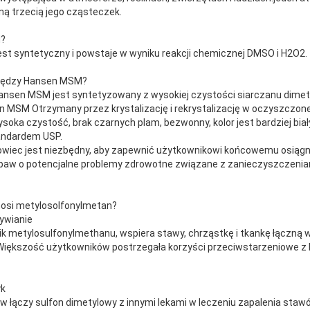
ną trzecią jego cząsteczek.
M?
st syntetyczny i powstaje w wyniku reakcji chemicznej DMSO i H2O2.
 między Hansen MSM?
nsen MSM jest syntetyzowany z wysokiej czystości siarczanu dimetylu
 MSM Otrzymany przez krystalizację i rekrystalizację w oczyszczonej
ysoka czystość, brak czarnych plam, bezwonny, kolor jest bardziej biały
andardem USP.
rowiec jest niezbędny, aby zapewnić użytkownikowi końcowemu osiąg
baw o potencjalne problemy zdrowotne związane z zanieczyszczenia
ynosi metylosolfonylmetan?
ywianie
nik metylosulfonylmethanu, wspiera stawy, chrząstkę i tkankę łączną 
.Większość użytkowników postrzegała korzyści przeciwstarzeniowe z
yk
w łączy sulfon dimetylowy z innymi lekami w leczeniu zapalenia stawó