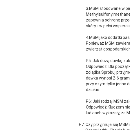
3.MSM stosowane w piel
Methylsulfonylmethane 
zapewnia ochronę przec
skóry, i w pełni wspiera
4.MSM jako dodatki pa
Ponieważ MSM zawiera s
zwierząt gospodarskic
P5: Jak dużą dawkę za
Odpowiedź: Dla początk
żołądka.Spróbuj przyjm
dawka wynosi 2-6 gramów
przy czym tylko jedna 
działać.
P6: Jaki rodzaj MSM za
Odpowiedź:Kluczem nie j
ludziach wykazały, że 
P7: Czy przyjmuje się MSM 