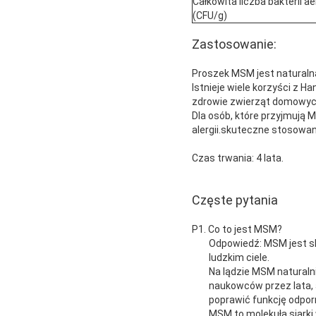
Całkowita liczba bakterii 
(CFU/g)
Zastosowanie:
Proszek MSM jest naturaln
Istnieje wiele korzyści z 
zdrowie zwierząt domowyc
Dla osób, które przyjmują M
alergii.skuteczne stosowa
Czas trwania: 4 lata.
Częste pytania
P1. Co to jest MSM?
Odpowiedź: MSM jest s
ludzkim ciele.
Na lądzie MSM naturalni
naukowców przez lata, 
poprawić funkcję odpo
MSM to molekuła siarki 