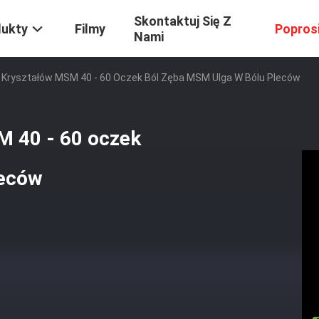
Skontaktuj Się Z
dukty
Filmy
Popros
Nami
Kryształów MSM 40 - 60 Oczek Ból Zęba MSM Ulga W Bólu Pleców
M 40 - 60 oczek
leców