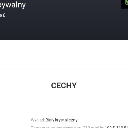
bywalny
a £
CECHY
Wygląd:
Biały krystaliczny
Temperatura topnienia przy 760 mmHg:
108,5-110,5