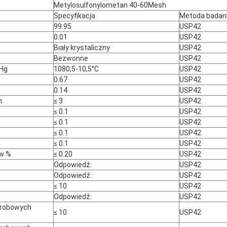
Metylosulfonylometan 40-60Mesh
Specyfikacja
Metoda badan
99.95
USP42
0.01
USP42
Biały krystaliczny
USP42
Bezwonne
USP42
mHg
1080,5-10,5°C
USP42
0.67
USP42
0.14
USP42
m
≤ 3
USP42
≤ 0.1
USP42
≤ 0.1
USP42
≤ 0.1
USP42
≤ 0.1
USP42
 w %
≤ 0.20
USP42
Odpowiedź:
USP42
Odpowiedź:
USP42
≤ 10
USP42
Odpowiedź:
USP42
erobowych
≤ 10
USP42