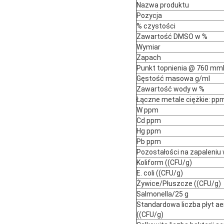
Nazwa produktu
Pozycja
% czystości
Zawartość DMSO w %
Wymiar
Zapach
Punkt topnienia @ 760 m
Gęstość masowa g/ml
Zawartość wody w %
Łączne metale ciężkie: pp
W ppm
Cd ppm
Hg ppm
Pb ppm
Pozostałości na zapaleniu
Koliform ((CFU/g)
E. coli ((CFU/g)
Żywice/Płuszcze ((CFU/g)
Salmonella/25 g
Standardowa liczba płyt a
((CFU/g)