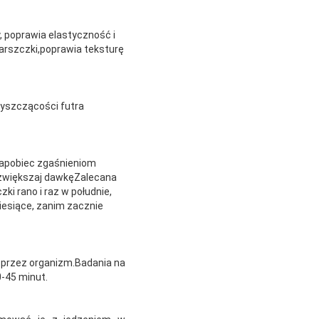
, poprawia elastyczność i
marszczki,poprawia teksturę
łyszczącości futra
 zapobiec zgaśnieniom
e zwiększaj dawkęZalecana
ki rano i raz w południe,
iesiące, zanim zacznie
ne przez organizm.Badania na
0-45 minut.