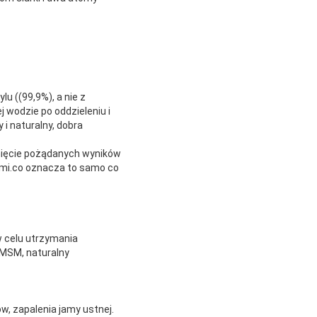
 ((99,9%), a nie z
 wodzie po oddzieleniu i
 i naturalny, dobra
nięcie pożądanych wyników
mi.co oznacza to samo co
w celu utrzymania
 MSM, naturalny
w, zapalenia jamy ustnej.