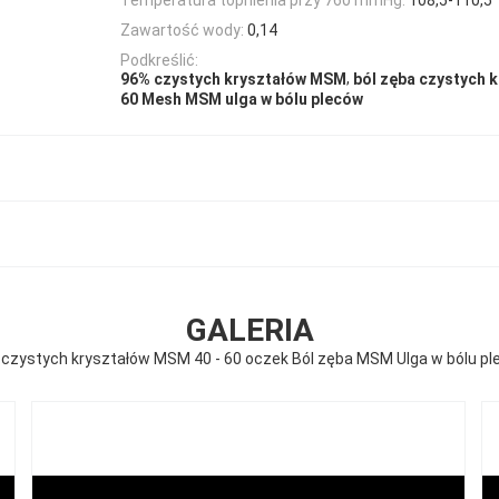
Zawartość wody:
0,14
Podkreślić:
,
96% czystych kryształów MSM
ból zęba czystych 
60 Mesh MSM ulga w bólu pleców
GALERIA
czystych kryształów MSM 40 - 60 oczek Ból zęba MSM Ulga w bólu p