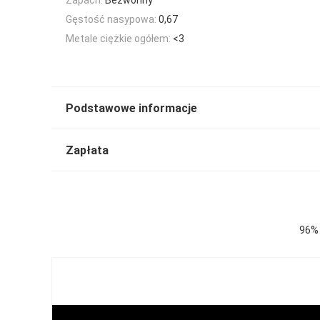
Gęstość nasypowa:
0,67
Metale ciężkie ogółem:
<3
Podstawowe informacje
Zapłata
96% 