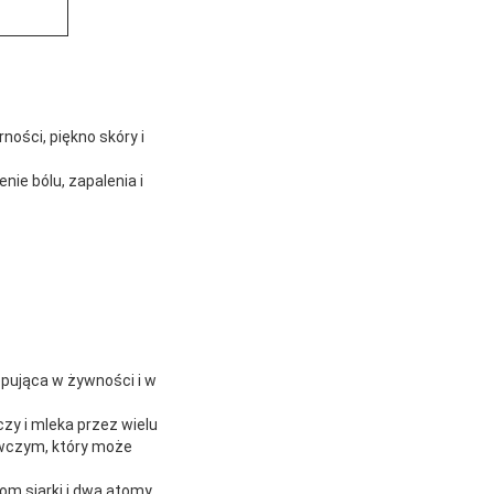
ości, piękno skóry i
nie bólu, zapalenia i
pująca w żywności i w
zy i mleka przez wielu
ywczym, który może
om siarki i dwa atomy