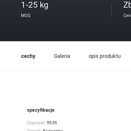
1-25 kg
Z
MOQ
Cen
cechy
Galeria
opis produktu
specyfikacje
Czystość:
99,95
Zapach:
Bezwonny