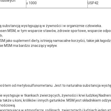
aerobowych
≤ 1000
USP42
ą substancją występującą w żywności i w organizmie człowieka.
Hansen MSM, w tym wsparcie stawów, zdrowie sportowe, wsparcie odporn
h.
SM jako suplement diety, istnieją namacalne korzyści, takie jak łagodze
nie MSM ma bardzo znaczący wpływ.
krótem od metylosulfonometanu. Jest to naturalna substancja wystę
e występuje w tkankach zwierzęcych, żywności i krwi ludzkiej.Nadnerc
a także u koni, królików i innych gatunków. MSM jest składnikiem odż
rnościową.
występująca w atmosferze, roślinach, zwierzętach i ludziach.jeden at