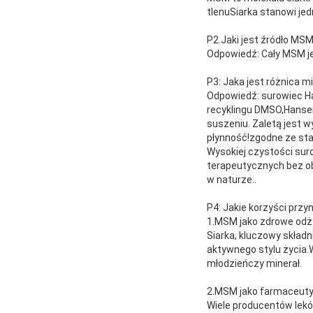
tlenuSiarka stanowi jed
P2.Jaki jest źródło MS
Odpowiedź: Cały MSM je
P3: Jaka jest różnica
Odpowiedź: surowiec Ha
recyklingu DMSO,Hansen
suszeniu. Zaletą jest w
płynność!zgodne ze st
Wysokiej czystości su
terapeutycznych bez o
w naturze..
P4: Jakie korzyści prz
1.MSM jako zdrowe odż
Siarka, kluczowy skład
aktywnego stylu życia
młodzieńczy minerał.
2.MSM jako farmaceut
Wiele producentów lekó