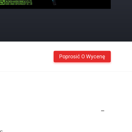
Poprosić O Wycenę
 ℃