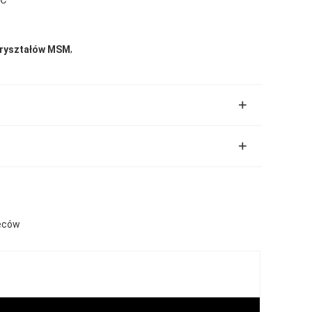
,
kryształów MSM
leców