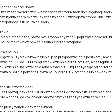
ęgnacji skóry i urody
ma właściwości przeciwbakteryjne w produktach do pielęgnacji skóry
iwutleniającą w skórze i tkance kolagenu, zmniejsza drobne linie i z
 integralność strukturalną skóry.
szowe
iarkę organiczną, może być stosowany w celu poprawy gładkości i b
h.MSM ma również pewne działanie przeciwzapalne.
lecają MSM?
ujących użytkowników najlepiej jest przyjmować go z posiłkami, aby
ować od 500 do 1000 miligramów dziennie przez tydzień, a następni
 dziennie, na przykład osoba o masie 150 kg zaczynając od pół łyżecz
dawka MSM nie pomaga.Używaj MSM przez 1-2 tygodnie lub nawet 2 m
leca się przyjmować?
est rodzaj, czy kapsułki, kryształy, proszki czy tabletki są wchłania
MSM wchodzi do krwiobiegu bardzo szybko i zaczyna działać w ciągu 3
na pusty żołądek czy z posiłkami?