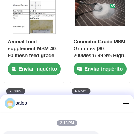
Sobre nós
Visita à fábrica
Animal food
Cosmetic-Grade MSM
supplement MSM 40-
Granules (80-
Controle de qualidade
80 mesh feed grade
200Mesh) 99.9% High-
Purity Organic Sulfur
Enviar inquérito
Enviar inquérito
Odorless White
Solicite um orçamento
Crystal Powder
Factory Supply
Pó de MSM
sales
MSM Metilsulfonilmetano
2:18 PM
Sulfone Dimethyl de MSM