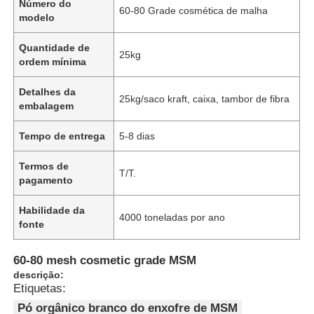
Número do
60-80 Grade cosmética de malha
modelo
Quantidade de
25kg
ordem mínima
Detalhes da
25kg/saco kraft, caixa, tambor de fibra
embalagem
Tempo de entrega
5-8 dias
Termos de
T/T.
pagamento
Habilidade da
4000 toneladas por ano
fonte
60-80 mesh cosmetic grade MSM
descrição:
Etiquetas:
Pó orgânico branco do enxofre de MSM