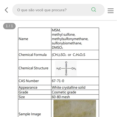
1
/
1