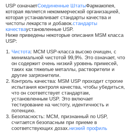
USP означает
Соединенные Штаты
Фармакопея,
которая является некоммерческой организацией,
которая устанавливает стандарты качества и
чистоты лекарств и добавок.
стандарты
качества
установленные USP.
Ниже приведены некоторые описания MSM класса
USP:
Чистота
: МСМ USP-класса высоко очищен, с
минимальной чистотой 99,9%. Это означает, что
он содержит очень низкий уровень примесей,
таких как тяжелые металлы, растворители и
другие загрязнители.
Контроль качества: MSM USP проходит строгие
испытания контроля качества, чтобы убедиться,
что он соответствует стандартам,
Домой
установленным USP. Это включает
тестирование на чистоту, идентичность и
потенцию.
Продукты
Безопасность: МСМ, признанный по USP,
считается безопасным при приеме в
соответствующих дозах.
низкий профиль
Видеозаписи