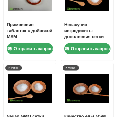
Применение
Непахучие
таблеток с добавкой
ингредиенты
MSM
дополнения сетки
дополнения 20 до 40
Отправить запрос
Отправить запрос
MSM совместные
Vegan GMO сетки
Качество еды MSM