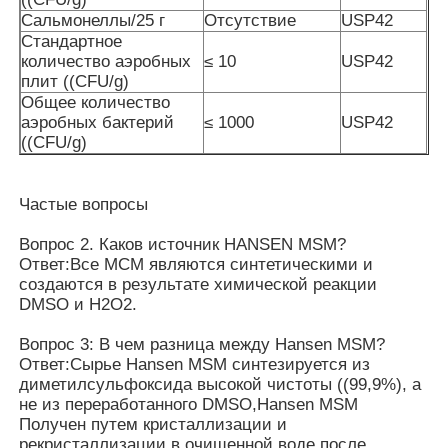
Сальмонеллы/25 г
Отсутствие
USP42
Стандартное
количество аэробных
≤ 10
USP42
плит ((CFU/g)
Общее количество
аэробных бактерий
≤ 1000
USP42
((CFU/g)
Частые вопросы
Вопрос 2. Каков источник HANSEN MSM?
Ответ:Все МСМ являются синтетическими и
создаются в результате химической реакции
DMSO и H2O2.
Вопрос 3: В чем разница между Hansen MSM?
Ответ:Сырье Hansen MSM синтезируется из
диметилсульфоксида высокой чистоты ((99,9%), а
не из переработанного DMSO,Hansen MSM
Получен путем кристаллизации и
рекристаллизации в очищенной воде после