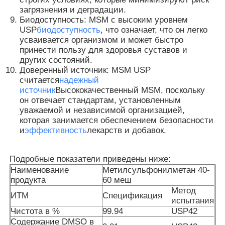
загрязнения и деградации.
Биодоступность: MSM с высоким уровнем
MSM оптом
USP
биодоступность
, что означает, что он легко
усваивается организмом и может быстро
принести пользу для здоровья суставов и
Сульфоксид DMSO этанный
других состояний.
Доверенный источник: MSM USP
считается
надежный
Дополнение MSM
источник
Высококачественный MSM, поскольку
он отвечает стандартам, установленным
уважаемой и независимой организацией,
которая занимается обеспечением безопасности
Хондроитин глюкозамина MSM
и
эффективность
лекарств и добавок.
Дополнение соединения MSM для лошадей
Подробные показатели приведены ниже:
Наименование
Метилсульфонилметан 40-
продукта
60 меш
Порошок волос MSM
Метод
ИТМ
Спецификация
испытания
Чистота в %
99.94
USP42
Сера MSM органическая
Содержание DMSO в