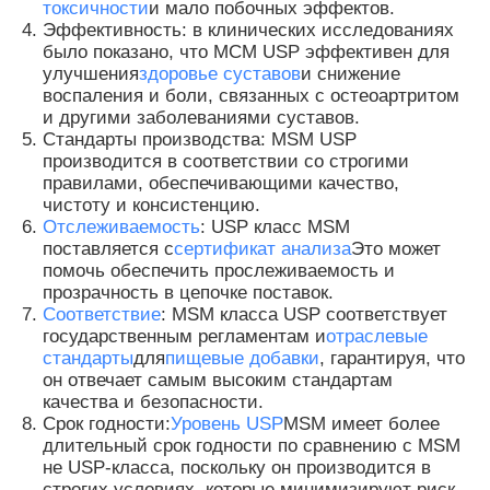
токсичности
и мало побочных эффектов.
Эффективность: в клинических исследованиях
было показано, что МСМ USP эффективен для
О нас
улучшения
здоровье суставов
и снижение
воспаления и боли, связанных с остеоартритом
и другими заболеваниями суставов.
Экскурсия по заводу
Стандарты производства: MSM USP
производится в соответствии со строгими
правилами, обеспечивающими качество,
Контроль качества
чистоту и консистенцию.
Отслеживаемость
: USP класс MSM
поставляется с
сертификат анализа
Это может
помочь обеспечить прослеживаемость и
Запросите цитату
прозрачность в цепочке поставок.
Соответствие
: MSM класса USP соответствует
государственным регламентам и
отраслевые
Порошок MSM
стандарты
для
пищевые добавки
, гарантируя, что
он отвечает самым высоким стандартам
качества и безопасности.
МСМ Метилсульфонилметан
Срок годности:
Уровень USP
MSM имеет более
длительный срок годности по сравнению с MSM
не USP-класса, поскольку он производится в
Сульфон MSM этанный
строгих условиях, которые минимизируют риск