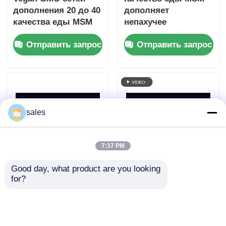
дополнения 20 до 40
дополняет
качества еды MSM
непахучее
свободный для
содержание воды
Отправить запрос
Отправить запрос
совместного
0,1% 20 до 40 сеток
облегчения боли
sales
7:37 PM
Good day, what product are you looking 
Пищевые
Белый порошок 40
for?
ингредиенты сетки
до MSM
качества еды 40 до
Methylsulfonylmethane
60 пищевой добавки
сетка 60 для
Отправить запрос
Отправить запрос
серы MSM
здоровья животных