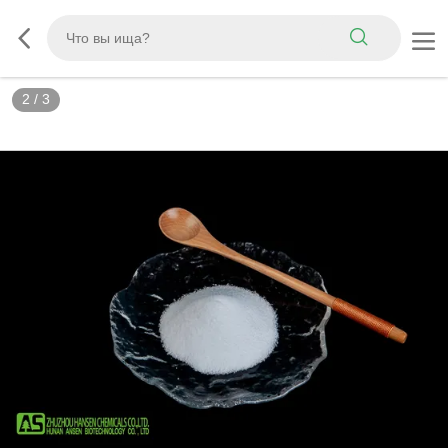
3
/
3