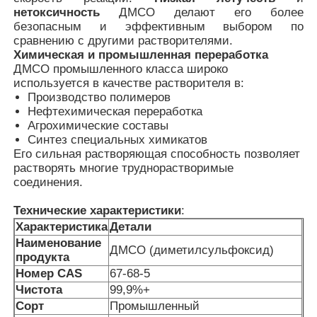
нетоксичность
ДМСО делают его более
безопасным и эффективным выбором по
сравнению с другими растворителями.
О нас
Химическая и промышленная переработка
ДМСО промышленного класса широко
используется в качестве растворителя в:
Экскурсия по заводу
Производство полимеров
Нефтехимическая переработка
Агрохимические составы
Контроль качества
Синтез специальных химикатов
Его сильная растворяющая способность позволяет
растворять многие труднорастворимые
Запросите цитату
соединения.
Технические характеристики
:
Порошок MSM
Характеристика
Детали
Наименование
ДМСО (диметилсульфоксид)
продукта
МСМ Метилсульфонилметан
Номер CAS
67-68-5
Чистота
99,9%+
Сорт
Промышленный
Сульфон MSM этанный