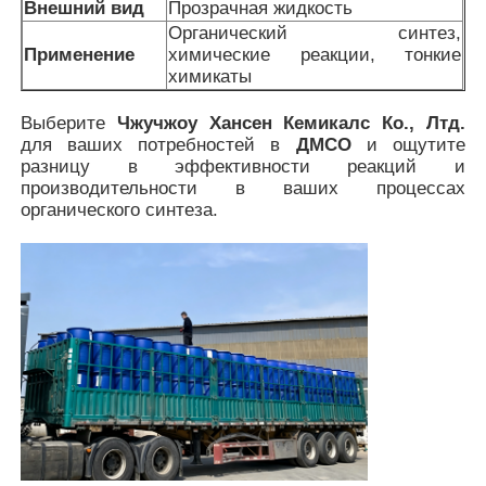
Внешний вид
Прозрачная жидкость
Органический синтез,
Применение
химические реакции, тонкие
MSM оптом
химикаты
Выберите
Чжучжоу Хансен Кемикалс Ко., Лтд.
Сульфоксид DMSO этанный
для ваших потребностей в
ДМСО
и ощутите
разницу в эффективности реакций и
производительности в ваших процессах
Дополнение MSM
органического синтеза.
Хондроитин глюкозамина MSM
Дополнение соединения MSM для лошадей
Порошок волос MSM
Сера MSM органическая