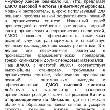
Чжучжоу Хансен Кемикалс Ко., Лтд.
предлагает
ДМСО высокой чистоты (диметилсульфоксид)
,
мощный растворитель, широко используемый для
решения проблем низкой эффективности реакций
в органическом синтезе. Известный своей
превосходной способностью растворять широкий
спектр органических и неорганических соединений,
ДМСО повышает эффективность химических
реакций, улучшая растворимость и способствуя
лучшему взаимодействию между реагентами. Это
делает его незаменимым реагентом в
производстве фармацевтических препаратов,
тонких химикатов и других передовых материалов.
Наш
ДМСО
, с чистотой
99,9%+
, соответствует
высочайшим стандартам, требуемым в
органическом синтезе, обеспечивая проведение
Домой
реакций с оптимальным выходом и
эффективностью.
ДМСО высокой чистоты
действует как катализатор в различных
Продукты
органических реакциях, таких как
реакция Виттига
и
присоединение по Михаэлю
, где он помогает
облегчить образование новых связей и ускоряет
Видеозаписи
скорость реакции.
Низкая летучесть
и