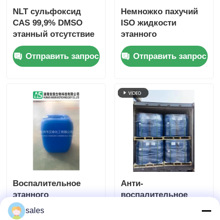
NLT сульфоксид
Немножко пахучий
CAS 99,9% DMSO
ISO жидкости
этанный отсутствие
этанного
67-68-5 для
сульфоксида DMSO
Отправить запрос
Отправить запрос
аграрного
прозрачный
удобрения
аттестовал
Воспалительное
Анти-
этанного
воспалительное
сульфоксида
ранг CAS 67-68-5
sales
Odoless DMSO анти-
диметилсульфоксида