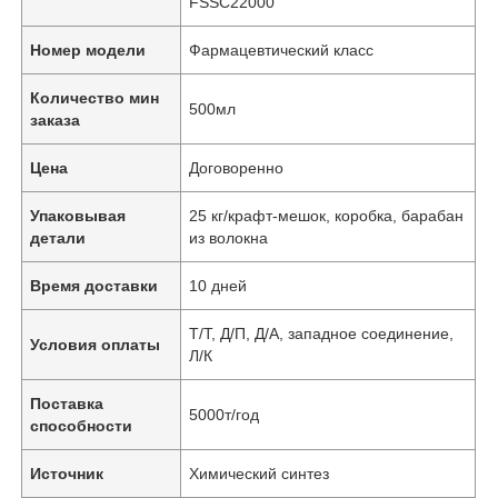
FSSC22000
Номер модели
Фармацевтический класс
Количество мин
500мл
заказа
Цена
Договоренно
Упаковывая
25 кг/крафт-мешок, коробка, барабан
детали
из волокна
Время доставки
10 дней
Т/Т, Д/П, Д/А, западное соединение,
Условия оплаты
Л/К
Поставка
5000т/год
способности
Источник
Химический синтез