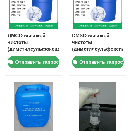
ДМСО высокой
DMSO высокой
чистоты
чистоты
(диметилсульфоксид)
(диметилсульфоксид)
фармацевтической
электронного
Отправить запрос
Отправить запрос
чистоты CAS:67-68-5
качества CAS:67-68-
5