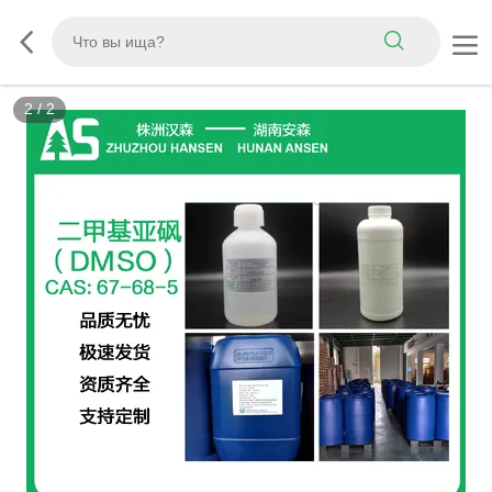
2
/
2