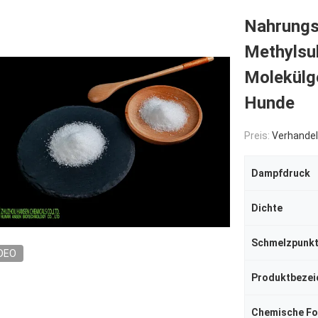
Nahrungs
Methylsu
Molekülg
Hunde
Preis:
Verhandel
Dampfdruck
Dichte
Schmelzpunk
DEO
Produktbezei
Chemische Fo