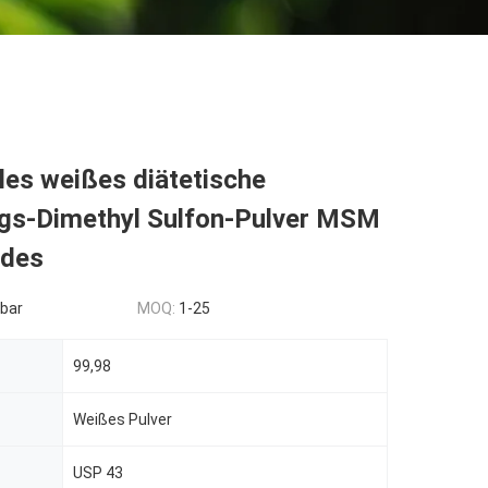
lles weißes diätetische
gs-Dimethyl Sulfon-Pulver MSM
ndes
bar
MOQ:
1-25
99,98
Weißes Pulver
USP 43