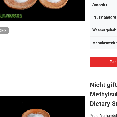
Aussehen
Prüfstandard
Wassergehalt
DEO
Maschenweit
Bes
Nicht gi
Methylsu
Dietary 
Preis:
Verhandel