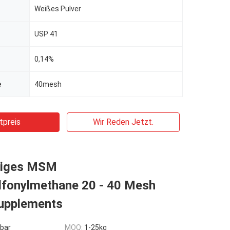
Weißes Pulver
USP 41
0,14%
e
40mesh
tpreis
Wir Reden Jetzt.
ftiges MSM
lfonylmethane 20 - 40 Mesh
Supplements
bar
MOQ:
1-25kg