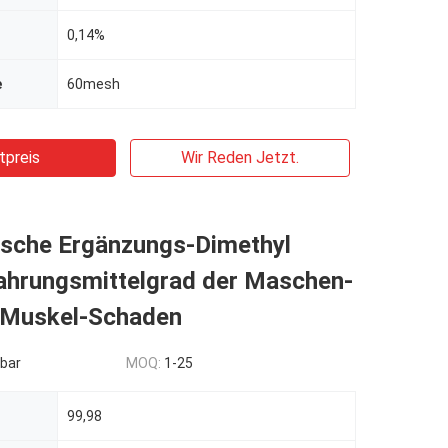
0,14%
e
60mesh
tpreis
Wir Reden Jetzt.
tische Ergänzungs-Dimethyl
ahrungsmittelgrad der Maschen-
Muskel-Schaden
bar
MOQ:
1-25
99,98