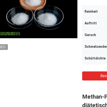
Reinheit
Auftritt
Geruch
DEO
Schüttdichte
Bes
Methan-P
diätetis