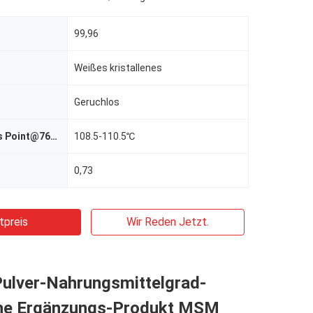
99,96
Weißes kristallenes
Geruchlos
Schmelzendes Point@760mmHg
108.5-110.5℃
0,73
tpreis
Wir Reden Jetzt.
ulver-Nahrungsmittelgrad-
che Ergänzungs-Produkt MSM