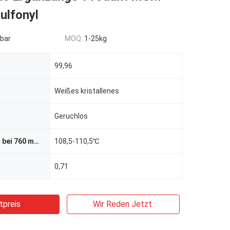
ulfonyl
bar
MOQ:
1-25kg
99,96
Weißes kristallenes
Geruchlos
Schmelzpunkt bei 760 mmHg
108,5-110,5℃
0,71
tpreis
Wir Reden Jetzt.