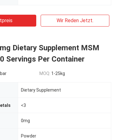
tpreis
Wir Reden Jetzt.
mg Dietary Supplement MSM
0 Servings Per Container
bar
MOQ:
1-25kg
Dietary Supplement
etals
<3
0mg
Powder