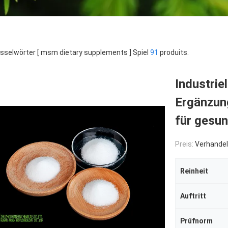
sselwörter [ msm dietary supplements ] Spiel
91
produits.
Industrie
Ergänzun
für gesu
Preis:
Verhandel
Reinheit
Auftritt
Prüfnorm