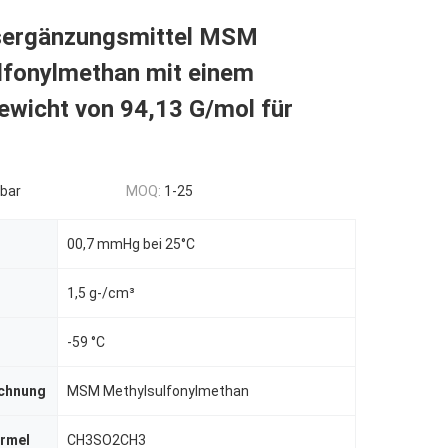
ergänzungsmittel MSM
lfonylmethan mit einem
ewicht von 94,13 G/mol für
bar
MOQ:
1-25
00,7 mmHg bei 25°C
1,5 g-/cm³
t
-59 °C
chnung
MSM Methylsulfonylmethan
rmel
CH3SO2CH3