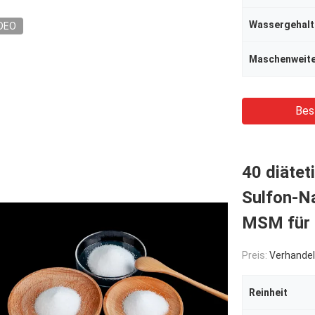
Wassergehalt
DEO
Maschenweit
Bes
40 diäte
Sulfon-N
MSM für 
Preis:
Verhandel
Reinheit