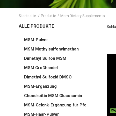
Startseite
/
Produkte
/
Msm Dietary Supplements
ALLE PRODUKTE
Schlü
MSM-Pulver
MSM Methylsulfonylmethan
Dimethyl Sulfon MSM
MSM Großhandel
Dimethyl Sulfoxid DMSO
MSM-Ergänzung
Chondroitin MSM Glucosamin
MSM-Gelenk-Ergänzung für Pferde
MSM-Haar-Pulver