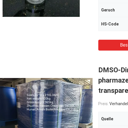
Geruch
HS-Code
Bes
DMSO-Dim
pharmazeu
transpare
Preis:
Verhandel
Quelle