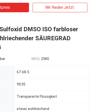
tpreis
Wir Reden Jetzt.
 Sulfoxid DMSO ISO farbloser
hlriechender SÄUREGRAD
G
bar
MOQ:
25KG
67-68-5
99,95
Transparente Flüssigkeit
etwas wohlriechend