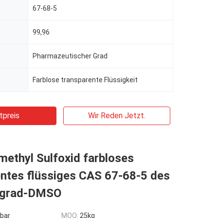
67-68-5
99,96
Pharmazeutischer Grad
Farblose transparente Flüssigkeit
tpreis
Wir Reden Jetzt.
ethyl Sulfoxid farbloses
entes flüssiges CAS 67-68-5 des
sgrad-DMSO
bar
MOQ:
25kg