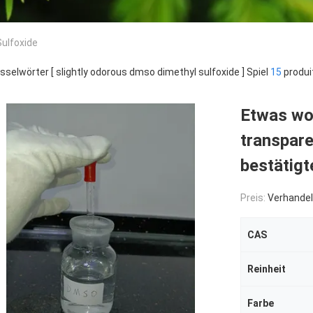
Sulfoxide
sselwörter [ slightly odorous dmso dimethyl sulfoxide ] Spiel
15
produi
Etwas woh
transpar
bestätigt
Preis:
Verhandel
CAS
Reinheit
Farbe