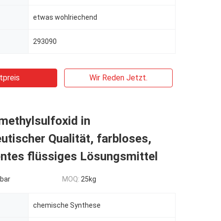
etwas wohlriechend
293090
tpreis
Wir Reden Jetzt.
ethylsulfoxid in
tischer Qualität, farbloses,
ntes flüssiges Lösungsmittel
bar
MOQ:
25kg
chemische Synthese