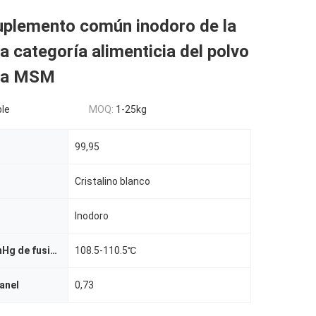
uplemento común inodoro de la
la categoría alimenticia del polvo
lla MSM
le
MOQ:
1-25kg
99,95
Cristalino blanco
Inodoro
Point@760mmHg de fusión
108.5-110.5℃
anel
0,73