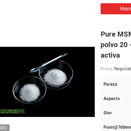
Mejor
Pure MSM
polvo 20 
activa
Precio:
Negociab
Pureza
Aspecto
Olor
DEO