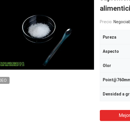
alimentic
Precio:
Negociab
Pureza
Aspecto
Olor
DEO
Densidad a gr
Mejor