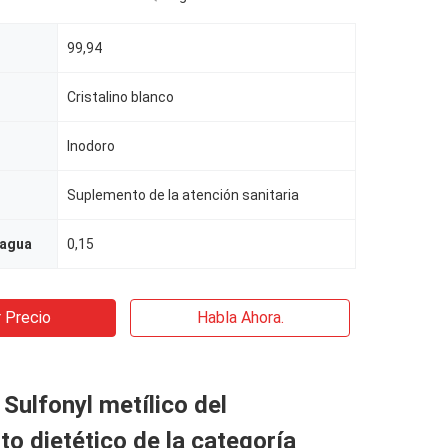
99,94
Cristalino blanco
Inodoro
Suplemento de la atención sanitaria
 agua
0,15
 Precio
Habla Ahora.
Sulfonyl metílico del
o dietético de la categoría