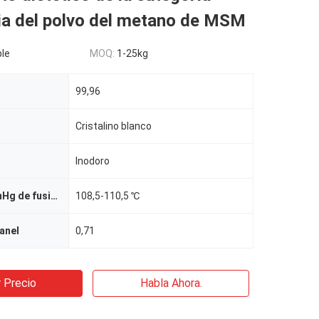
ia del polvo del metano de MSM
le
MOQ:
1-25kg
99,96
Cristalino blanco
Inodoro
Point@760mmHg de fusión
108,5-110,5 ℃
anel
0,71
 Precio
Habla Ahora.