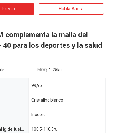
 Precio
Habla Ahora.
 complementa la malla del
- 40 para los deportes y la salud
le
MOQ:
1-25kg
99,95
Cristalino blanco
Inodoro
Point@760mmHg de fusión
108.5-110.5℃