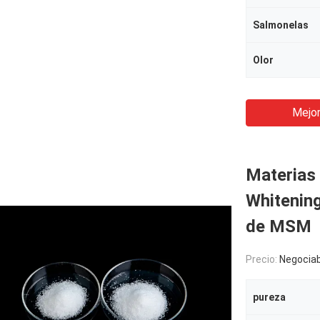
Salmonelas
Olor
Mejor
Materias 
Whitenin
de MSM
Precio:
Negociab
pureza