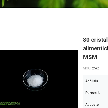
80 crista
alimentic
MSM
MOQ:
25kg
Análisis
Pureza %
Aspecto