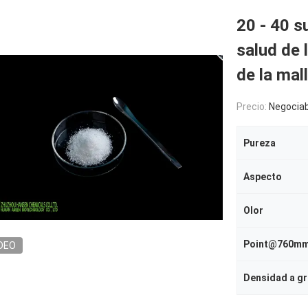
20 - 40 s
salud de 
de la ma
Precio:
Negociab
Pureza
Aspecto
Olor
DEO
Densidad a gr