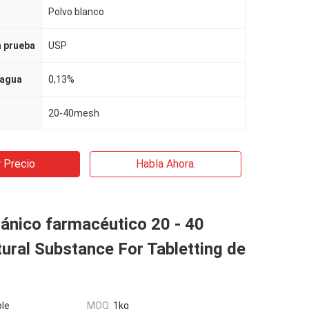
Polvo blanco
a prueba
USP
 agua
0,13%
20-40mesh
 Precio
Habla Ahora.
ánico farmacéutico 20 - 40
ral Substance For Tabletting de
le
MOQ:
1kg