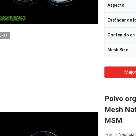
Aspecto
Estándar de l
Contenido en
DEO
Mesh Size
Mejor
Polvo org
Mesh Natu
MSM
Precio:
Negociab