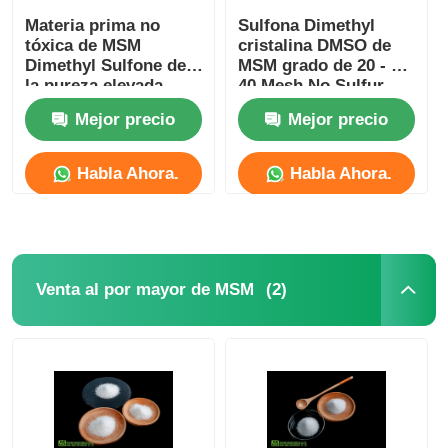
Materia prima no
Sulfona Dimethyl
tóxica de MSM
cristalina DMSO de
Dimethyl Sulfone de
MSM grado de 20 - de
la pureza elevada
40 Mesh No Sulfur
para la industria
Smell Food
Mejor precio
Mejor precio
cosmética
Habla Ahora.
Habla Ahora.
(2)
Venta al por mayor de MSM