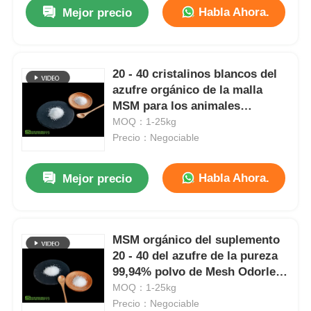
Habla Ahora.
Mejor precio
20 - 40 cristalinos blancos del
azufre orgánico de la malla
MSM para los animales
domésticos y el caballo
MOQ：1-25kg
Precio：Negociable
Habla Ahora.
Mejor precio
En casa
MSM orgánico del suplemento
20 - 40 del azufre de la pureza
Productos
99,94% polvo de Mesh Odorless
para los gatos
MOQ：1-25kg
Precio：Negociable
Los vídeos