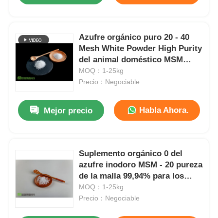
Azufre orgánico puro 20 - 40
Mesh White Powder High Purity
del animal doméstico MSM
inodoro
MOQ：1-25kg
Precio：Negociable
Habla Ahora.
Mejor precio
Suplemento orgánico 0 del
azufre inodoro MSM - 20 pureza
de la malla 99,94% para los
gatos
MOQ：1-25kg
Precio：Negociable