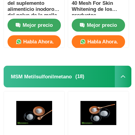
del suplemento
40 Mesh For Skin
alimenticio inodoro
Whitening de los
del polvo de la malla
productos
MSM
cosméticos de MSM
Mejor precio
Mejor precio
Habla Ahora.
Habla Ahora.
(18)
MSM Metilsulfonilmetano