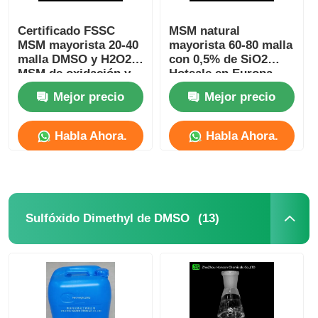
Certificado FSSC
MSM natural
MSM mayorista 20-40
mayorista 60-80 malla
malla DMSO y H2O2
con 0,5% de SiO2
MSM de oxidación y
Hotsale en Europa
síntesis
Suitalle para
Mejor precio
Mejor precio
deportista
Habla Ahora.
Habla Ahora.
(13)
Sulfóxido Dimethyl de DMSO