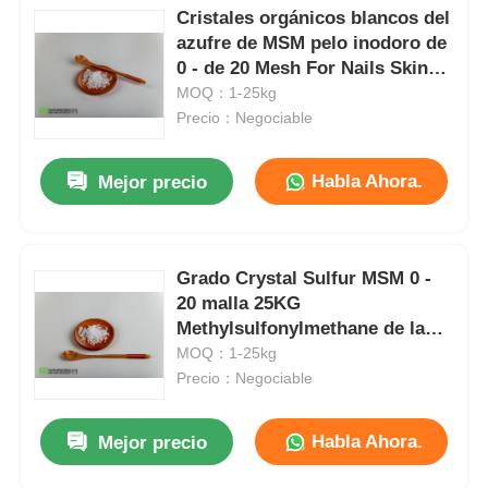
Cristales orgánicos blancos del
azufre de MSM pelo inodoro de
0 - de 20 Mesh For Nails Skin
And
MOQ：1-25kg
Precio：Negociable
Habla Ahora.
Mejor precio
Grado Crystal Sulfur MSM 0 -
20 malla 25KG
Methylsulfonylmethane de la
alimentación para los perros
MOQ：1-25kg
Precio：Negociable
Habla Ahora.
Mejor precio