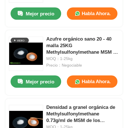
Habla Ahora.
Mejor precio
Sobre nosotros
Recorrido por la fábrica
Azufre orgánico sano 20 - 40
malla 25KG
Methylsulfonylmethane MSM de
Control de calidad
MSM para los perros
MOQ：1-25kg
Precio：Negociable
Solicitar una cita
Habla Ahora.
Mejor precio
Polvo de MSM
MSM Metilsulfonilmetano
Densidad a granel orgánica de
Methylsulfonylmethane
0.73g/ml de MSM de los
Sulfona Dimethyl de MSM
cristales puros blancos del
MOQ：1-25kg