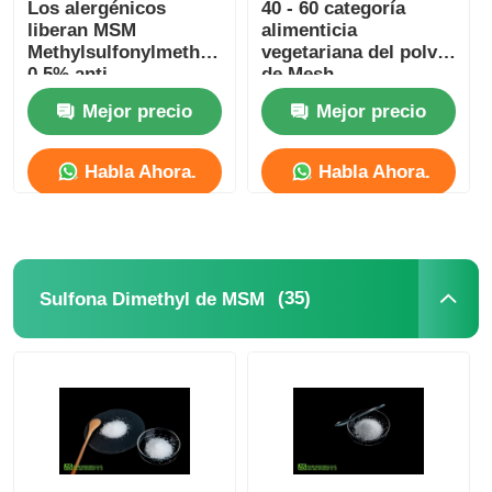
Los alergénicos
40 - 60 categoría
liberan MSM
alimenticia
Methylsulfonylmethane
vegetariana del polvo
0,5% anti
de Mesh
apelmazando no la
Methylsulfonylmethane
Mejor precio
Mejor precio
irradiación
MSM
Habla Ahora.
Habla Ahora.
(35)
Sulfona Dimethyl de MSM