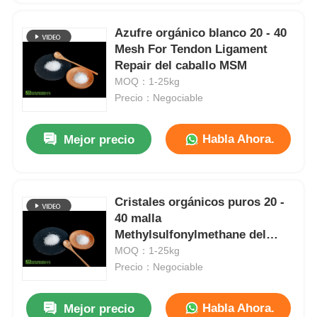
Azufre orgánico blanco 20 - 40
Mesh For Tendon Ligament
Repair del caballo MSM
MOQ：1-25kg
Precio：Negociable
Habla Ahora.
Mejor precio
Cristales orgánicos puros 20 -
40 malla
Methylsulfonylmethane del
azufre de MSM para el animal
MOQ：1-25kg
doméstico
Precio：Negociable
Habla Ahora.
Mejor precio