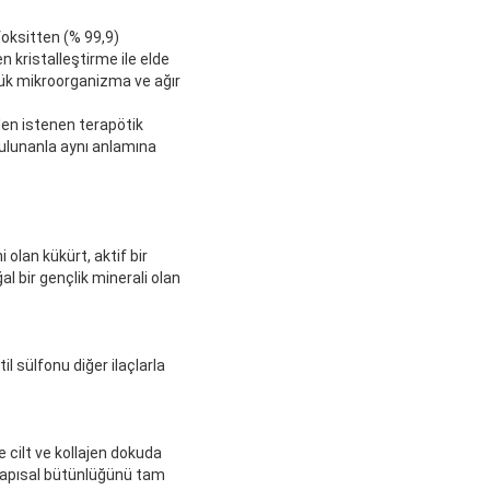
oksitten (% 99,9)
 kristalleştirme ile elde
üşük mikroorganizma ve ağır
den istenen terapötik
ulunanla aynı anlamına
 olan kükürt, aktif bir
l bir gençlik minerali olan
il sülfonu diğer ilaçlarla
ve cilt ve kollajen dokuda
in yapısal bütünlüğünü tam