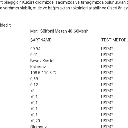
t bileşiğidir, Kükürt cildimizde, saçımızda ve tırnağımızda bulunur.Kan d
yardımcı olabilir, mide ve bağırsaktan toksinleri atabilir ve ülseri önleye
ldedir:
Metil Sülfonil Metan 40-60Mesh
ŞARTNAME
TEST METOD
99.94
USP42
0.01
USP42
Beyaz Kristal
USP42
Kokusuz
USP42
108.5-110.5 ℃
USP42
0,69
USP42
0.12
USP42
≤3
USP42
≤0,1
USP42
≤0,1
USP42
≤0,1
USP42
≤0,1
USP42
≤0,20
USP42
Olumsuz
USP42