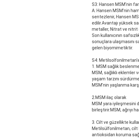
S3: Hansen MSM'nin fark
A: Hansen MSM'nin hamm
sentezlenir, Hansen MSM
edilir.Avantajı yüksek s
metaller, Nitrat ve nitr
Son kullanıcının safsız
sonuçlara ulaşmasını sa
gelen biyomimetiktir.
S4: Metilsolfonilmetan'ı
1. MSM sağlık beslenme
MSM, sağlıklı eklemler ve
yaşam tarzını sürdürmek 
MSM'nin yaşlanma karşıtı
2.MSM ilaç olarak
MSM yara iyileşmesini des
birleştirir.MSM, ağrıyı h
3. Cilt ve güzellikte kul
Metilsülfonilmetan, cilt 
antioksidan koruma sağlar