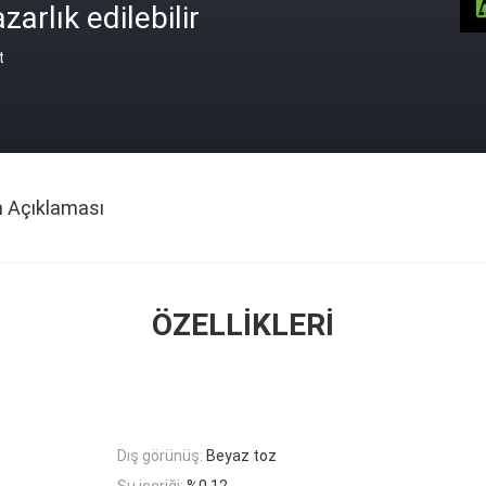
zarlık edilebilir
t
n Açıklaması
ÖZELLIKLERI
Dış görünüş:
Beyaz toz
Su içeriği:
%0,12