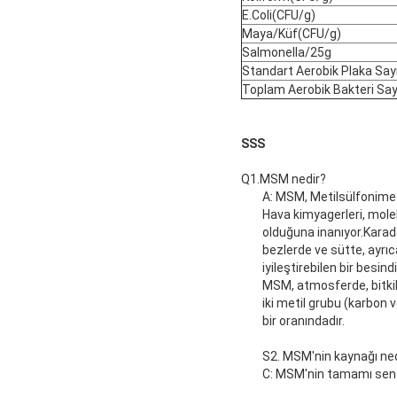
E.Coli(CFU/g)
Maya/Küf(CFU/g)
Salmonella/25g
Standart Aerobik Plaka Say
Toplam Aerobik Bakteri Say
SSS
Q1.MSM nedir?
A: MSM, Metilsülfonimet
Hava kimyagerleri, mole
olduğuna inanıyor.Karada
bezlerde ve sütte, ayrı
iyileştirebilen bir besindi
MSM, atmosferde, bitkil
iki metil grubu (karbon 
bir oranındadır.
S2. MSM'nin kaynağı ne
C: MSM'nin tamamı sente