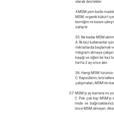
olarak destekler.
4.MSM yem katkı madde
MSM, organik kükürt içerd
kemiğini ve kasını iyileş
sahiptir.
S5: Ne kadar MSM alınma
A: İlk kez kullananlar iç
miktarlarda başlamalı v
miligram almaya çalışın 
kaşığı ve öğlen bir kez
hatta 2 ay önce alın.
S6: Hangi MSM türünün a
C: Kapsüllerin, kristalle
çalışmaları, MSM'nin kan
S7: MSM'yi aç karnına mı yo
C: Pek çok kişi MSM'yi a
mide ve bağırsaklarını
önce MSM almayın. Aksi 