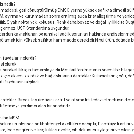
ı nedir?
addesi, geri dönüştürülmüş DMSO yerine yüksek saflıkta dimetil sülf
, ayırma ve kurutmadan sonra arıtılmış suda kristalleştirme ve yeniden
aflık, Siyah nokta yok, kokusuz, Renk daha beyaz ve doğal, iyi likidite!D
it içermez, USP Standardına uygundur.
lıklardan kaynaklanan potansiyel sağlık sorunları hakkında endişelenme
ğlamak için yüksek saflıkta ham madde gereklidir.Nihai ürün, doğada b
n faydaları nelerdir?
si olarak
 hareketlilik için tamamlayıcıdır.Metilsülfonilmetanın önemli bir bileşeni
için eklem, kıkırdak ve bağ dokusunu destekler.Kullanıcıların çoğu, doğa
 faydalarını algıladı.
tekler. Birçok ilaç üreticisi, artrit ve stomatiti tedavi etmek için dimet
afifletmeye yardımcı olan bir anodindir.
lanılan MSM
bakım ürünlerinde antibakteriyel özelliklere sahiptir, Elastikiyeti artırır 
, İnce çizgileri ve kırışıklıkları azaltır, cilt dokusunu iyileştirir ve cild