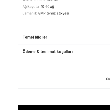
Ağ Boyutu:
40-60 ağ
uzmanlık:
GMP temiz atölyesi
Temel bilgiler
Ödeme & teslimat koşulları
Gı