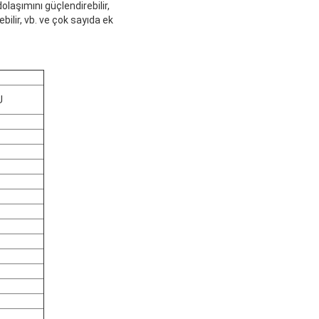
olaşımını güçlendirebilir,
bilir, vb. ve çok sayıda ek
U