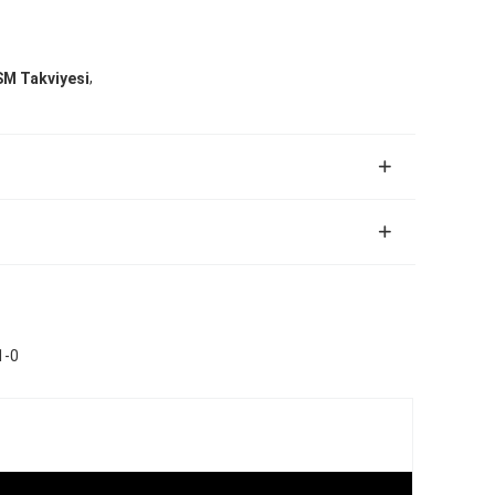
,
M Takviyesi
1-0