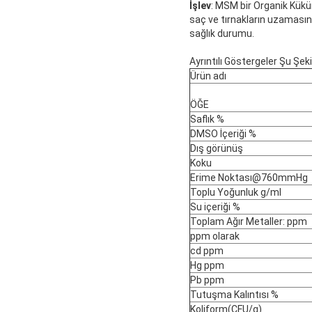
İşlev
: MSM bir Organik Kükür
saç ve tırnakların uzamasına 
sağlık durumu.
Ayrıntılı Göstergeler Şu Şeki
Ürün adı
ÖĞE
Saflık %
DMSO İçeriği %
Dış görünüş
Koku
Erime Noktası@760mmHg
Toplu Yoğunluk g/ml
Su içeriği %
Toplam Ağır Metaller: ppm
ppm olarak
cd ppm
Hg ppm
Pb ppm
Tutuşma Kalıntısı %
Koliform(CFU/g)