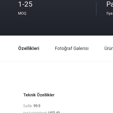
1-25
Pa
MOQ
fiya
Özellikleri
Fotoğraf Galerisi
Ürü
Teknik Özellikler
Saflık:
99.9
test standardı:
USP 43