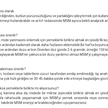
si olarak
iğinden, kürkün pürüzsüzlüğünü ve parlaklığını iyileştirmek için kullanıla
tirmeyi hızlandırabilir ve artrit tedavisinde MSM ayrıca belirli analjezik a
sı önerilir?
in, mide yanmasını önlemek için yemeklerle birlikte almak en iyisidir.İlk k
e ardından kademeli olarak daha fazlasını eklemelidir.Bir hafta boyunc
ve ardından dozu artırın.Önerilen doz günde 2-6 gramdır, örneğin 150 kil
 başlayarak MSM'nin yalnızca bir dozu yardımcı olmaz.MSM'yi çalışmay
lınması önerilir?
rin, tozların veya tabletlerin vücut tarafından emilip emilmediği, tip anah
a çok hızlı girdiğini ve 30-45 dakika içinde etki etmeye başladığını göst
ksa yemeklerle birlikte mi alıyorsunuz?
ç karnına alsa da, midede bir miktar yiyecekle birlikte almak en iyisidi
zda rahatsızlık yaşamamak için MSM'yi yemek sırasında veya sonra
takdirde MSM enerjiyi artırabileceğinden uyuyamazsınız.