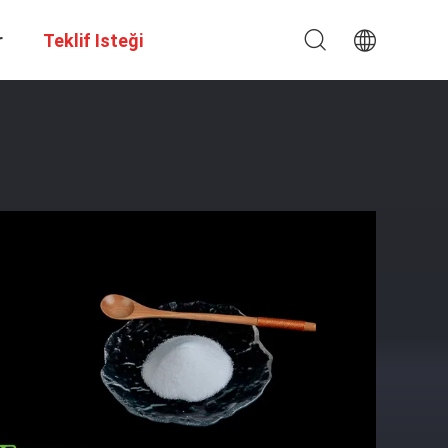
r
Teklif Isteği