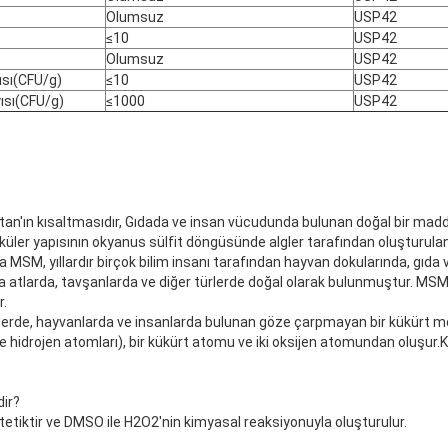
Olumsuz
USP42
≤10
USP42
Olumsuz
USP42
ısı(CFU/g)
≤10
USP42
ısı(CFU/g)
≤1000
USP42
an'ın kısaltmasıdır, Gıdada ve insan vücudunda bulunan doğal bir madd
küler yapısının okyanus sülfit döngüsünde algler tarafından oluşturula
 MSM, yıllardır birçok bilim insanı tarafından hayvan dokularında, gıda 
ca atlarda, tavşanlarda ve diğer türlerde doğal olarak bulunmuştur. MSM
r.
erde, hayvanlarda ve insanlarda bulunan göze çarpmayan bir kükürt m
ve hidrojen atomları), bir kükürt atomu ve iki oksijen atomundan oluşur.
dir?
tiktir ve DMSO ile H2O2'nin kimyasal reaksiyonuyla oluşturulur.