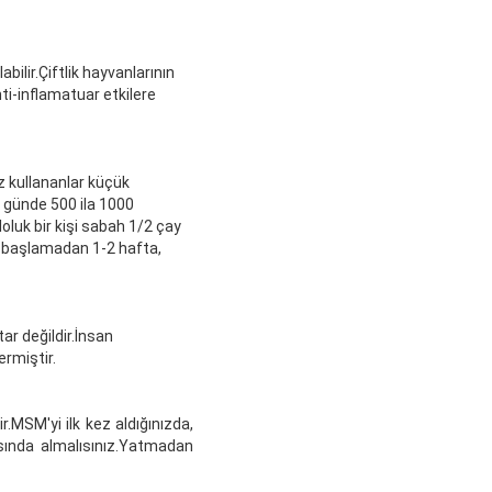
bilir.Çiftlik hayvanlarının
nti-inflamatuar etkilere
ez kullananlar küçük
a günde 500 ila 1000
oluk bir kişi sabah 1/2 çay
a başlamadan 1-2 hafta,
tar değildir.İnsan
ermiştir.
r.MSM'yi ilk kez aldığınızda,
sında almalısınız.Yatmadan