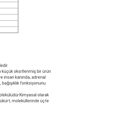
edir.
n küçük oksitlenmiş bir ürün
ve insan kanında, adrenal
, bağışıklık fonksiyonunu
olekülüdür.Kimyasal olarak
Kükürt, moleküllerinde üçte