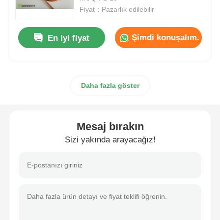
Fiyat：Pazarlık edilebilir
MSM Toptan Satış
Şimdi konuşalım.
En iyi fiyat
DMSO Dimetil Sülfoksit
Daha fazla göster
MSM Eki
MSM Glukozamin Kondroitin
Mesaj bırakın
Sizi yakında arayacağız!
Atlar İçin MSM Eklem Takviyesi
MSM Saç Tozu
MSM Organik Kükürt