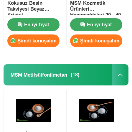
Kokusuz Besin
MSM Kozmetik
Takviyesi Beyaz
Ürünleri
Kristal
Hammaddeleri 20 - 40
Mesh
En iyi fiyat
En iyi fiyat
Şimdi konuşalım.
Şimdi konuşalım.
(18)
MSM Metilsülfonilmetan