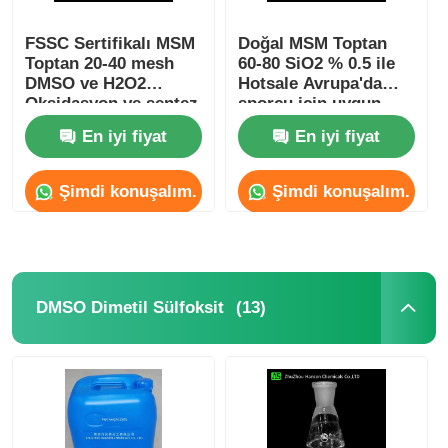
FSSC Sertifikalı MSM
Doğal MSM Toptan
Toptan 20-40 mesh
60-80 SiO2 % 0.5 ile
DMSO ve H2O2
Hotsale Avrupa'da
Oksidasyon ve sentez
sporcu için uygun
MSM
En iyi fiyat
En iyi fiyat
Şimdi konuşalım.
Şimdi konuşalım.
(13)
DMSO Dimetil Sülfoksit