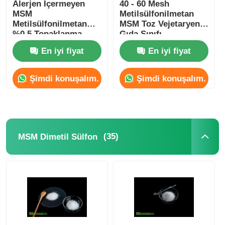
Alerjen İçermeyen
40 - 60 Mesh
MSM
Metilsülfonilmetan
Metilsülfonilmetan
MSM Toz Vejetaryen
%0,5 Topaklanma
Gıda Sınıfı
Önleyici Işınlamasız
En iyi fiyat
En iyi fiyat
Şimdi konuşalım.
Şimdi konuşalım.
(35)
MSM Dimetil Sülfon