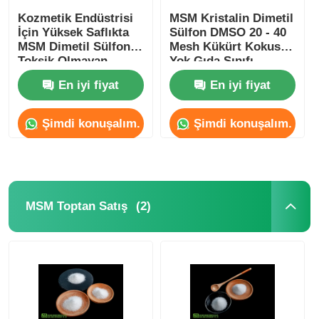
Kozmetik Endüstrisi
MSM Kristalin Dimetil
İçin Yüksek Saflıkta
Sülfon DMSO 20 - 40
MSM Dimetil Sülfon
Mesh Kükürt Kokusu
Toksik Olmayan
Yok Gıda Sınıfı
Hammadde
En iyi fiyat
En iyi fiyat
Şimdi konuşalım.
Şimdi konuşalım.
(2)
MSM Toptan Satış