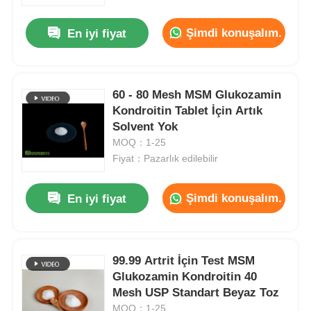
Şimdi konuşalım.
En iyi fiyat
Hakkımızda
Fabrika turu
60 - 80 Mesh MSM Glukozamin
Kondroitin Tablet İçin Artık
Solvent Yok
Kalite kontrol
MOQ：1-25
Fiyat：Pazarlık edilebilir
Bir teklif isteği
Şimdi konuşalım.
En iyi fiyat
MSM Tozu
MSM Metilsülfonilmetan
99.99 Artrit İçin Test MSM
Glukozamin Kondroitin 40
Mesh USP Standart Beyaz Toz
MSM Dimetil Sülfon
MOQ：1-25