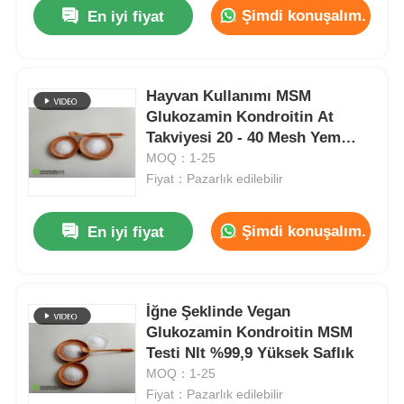
Şimdi konuşalım.
En iyi fiyat
Hayvan Kullanımı MSM
Glukozamin Kondroitin At
Takviyesi 20 - 40 Mesh Yem
Sınıfı
MOQ：1-25
Fiyat：Pazarlık edilebilir
Şimdi konuşalım.
En iyi fiyat
Evde
İğne Şeklinde Vegan
Glukozamin Kondroitin MSM
Ürün
Testi Nlt %99,9 Yüksek Saflık
MOQ：1-25
Fiyat：Pazarlık edilebilir
Videolar