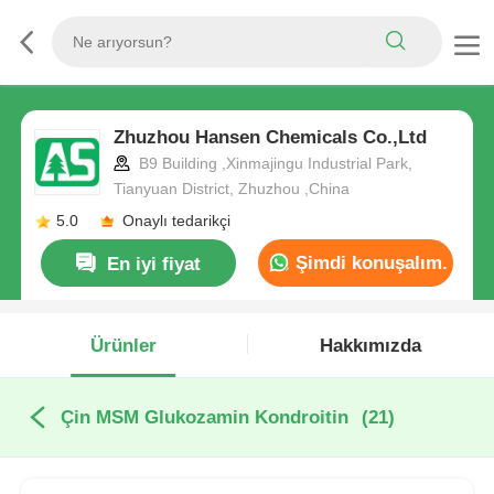
Zhuzhou Hansen Chemicals Co.,Ltd
B9 Building ,Xinmajingu Industrial Park,
Tianyuan District, Zhuzhou ,China
5.0
Onaylı tedarikçi
Şimdi konuşalım.
En iyi fiyat
Ürünler
Hakkımızda
Çin MSM Glukozamin Kondroitin
(21)