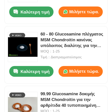
Μιλήστε τώρα.
Καλύτερη τιμή
Σχετικά με εμάς
Επισκέψεις στο εργοστάσιο
60 - 80 Glucosamine πλέγματος
MSM Chondroitin κανένας
υπόλοιπος διαλύτης για την
Έλεγχος ποιότητας
ταμπλέτα
MOQ：1-25
Τιμή：Διαπραγματεύσιμος
Ζητήστε μια προσφορά
Μιλήστε τώρα.
Καλύτερη τιμή
Σκόνη MSM
MSM Μεθυλσουλφονυλομεθάνιο
99.99 Glucosamine δοκιμής
MSM Chondroitin για την
αρθρίτιδα 40 τυποποιημένη
Διμεθυλικό Sulfone MSM
άσπρη σκόνη πλέγματος USP
MOQ：1-25