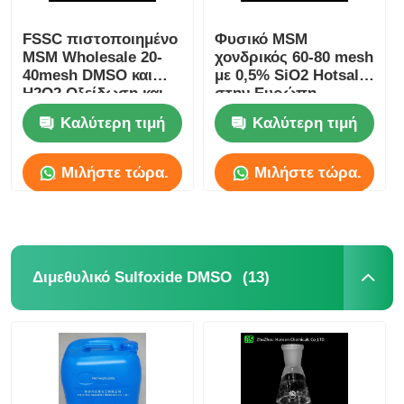
FSSC πιστοποιημένο
Φυσικό MSM
MSM Wholesale 20-
χονδρικός 60-80 mesh
40mesh DMSO και
με 0,5% SiO2 Hotsale
H2O2 Οξείδωση και
στην Ευρώπη
σύνθεση MSM
Suitalle για αθλητή
Καλύτερη τιμή
Καλύτερη τιμή
Μιλήστε τώρα.
Μιλήστε τώρα.
(13)
Διμεθυλικό Sulfoxide DMSO