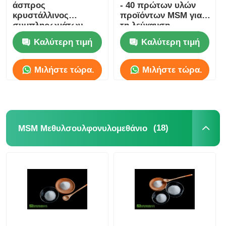
άσπρος
- 40 πρώτων υλών
κρυστάλλινος
προϊόντων MSM για
συμπληρωμάτων
τη λεύκανση
σκονών Odorless
δερμάτων
Καλύτερη τιμή
Καλύτερη τιμή
θρεπτικός
Μιλήστε τώρα.
Μιλήστε τώρα.
(18)
MSM Μεθυλσουλφονυλομεθάνιο