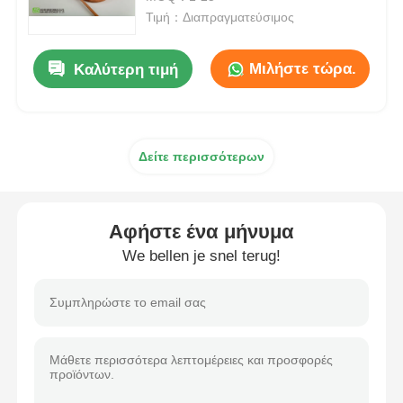
Τιμή：Διαπραγματεύσιμος
ΜΜΕ χονδρικό
Μιλήστε τώρα.
Καλύτερη τιμή
Διμεθυλικό Sulfoxide DMSO
Δείτε περισσότερων
Συμπλήρωμα MSM
Glucosamine MSM Chondroitin
Αφήστε ένα μήνυμα
We bellen je snel terug!
Κοινό συμπλήρωμα MSM για τα άλογα
Σκόνη τρίχας MSM
Οργανικό θείο MSM