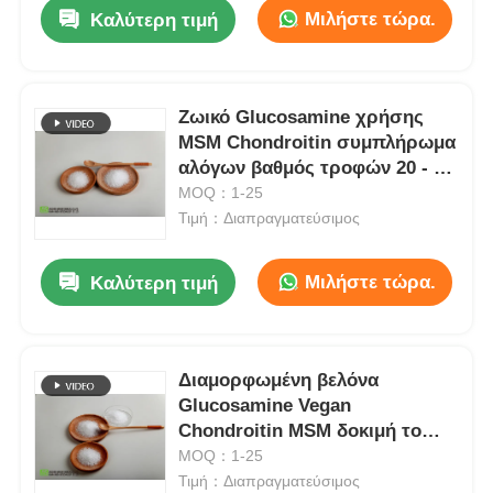
Μιλήστε τώρα.
Καλύτερη τιμή
Ζωικό Glucosamine χρήσης
MSM Chondroitin συμπλήρωμα
αλόγων βαθμός τροφών 20 - 40
πλέγματος
MOQ：1-25
Τιμή：Διαπραγματεύσιμος
Μιλήστε τώρα.
Καλύτερη τιμή
Σπίτι
Διαμορφωμένη βελόνα
Glucosamine Vegan
Προϊόντα
Chondroitin MSM δοκιμή το
αργότερο έως την υψηλή
MOQ：1-25
αγνότητα 99,9%
Τιμή：Διαπραγματεύσιμος
Βίντεο