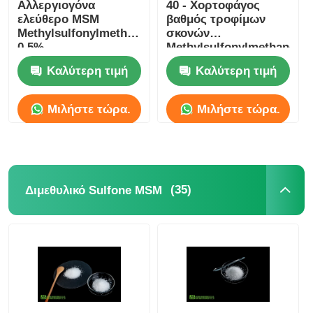
Αλλεργιογόνα
40 - Χορτοφάγος
ελεύθερο MSM
βαθμός τροφίμων
Methylsulfonylmethane
σκονών
0,5%
Methylsulfonylmethane
αντισυγκολλητική μη
MSM 60 πλέγματος
Καλύτερη τιμή
Καλύτερη τιμή
ακτινοβολία
Μιλήστε τώρα.
Μιλήστε τώρα.
(35)
Διμεθυλικό Sulfone MSM