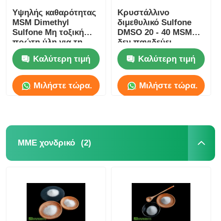
Υψηλής καθαρότητας
Κρυστάλλινο
MSM Dimethyl
διμεθυλικό Sulfone
Sulfone Μη τοξική
DMSO 20 - 40 MSM
πρώτη ύλη για τη
δεν παγιδεύει
βιομηχανία
κανέναν βαθμό
Καλύτερη τιμή
Καλύτερη τιμή
καλλυντικών
τροφίμων μυρωδιάς
θείου
Μιλήστε τώρα.
Μιλήστε τώρα.
(2)
ΜΜΕ χονδρικό