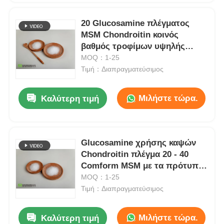
20 Glucosamine πλέγματος
MSM Chondroitin κοινός
βαθμός τροφίμων υψηλής
αγνότητας υγείας
MOQ：1-25
Τιμή：Διαπραγματεύσιμος
Μιλήστε τώρα.
Καλύτερη τιμή
Glucosamine χρήσης καψών
Chondroitin πλέγμα 20 - 40
Comform MSM με τα πρότυπα
της Ευρώπης
MOQ：1-25
Τιμή：Διαπραγματεύσιμος
Μιλήστε τώρα.
Καλύτερη τιμή