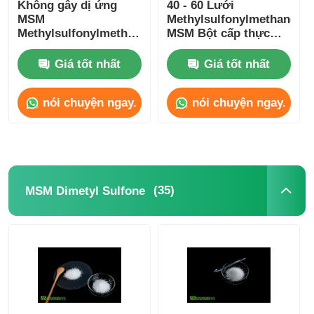
Không gây dị ứng
40 - 60 Lưới
MSM
Methylsulfonylmethane
Methylsulfonylmethane
MSM Bột cấp thực
0,5% Chống đóng
phẩm chay
bánh Không chiếu xạ
Giá tốt nhất
Giá tốt nhất
nói chuyện ngay.
nói chuyện ngay.
(35)
MSM Dimetyl Sulfone