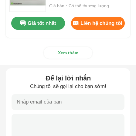
Giá bán：Có thể thương lượng
MSM bán buôn
Giá tốt nhất
Liên hệ chúng tôi
DMSO Dimetyl Sulfoxit
Xem thêm
bổ sung MSM
MSM Glucosamin Chondroitin
Để lại lời nhắn
Chúng tôi sẽ gọi lại cho bạn sớm!
Bổ sung chung MSM cho ngựa
Bột tóc MSM
Lưu huỳnh hữu cơ MSM