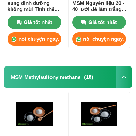
sung dinh dưỡng
MSM Nguyên liệu 20 -
không mùi Tinh thể
40 lưới để làm trắng
trắng
da
Giá tốt nhất
Giá tốt nhất
nói chuyện ngay.
nói chuyện ngay.
(18)
MSM Methylsulfonylmethane