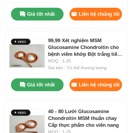
Giá tốt nhất
Liên hệ chúng tôi
Về chúng tôi
Tham quan nhà máy
99,99 Xét nghiệm MSM
Glucosamine Chondroitin cho
bệnh viêm khớp Bột trắng tiêu
Kiểm soát chất lượng
chuẩn 40 lưới USP
MOQ：1-25
Giá bán：Có thể thương lượng
Yêu cầu báo giá
Giá tốt nhất
Liên hệ chúng tôi
Bột MSM
MSM Methylsulfonylmethane
40 - 80 Lưới Glucosamine
Chondroitin MSM thuần chay
Cấp thực phẩm cho viên nang
MSM Dimetyl Sulfone
MOQ：1-25