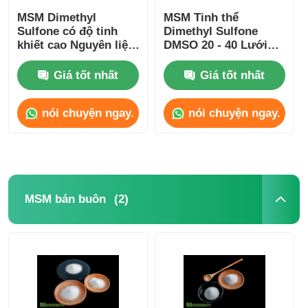
MSM Dimethyl
MSM Tinh thể
Sulfone có độ tinh
Dimethyl Sulfone
khiết cao Nguyên liệu
DMSO 20 - 40 Lưới
thô không độc hại
Không mùi Lưu
cho ngành công
huỳnh Cấp thực phẩm
Giá tốt nhất
Giá tốt nhất
nghiệp mỹ phẩm
nói chuyện ngay.
nói chuyện ngay.
(2)
MSM bán buôn