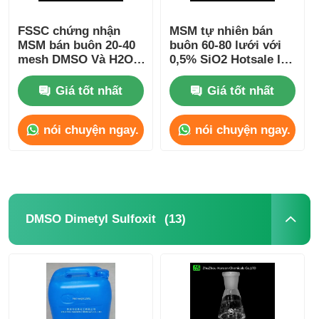
FSSC chứng nhận
MSM tự nhiên bán
MSM bán buôn 20-40
buôn 60-80 lưới với
mesh DMSO Và H2O2
0,5% SiO2 Hotsale In
oxy hóa và tổng hợp
Europe Suitalle For
MSM
Sportsman
Giá tốt nhất
Giá tốt nhất
nói chuyện ngay.
nói chuyện ngay.
(13)
DMSO Dimetyl Sulfoxit