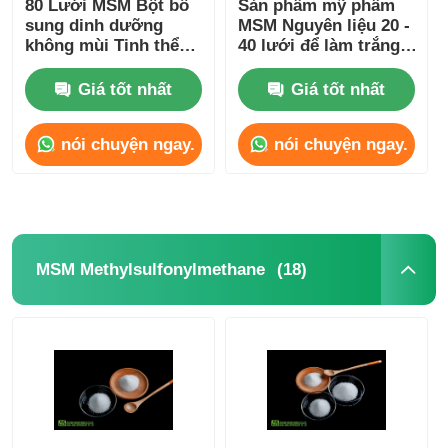
80 Lưới MSM Bột bổ
Sản phẩm mỹ phẩm
sung dinh dưỡng
MSM Nguyên liệu 20 -
không mùi Tinh thể
40 lưới để làm trắng
tinh thể MSM tinh khiết
trắng
da
Giá tốt nhất
Giá tốt nhất
nói chuyện ngay.
nói chuyện ngay.
(18)
MSM Methylsulfonylmethane