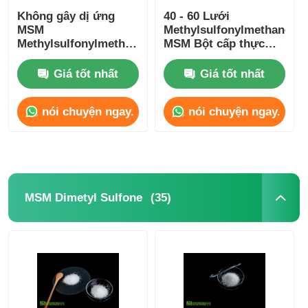
Không gây dị ứng
40 - 60 Lưới
MSM
Methylsulfonylmethane
Methylsulfonylmethane
MSM Bột cấp thực
0,5% Chống đóng
phẩm chay
bánh Không chiếu xạ
Giá tốt nhất
Giá tốt nhất
nói chuyện ngay.
nói chuyện ngay.
(35)
MSM Dimetyl Sulfone