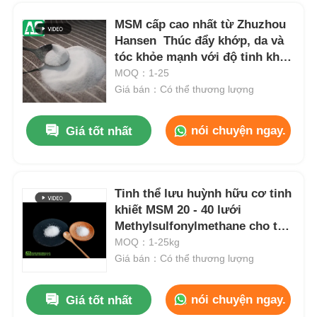
MSM cấp cao nhất từ Zhuzhou
Hansen ️ Thúc đẩy khớp, da và
tóc khỏe mạnh với độ tinh khiết
≥99,9%
MOQ：1-25
Giá bán：Có thể thương lượng
nói chuyện ngay.
Giá tốt nhất
Tinh thể lưu huỳnh hữu cơ tinh
khiết MSM 20 - 40 lưới
Nhà
Methylsulfonylmethane cho thú
cưng
MOQ：1-25kg
Giá bán：Có thể thương lượng
Sản phẩm
nói chuyện ngay.
Giá tốt nhất
Video
Bột MSM trắng Methyl Sulfonyl Methane 20 - 40 lưới cho phân bón lá xanh