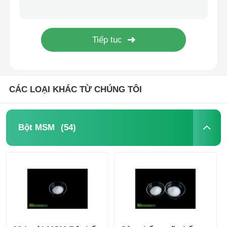
Bổ sung MSM tinh thể trắng Cấp thực phẩm có độ tinh khiết cao cho các thành phần thực phẩm
MSM bán buôn
Bột bổ sung MSM thuần chay cấp thực phẩm E Coli Free Cas No 67-71-0
Bột MSM có độ tinh khiết cao cho động vật bổ sung Khả năng lưu chuyển tốt
DMSO Dimetyl Sulfoxit
Bột cấp thực phẩm MSM Methylsulfonylmethane cho khớp 20 - 40 lưới
CÁC LOẠI KHÁC TỪ CHÚNG TÔI
bổ sung MSM
MSM Glucosamin Chondroitin
(54)
Bột MSM
Bổ sung chung MSM cho ngựa
Bột tóc MSM
Lưu huỳnh hữu cơ MSM