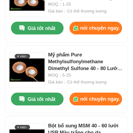
bắp
MOQ：1-25
Giá bán：Có thể thương lượng
nói chuyện ngay.
Giá tốt nhất
Mỹ phẩm Pure
Methylsulfonylmethane
Dimethyl Sulfone 40 - 80 Lưới
Melamine miễn phí
MOQ：5-25
Giá bán：Có thể thương lượng
nói chuyện ngay.
Giá tốt nhất
Bột bổ sung MSM 40 - 60 lưới
USP Màu trắng cho da