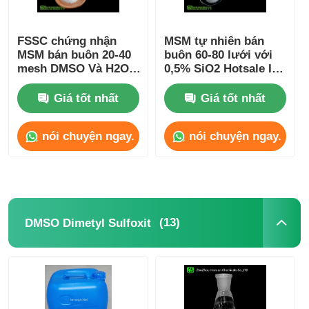
FSSC chứng nhận
MSM tự nhiên bán
MSM bán buôn 20-40
buôn 60-80 lưới với
mesh DMSO Và H2O2
0,5% SiO2 Hotsale In
oxy hóa và tổng hợp
Europe Suitalle For
MSM
Sportsman
Giá tốt nhất
Giá tốt nhất
nói chuyện ngay.
nói chuyện ngay.
(13)
DMSO Dimetyl Sulfoxit