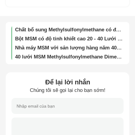
20 - 40 lưới MSM Methyl Sulfonyl Methane bột cho phân bón dinh dưỡng thực vật
Máy tính bảng sử dụng MSM Dimethyl Sulfone đạt tiêu chuẩn Châu Âu ESP
Về chúng tôi
Chất bổ sung Methylsulfonylmethane có độ tinh khiết cao Chất gây dị ứng DMSO2 MSM 40 Lưới miễn phí
Bột MSM có độ tinh khiết cao 20 - 40 Lưới Nguyên liệu mỹ phẩm để mọc tóc
Tham quan nhà máy
Nhà máy MSM với sản lượng hàng năm 4000MT được sử dụng rộng rãi trong máy tính bảng
40 lưới MSM Methylsulfonylmethane Dimethyl Sulfone được sử dụng rộng rãi trong máy tính bảng
Kiểm soát chất lượng
60mesh MSM Dimethyl Sulfone cas No.67-71-0
Mã HS 293090 MSM Dimethyl Sulfone Thức ăn bổ sung cho ngựa KOSHER HALAL ISO
Yêu cầu báo giá
Gói 25kg Bột MSM dành cho ngựa 20 - 40 Lưới cấp thức ăn Kasher đã được phê duyệt
Để lại lời nhắn
99.99 Assay MSM Dimethyl Sulfone phù hợp với tiêu chuẩn USP
Chúng tôi sẽ gọi lại cho bạn sớm!
Bột MSM
White Dimethyl Sulfone MSM Lưu huỳnh bổ sung 60 Lưới cấp thực phẩm FDA đã đăng ký
Bột MSM không độc hại cho chó20 - Gói 25kg thức ăn dạng lưới
MSM Methylsulfonylmethane
Coliform Free MSM Dimethyl Sulfone 60 Lưới Cấp thực phẩm cho sức khỏe chung của vận động viên
Chất bổ sung bột MSM được phê duyệt theo tiêu chuẩn ISO cho ngựa 20 - 40 cấp thức ăn lưới
MSM Dimetyl Sulfone
Bột Methylsulfonylmethane có độ tinh khiết cao Sức khỏe con người Thực phẩm bổ sung MSM