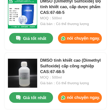
DMSO (Dimethyl Sulfoxide) Độ
tinh khiết cao, cấp dược phẩm
CAS:67-68-5
MOQ：500ml
Giá bán：Có thể thương lượng
nói chuyện ngay.
Giá tốt nhất
DMSO tinh khiết cao (Dimethyl
Sulfoxide) cấp công nghiệp
CAS:67-68-5
MOQ：500ml
Giá bán：Có thể thương lượng
nói chuyện ngay.
Giá tốt nhất