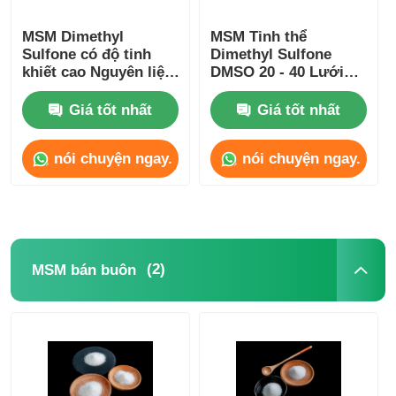
MSM Dimethyl
MSM Tinh thể
Sulfone có độ tinh
Dimethyl Sulfone
khiết cao Nguyên liệu
DMSO 20 - 40 Lưới
thô không độc hại
Không mùi Lưu
cho ngành công
huỳnh Cấp thực phẩm
Giá tốt nhất
Giá tốt nhất
nghiệp mỹ phẩm
nói chuyện ngay.
nói chuyện ngay.
(2)
MSM bán buôn