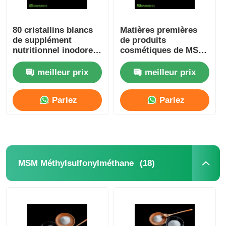
80 cristallins blancs
Matières premières
de supplément
de produits
nutritionnel inodore
cosmétiques de MSM
de poudre de la maille
20 - 40 Mesh For Skin
MSM
Whitening
meilleur prix
meilleur prix
Parlez
Parlez
Maintenant.
Maintenant.
(18)
MSM Méthylsulfonylméthane