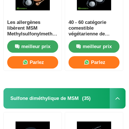
Les allergènes
40 - 60 catégorie
libèrent MSM
comestible
Methylsulfonylmethane
végétarienne de
0,5% anti durcissant
poudre de Mesh
non l'irradiation
Methylsulfonylmethane
meilleur prix
meilleur prix
MSM
Parlez
Parlez
Maintenant.
Maintenant.
À la maison
(35)
Sulfone diméthylique de MSM
Produits
Vidéos