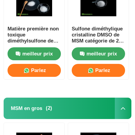
À propos de nous
Matière première non
Sulfone diméthylique
toxique
cristalline DMSO de
Visite de l'usine
diméthylsulfone de
MSM catégorie de 20 -
grande pureté MSM
de 40 Mesh No Sulfur
pour l'industrie
Smell Food
meilleur prix
meilleur prix
Contrôle de la qualité
cosmétique
Parlez
Parlez
Demandez un devis
Maintenant.
Maintenant.
Poudre de MSM
(2)
MSM en gros
MSM Méthylsulfonylméthane
Sulfone diméthylique de MSM