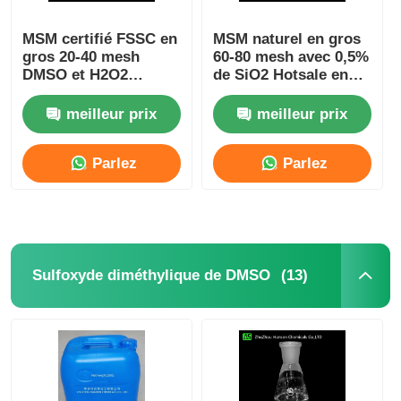
MSM certifié FSSC en
MSM naturel en gros
gros 20-40 mesh
60-80 mesh avec 0,5%
DMSO et H2O2
de SiO2 Hotsale en
oxydation et synthèse
Europe
MSM
meilleur prix
meilleur prix
Parlez
Parlez
Maintenant.
Maintenant.
(13)
Sulfoxyde diméthylique de DMSO