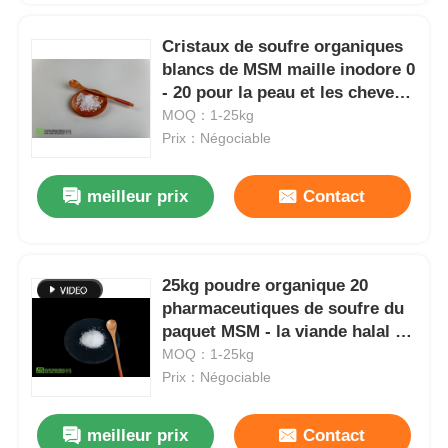
Cristaux de soufre organiques
blancs de MSM maille inodore 0
- 20 pour la peau et les cheveux
d'ongles
MOQ：1-25kg
Prix：Négociable
meilleur prix
Contact
25kg poudre organique 20
pharmaceutiques de soufre du
paquet MSM - la viande halal de
40 mailles a approuvé
MOQ：1-25kg
Prix：Négociable
meilleur prix
Contact