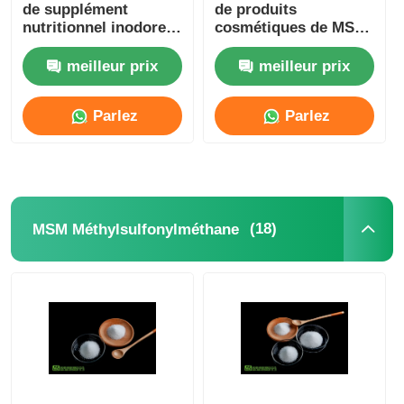
de supplément
de produits
nutritionnel inodore
cosmétiques de MSM
de poudre de la maille
20 - 40 Mesh For Skin
MSM
Whitening
meilleur prix
meilleur prix
Parlez
Parlez
Maintenant.
Maintenant.
(18)
MSM Méthylsulfonylméthane