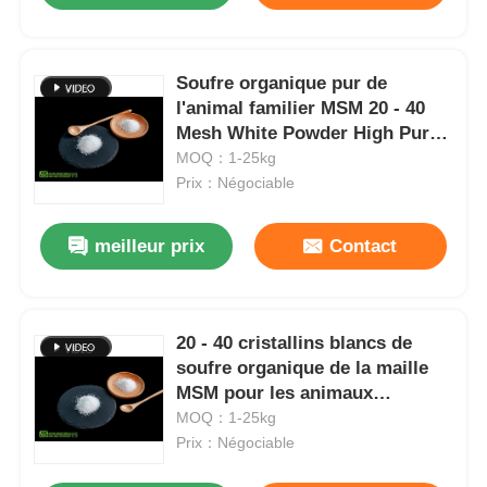
Soufre organique pur de
l'animal familier MSM 20 - 40
Mesh White Powder High Purity
inodore
MOQ：1-25kg
Prix：Négociable
meilleur prix
Contact
20 - 40 cristallins blancs de
soufre organique de la maille
MSM pour les animaux
familiers et le cheval
MOQ：1-25kg
Prix：Négociable