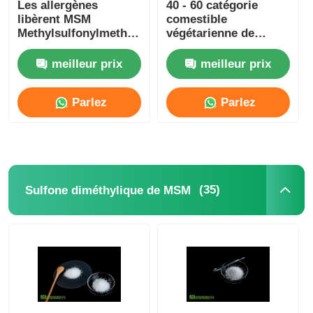
Les allergènes
40 - 60 catégorie
libèrent MSM
comestible
Methylsulfonylmethane
végétarienne de
0,5% anti durcissant
poudre de Mesh
non l'irradiation
Methylsulfonylmethane
meilleur prix
meilleur prix
MSM
Parlez
Parlez
Maintenant.
Maintenant.
(35)
Sulfone diméthylique de MSM