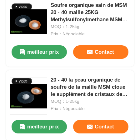
Soufre organique sain de MSM
20 - 40 maille 25KG
Methylsulfonylmethane MSM
pour des chiens
MOQ：1-25kg
Prix：Négociable
meilleur prix
Contact
20 - 40 la peau organique de
soufre de la maille MSM cloue
le supplément de cristaux de
soufre de santé
MOQ：1-25kg
Prix：Négociable
meilleur prix
Contact