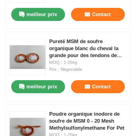
meilleur prix
Contact
À propos de nous
Visite de l'usine
Pureté MSM de soufre
organique blanc du cheval la
grande pour des tendons de
Contrôle de la qualité
ligaments pèlent la santé
MOQ：1-25kg
Prix：Négociable
Demandez un devis
meilleur prix
Contact
Poudre de MSM
MSM Méthylsulfonylméthane
Poudre organique inodore de
soufre de MSM 0 - 20 Mesh
Methylsulfonylmethane For Pet
Sulfone diméthylique de MSM
MOQ：1-25kg