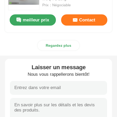
Prix：Négociable
MSM en gros
meilleur prix
Contact
Sulfoxyde diméthylique de DMSO
Regardez plus
Supplément de MSM
Chondroïtine de glucosamine de MSM
Laisser un message
Nous vous rappellerons bientôt!
Supplément de joint de MSM pour des chevaux
Poudre de cheveux de MSM
Soufre organique de MSM