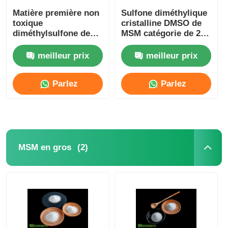
Matière première non
Sulfone diméthylique
toxique
cristalline DMSO de
diméthylsulfone de
MSM catégorie de 20 -
grande pureté MSM
de 40 Mesh No Sulfur
pour l'industrie
Smell Food
meilleur prix
meilleur prix
cosmétique
Parlez
Parlez
Maintenant.
Maintenant.
(2)
MSM en gros