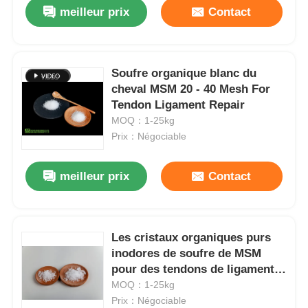
meilleur prix
Contact
Soufre organique blanc du
cheval MSM 20 - 40 Mesh For
Tendon Ligament Repair
MOQ：1-25kg
Prix：Négociable
meilleur prix
Contact
À la maison
Les cristaux organiques purs
inodores de soufre de MSM
Produits
pour des tendons de ligaments
pèlent la santé
MOQ：1-25kg
Prix：Négociable
Vidéos