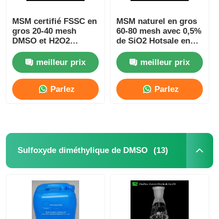
MSM certifié FSSC en
MSM naturel en gros
gros 20-40 mesh
60-80 mesh avec 0,5%
DMSO et H2O2
de SiO2 Hotsale en
oxydation et synthèse
Europe
MSM
meilleur prix
meilleur prix
Parlez
Parlez
Maintenant.
Maintenant.
(13)
Sulfoxyde diméthylique de DMSO