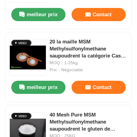
meilleur prix
Contact
À propos de nous
Visite de l'usine
20 la maille MSM
Methylsulfonylmethane
saupoudrent la catégorie Cas
Contrôle de la qualité
No d'USP 67-71-0 aucune odeur
MOQ：1-25kg
piquante
Prix：Négociable
Demandez un devis
meilleur prix
Contact
Poudre de MSM
MSM Méthylsulfonylméthane
40 Mesh Pure MSM
Methylsulfonylmethane
saupoudrent le gluten de
Sulfone diméthylique de MSM
grande pureté sans lactose
MOQ：25KG