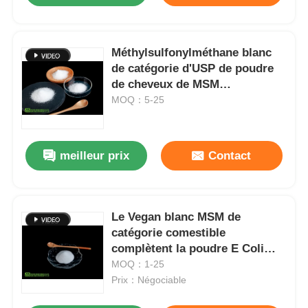
Méthylsulfonylméthane blanc
de catégorie d'USP de poudre
de cheveux de MSM
d'approbation de GMP pour des
MOQ：5-25
cheveux
meilleur prix
Contact
Le Vegan blanc MSM de
catégorie comestible
complètent la poudre E Coli
Cas No libre 67-71-0
MOQ：1-25
Prix：Négociable