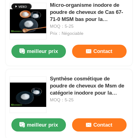
Micro-organisme inodore de
poudre de cheveux de Cas 67-
71-0 MSM bas pour la
croissance de cheveux
MOQ：5-25
Prix：Négociable
meilleur prix
Contact
Synthèse cosmétique de
poudre de cheveux de Msm de
catégorie inodore pour la
croissance naturelle de
MOQ：5-25
cheveux
meilleur prix
Contact