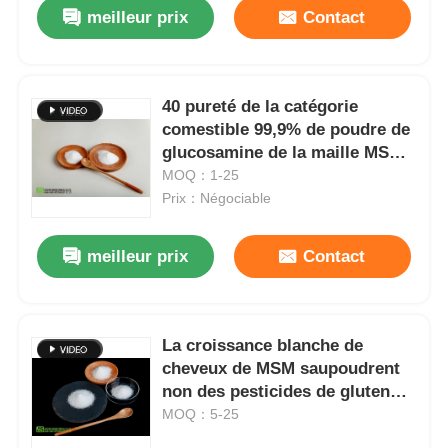
meilleur prix
Contact
40 pureté de la catégorie
comestible 99,9% de poudre de
glucosamine de la maille MSM
utilisée dans la Tablette
MOQ：1-25
Prix：Négociable
meilleur prix
Contact
À la maison
La croissance blanche de
cheveux de MSM saupoudrent
Produits
non des pesticides de gluten
que l'allergène libèrent Cas No
MOQ：5-25
67-71-0
Vidéos