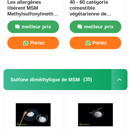
Les allergènes
40 - 60 catégorie
libèrent MSM
comestible
Methylsulfonylmethane
végétarienne de
0,5% anti durcissant
poudre de Mesh
non l'irradiation
Methylsulfonylmethane
meilleur prix
meilleur prix
MSM
Parlez
Parlez
Maintenant.
Maintenant.
(35)
Sulfone diméthylique de MSM