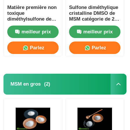
Matière première non
Sulfone diméthylique
toxique
cristalline DMSO de
diméthylsulfone de
MSM catégorie de 20 -
grande pureté MSM
de 40 Mesh No Sulfur
pour l'industrie
Smell Food
meilleur prix
meilleur prix
cosmétique
Parlez
Parlez
Maintenant.
Maintenant.
(2)
MSM en gros