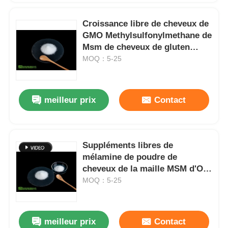
Croissance libre de cheveux de
GMO Methylsulfonylmethane de
Msm de cheveux de gluten
naturel de poudre
MOQ：5-25
meilleur prix
Contact
Suppléments libres de
mélamine de poudre de
cheveux de la maille MSM d'OIN
20 - 40 pour la croissance de
MOQ：5-25
cheveux
meilleur prix
Contact