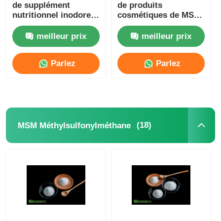
de supplément
de produits
nutritionnel inodore
cosmétiques de MSM
de poudre de la maille
20 - 40 Mesh For Skin
MSM
Whitening
meilleur prix
meilleur prix
Parlez
Parlez
Maintenant.
Maintenant.
(18)
MSM Méthylsulfonylméthane