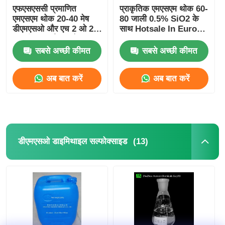
एफएसएससी प्रमाणित
प्राकृतिक एमएसएम थोक 60-
एमएसएम थोक 20-40 मेष
80 जाली 0.5% SiO2 के
डीएमएसओ और एच 2 ओ 2
साथ Hotsale In Europe
ऑक्सीकरण और संश्लेषण
Suitalle For
एमएसएम
Sportsman
सबसे अच्छी कीमत
सबसे अच्छी कीमत
अब बात करें
अब बात करें
(13)
डीएमएसओ डाइमिथाइल सल्फोक्साइड