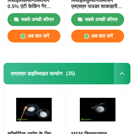
मिथाइलसल्फोनीलमीथेन
मिथाइलसुल्फोनीलमीथेन
0.5% एंटी केकिंग गैर
एमएसएम पाउडर शाकाहारी
विकिरण
भोजन श्रेणी
सबसे अच्छी कीमत
सबसे अच्छी कीमत
अब बात करें
अब बात करें
(35)
एमएसएम डाइमिथाइल सल्फोन
कॉस्मेटिक उद्योग के लिए
MSM क्रिस्टलाइन