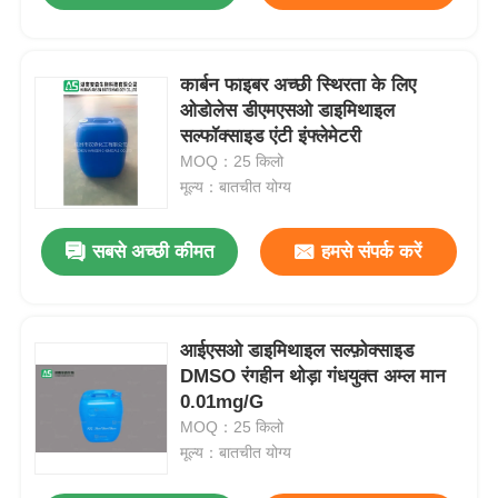
कार्बन फाइबर अच्छी स्थिरता के लिए
ओडोलेस डीएमएसओ डाइमिथाइल
सल्फॉक्साइड एंटी इंफ्लेमेटरी
MOQ：25 किलो
मूल्य：बातचीत योग्य
सबसे अच्छी कीमत
हमसे संपर्क करें
आईएसओ डाइमिथाइल सल्फ़ोक्साइड
DMSO रंगहीन थोड़ा गंधयुक्त अम्ल मान
0.01mg/G
MOQ：25 किलो
मूल्य：बातचीत योग्य