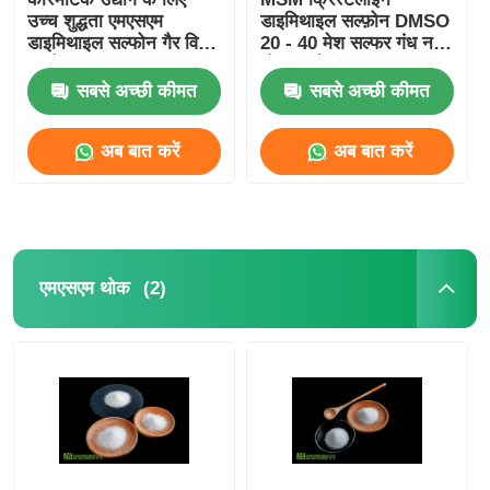
उच्च शुद्धता एमएसएम
डाइमिथाइल सल्फ़ोन DMSO
डाइमिथाइल सल्फोन गैर विषैले
20 - 40 मेश सल्फर गंध नहीं
कच्चे माल
भोजन श्रेणी
सबसे अच्छी कीमत
सबसे अच्छी कीमत
अब बात करें
अब बात करें
(2)
एमएसएम थोक