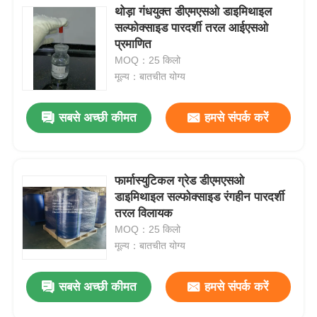
थोड़ा गंधयुक्त डीएमएसओ डाइमिथाइल
सल्फोक्साइड पारदर्शी तरल आईएसओ
प्रमाणित
MOQ：25 किलो
मूल्य：बातचीत योग्य
सबसे अच्छी कीमत
हमसे संपर्क करें
फार्मास्युटिकल ग्रेड डीएमएसओ
डाइमिथाइल सल्फोक्साइड रंगहीन पारदर्शी
तरल विलायक
MOQ：25 किलो
मूल्य：बातचीत योग्य
सबसे अच्छी कीमत
हमसे संपर्क करें