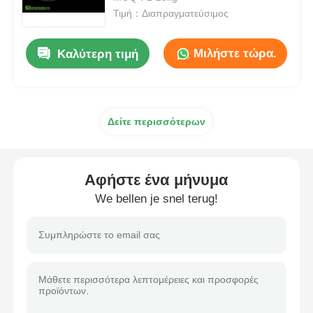
Τιμή：Διαπραγματεύσιμος
ΜΜΕ χονδρικό
Μιλήστε τώρα.
Καλύτερη τιμή
Διμεθυλικό Sulfoxide DMSO
Δείτε περισσότερων
Συμπλήρωμα MSM
Glucosamine MSM Chondroitin
Αφήστε ένα μήνυμα
We bellen je snel terug!
Κοινό συμπλήρωμα MSM για τα άλογα
Σκόνη τρίχας MSM
Οργανικό θείο MSM