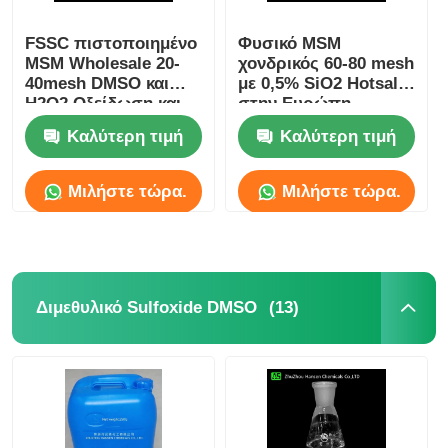
FSSC πιστοποιημένο
Φυσικό MSM
MSM Wholesale 20-
χονδρικός 60-80 mesh
40mesh DMSO και
με 0,5% SiO2 Hotsale
H2O2 Οξείδωση και
στην Ευρώπη
σύνθεση MSM
Suitalle για αθλητή
Καλύτερη τιμή
Καλύτερη τιμή
Μιλήστε τώρα.
Μιλήστε τώρα.
(13)
Διμεθυλικό Sulfoxide DMSO