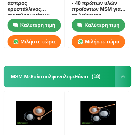
άσπρος
- 40 πρώτων υλών
κρυστάλλινος
προϊόντων MSM για
συμπληρωμάτων
τη λεύκανση
σκονών Odorless
δερμάτων
Καλύτερη τιμή
Καλύτερη τιμή
θρεπτικός
Μιλήστε τώρα.
Μιλήστε τώρα.
(18)
MSM Μεθυλσουλφονυλομεθάνιο