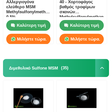
Αλλεργιογόνα
40 - Χορτοφάγος
ελεύθερο MSM
βαθμός τροφίμων
Methylsulfonylmethane
σκονών
0,5%
Methylsulfonylmethane
αντισυγκολλητική μη
MSM 60 πλέγματος
Καλύτερη τιμή
Καλύτερη τιμή
ακτινοβολία
Μιλήστε τώρα.
Μιλήστε τώρα.
(35)
Διμεθυλικό Sulfone MSM