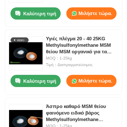
Μιλήστε τώρα.
Καλύτερη τιμή
Σχετικά με εμάς
Επισκέψεις στο εργοστάσιο
Υγιές πλέγμα 20 - 40 25KG
Methylsulfonylmethane MSM
θείου MSM οργανικό για τα
Έλεγχος ποιότητας
σκυλιά
MOQ：1-25kg
Τιμή：Διαπραγματεύσιμος
Ζητήστε μια προσφορά
Μιλήστε τώρα.
Καλύτερη τιμή
Σκόνη MSM
MSM Μεθυλσουλφονυλομεθάνιο
Άσπρο καθαρό MSM θείου
φαινόμενο ειδικό βάρος
Methylsulfonylmethane
Διμεθυλικό Sulfone MSM
0.73g/ml κρυστάλλων οργανικό
MOQ：1-25kg