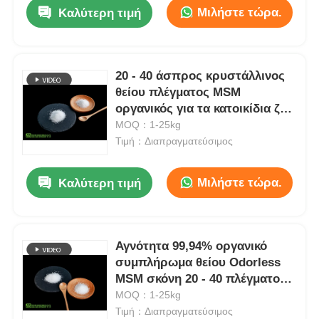
Μιλήστε τώρα.
Καλύτερη τιμή
20 - 40 άσπρος κρυστάλλινος
θείου πλέγματος MSM
οργανικός για τα κατοικίδια ζώα
και το άλογο
MOQ：1-25kg
Τιμή：Διαπραγματεύσιμος
Μιλήστε τώρα.
Καλύτερη τιμή
Σπίτι
Αγνότητα 99,94% οργανικό
συμπλήρωμα θείου Odorless
Προϊόντα
MSM σκόνη 20 - 40 πλέγματος
για τις γάτες
MOQ：1-25kg
Τιμή：Διαπραγματεύσιμος
Βίντεο