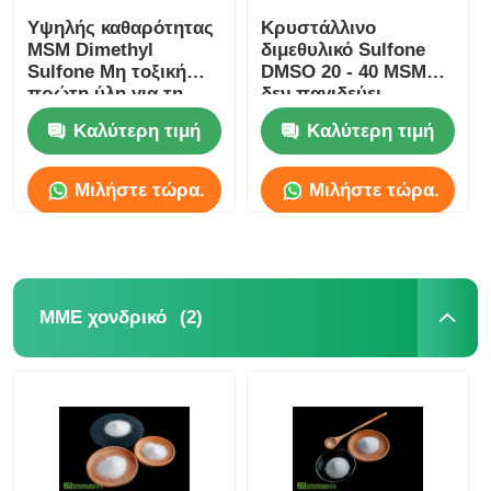
Υψηλής καθαρότητας
Κρυστάλλινο
MSM Dimethyl
διμεθυλικό Sulfone
Sulfone Μη τοξική
DMSO 20 - 40 MSM
πρώτη ύλη για τη
δεν παγιδεύει
βιομηχανία
κανέναν βαθμό
Καλύτερη τιμή
Καλύτερη τιμή
καλλυντικών
τροφίμων μυρωδιάς
θείου
Μιλήστε τώρα.
Μιλήστε τώρα.
(2)
ΜΜΕ χονδρικό