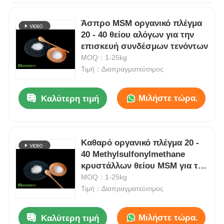
Άσπρο MSM οργανικό πλέγμα
20 - 40 θείου αλόγων για την
επισκευή συνδέσμων τενόντων
MOQ：1-25kg
Τιμή：Διαπραγματεύσιμος
Μιλήστε τώρα.
Καλύτερη τιμή
Καθαρό οργανικό πλέγμα 20 -
40 Methylsulfonylmethane
κρυστάλλων θείου MSM για τη
Pet
MOQ：1-25kg
Τιμή：Διαπραγματεύσιμος
Μιλήστε τώρα.
Καλύτερη τιμή