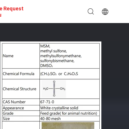
e Request
u