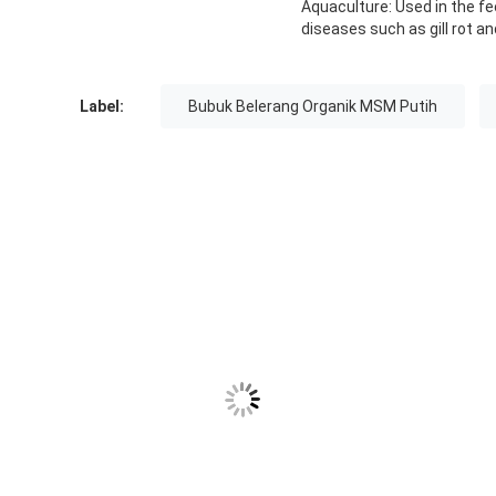
Aquaculture: Used in the fe
diseases such as gill rot an
Label:
Bubuk Belerang Organik MSM Putih