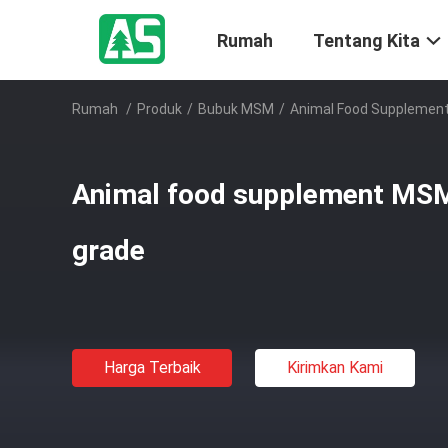
Rumah
Tentang Kita
Rumah
/
Produk
/
Bubuk MSM
/
Animal Food Supplemen
Animal food supplement MS
grade
Harga Terbaik
Kirimkan Kami