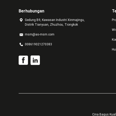
Berhubungan
T
Gedung B9, Kawasan Industri Xinmajingu,
Pr
Distrik Tianyuan, Zhuzhou, Tiongkok
Wi
msm@as-msm.com
Ko
008619021270383
Hu
Cina Bagus Kual