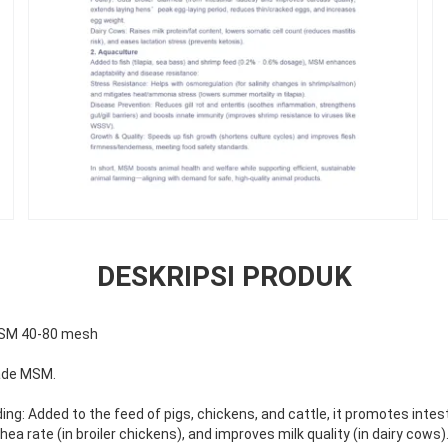
DESKRIPSI PRODUK
MSM 40-80 mesh
rade MSM.
ing: Added to the feed of pigs, chickens, and cattle, it promotes inte
ea rate (in broiler chickens), and improves milk quality (in dairy cows)