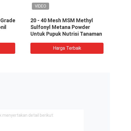
VIDEO
 Grade
20 - 40 Mesh MSM Methyl
80 M
nil
Sulfonyl Metana Powder
Supl
Untuk Pupuk Nutrisi Tanaman
Berba
Harga Terbaik