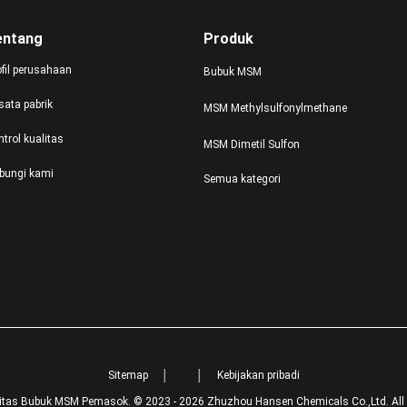
entang
Produk
ofil perusahaan
Bubuk MSM
sata pabrik
MSM Methylsulfonylmethane
ntrol kualitas
MSM Dimetil Sulfon
bungi kami
Semua kategori
Sitemap
│
│
Kebijakan pribadi
itas Bubuk MSM Pemasok. © 2023 - 2026 Zhuzhou Hansen Chemicals Co.,Ltd. All 