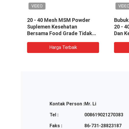
VIDEO
VIDE
etana
20 - 40 Mesh MSM Powder
Bubuk
duk
Suplemen Kesehatan
20 - 
Bersama Food Grade Tidak
Dan K
Berbau
Harga Terbaik
Kontak Person :
Mr. Li
Tel :
008619021270383
Faks :
86-731-28823187