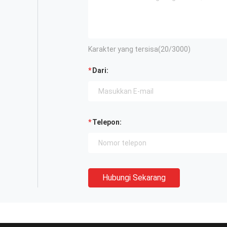
Karakter yang tersisa(
20
/3000)
Dari:
Telepon:
Hubungi Sekarang