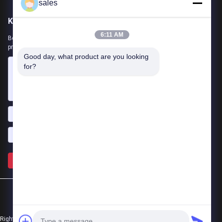
sales
Kirimkan Kami
6:11 AM
Beri tahu kami kebutuhan Anda. Kami akan menghubungkan
produk terbaik dengan Anda.
Good day, what product are you looking 
for?
Kirim >>
Rights Reserved.