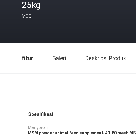
25kg
MOQ
fitur
Galeri
Deskripsi Produk
Spesifikasi
Menyoroti:
,
MSM powder animal feed supplement
40-80 mesh M