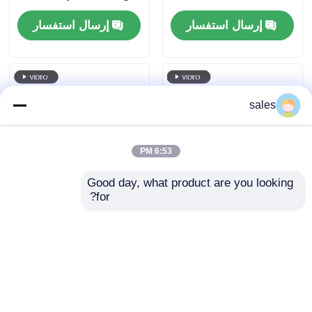
Purity Organic Sulfur
إرسال استفسار
إرسال استفسار
Odorless White
البيع بالجملة
Crystal Powder
Factory Supply
DMSO ثنائي ميثيل سلفوكسيد
sales
ملحق MSM
6:53 PM
MSM الجلوكوزامين كوندرويتين
Good day, what product are you looking 
for?
MSM مستحضرات
مسحوق MSM العضوي
الملحق المشترك MSM للخيول
التجميل المواد الخام 20-
الصيدلاني 20-40 شبكة
40 شبكة لتبييض البشرة
مادة طبيعية لل
Tabletting
بودرة الشعر ام اس ام
إرسال استفسار
إرسال استفسار
الكبريت العضوي MSM