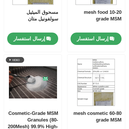
10-20 mesh food
مسحوق الميثيل
معلومات عنا
grade MSM
سولفونيل متان
جولة في المعمل
إرسال استفسار
إرسال استفسار
رقابة جودة
اطلب اقتباس
مسحوق MSM
ميثيل سلفونيل ميثان MSM
Cosmetic-Grade MSM
60-80 mesh cosmetic
Granules (80-
grade MSM
ثنائي ميثيل سلفون إم إس إم
200Mesh) 99.9% High-