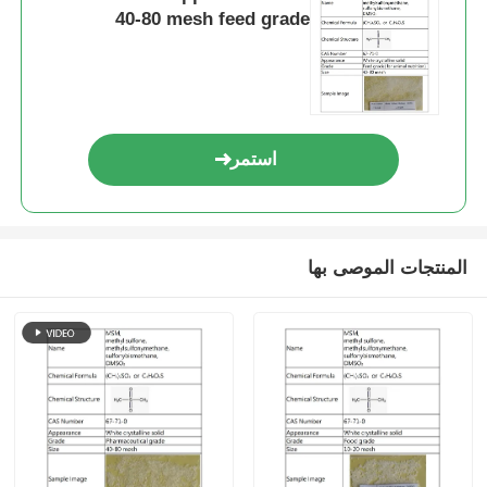
40-80 mesh feed grade
استمر
المنتجات الموصى بها
المنزل
المنتجات
فيديوهات