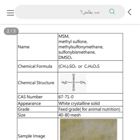
2
/
3