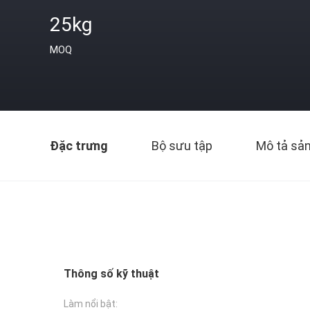
25kg
MOQ
Đặc trưng
Bộ sưu tập
Mô tả sả
Thông số kỹ thuật
Làm nổi bật: