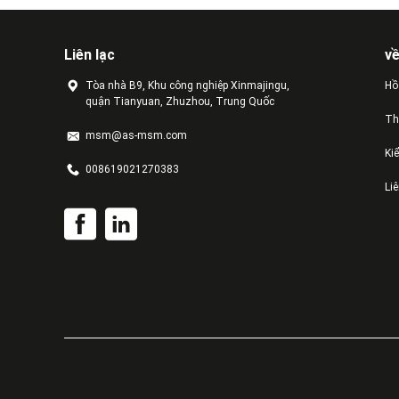
Liên lạc
v
Tòa nhà B9, Khu công nghiệp Xinmajingu,
Hồ
quận Tianyuan, Zhuzhou, Trung Quốc
Th
msm@as-msm.com
Ki
008619021270383
Li