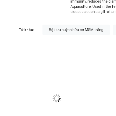
immunity, reduces the diarrh
Aquaculture: Used in the fe
diseases such as gill rot an
Từ khóa:
Bột lưu huỳnh hữu cơ MSM trắng