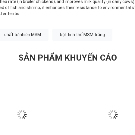
ea rate (in broiler chickens), and improves milk quality (in dairy cows)
ed of fish and shrimp, it enhances their resistance to environmental 
d enteritis.
chất tự nhiên MSM
bột tinh thể MSM trắng
SẢN PHẨM KHUYẾN CÁO