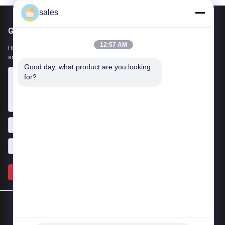
sales
Gửi thư cho chúng tôi
12:57 AM
Hãy cho chúng tôi biết yêu cầu của bạn. Chúng tôi sẽ kết nối các
sản phẩm tốt nhất với bạn.
Good day, what product are you looking 
for?
Gửi >>