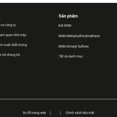
ề
Sản phẩm
 sơ công ty
Bột MSM
am quan nhà máy
MSM Methylsulfonylmethane
ểm soát chất lượng
MSM Dimetyl Sulfone
ên hệ chúng tôi
Tất cả danh mục
Sơ đồ trang web
│
│
Chính sách bảo mật