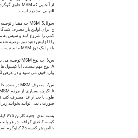
التهابی ضد درد است.
سوال5: MSM چه مقدار توصیه می کند؟
ج: برای اولین بار مصرف کنندگا
با تنها یک دوز MSM مفید نیست.برای 1-2 هفته یا حتی 2 ماه قبل از اینکه شروع به کار کند، MSM را مصرف کنید.
س6: چه نوع MSM توصیه می شود؟
وارد خون می شود و در عرض 30 تا 45 دقیقه شروع به کار می کند..
س7: مصرف MSM در معده خالی یا با غذا؟
صورت ، نمی توانید بخوابید زیرا MSM می تواند انرژی را افزایش دهد.
بسته بندی: جعبه کارتن ۶۷۵ کیلوگرم در پالت
خالص هر کیسه 25 کیلوگرم است،فیلم با کمربند بسته بندی فولادی PET بسته بندی شده و از خارج ثابت می شود.