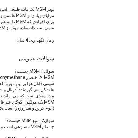
پودر MSM یک ماده طبیعی است که در مواد غذایی و بدن انسان یافت می شود.
مزایای زیادی از MSM هانسن وجود دارد، از جمله حمایت از مفاصل، سلامت ورزشی، حمایت از ایمنی، زیبایی پوست و سلامت حیوانات خانگی.
سمی است!استفاده موثر از MSM تاثیر بسیار قابل توجهی دارد..
زمان نگهداری: 4 سال
سوالات عمومی
سوال1: MSM چیست؟
A: MSM اختصار Methylsulfonymethane است، این یک ماده طبیعی است که در مواد غذایی و در بدن انسان وجود دارد.
شيمي دانان هوا بر اين باورند
ماده مغذی است که می تواند عمل
MSM یک مولکول گوگرد غیر 
(اتوم کربن و هیدروژن) است.یک
سوال2: منبع MSM چیست؟
ج: تمام MSM مصنوعی است و از طریق واکنش شیمیایی DMSO و H2O2 ایجاد می شود.