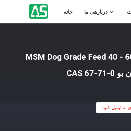
ت
دربارهی ما
خانه
یستال های مکمل MSM Dog Grade Feed 40 - 60
ی ما ایمیل کنید