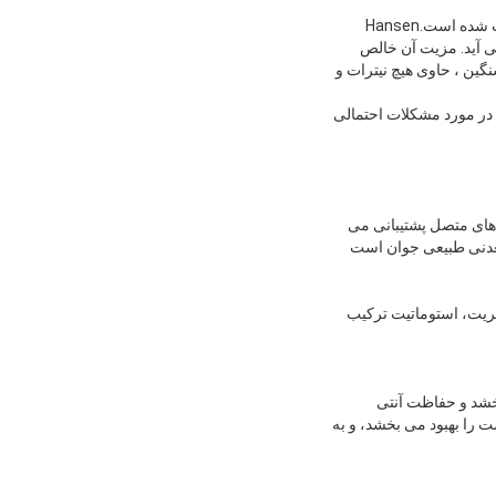
ج: مواد اولیه MSM هانسن از دی متیل سولفوکسید با خالصیت بالا ((99.9٪) ، به جای DMSO بازیافت شده، ترکیب شده است.Hansen
ی آید. مزیت آن خالص
نگین ، حاوی هیچ نیترات و
 در مورد مشکلات احتمالی
های متصل پشتیبانی می
رتریت، استوماتیت ترکیب
خشد و حفاظت آنتی
را بهبود می بخشد، و به