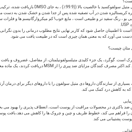
 دوباره کریستالیزه شدن در آب تصفیه شده پس از جدا شدن و خشک شدن به دست م
 بی بو ، رنگ سفید تر و طبیعی است ، مایع خوب! کم میکروارگانیسم ها و فلزات س
.
 است تا اطمینان حاصل شود که کاربر نهایی نتایج مطلوب درمانی را بدون نگرانی
ه دست می آورد.که به معنی همان چیزی است که در طبیعت یافت می شود.
حرک است. گوگرد، یک جزء کلیدی متیلسولفونیلمتان، از مفاصل، غضروف و بافت 
گان مزایای ضد پیری را از MSM دریافت کردند، یک ماده معدنی طبیعی جوان است
د، بسیاری از سازندگان داروها دی متیل سولفون را با داروهای دیگر برای درمان آ
ص ضد باکتری در محصولات مراقبت از پوست است، انعطاف پذیری را بهبود می ب
 را فراهم می کند، خطوط ظریف و چین و چروک ها را کاهش می دهد،بافت پوست 
وست پشتیبانی می کند.