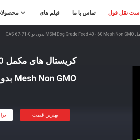
ست نقل قول
تماس با ما
فیلم های
محصولا
 CAS 67-71-0
کر
Mesh Non GMO بدون بو CAS 67-71-0
بهترین قیمت
برا