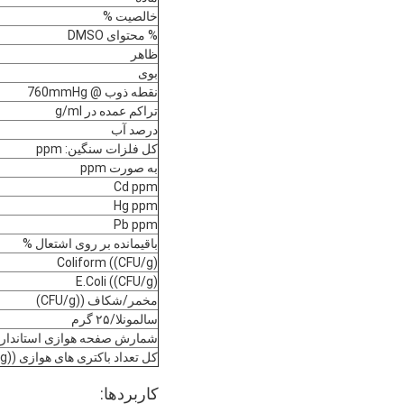
خالصیت %
% محتوای DMSO
ظاهر
بوی
نقطه ذوب @ 760mmHg
تراکم عمده در g/ml
درصد آب
کل فلزات سنگین: ppm
به صورت ppm
Cd ppm
Hg ppm
Pb ppm
باقیمانده بر روی اشتعال %
Coliform ((CFU/g)
E.Coli ((CFU/g)
مخمر/شکاف ((CFU/g)
سالمونلا/۲۵ گرم
شمارش صفحه هوازی استاندارد ((U/g
کل تعداد باکتری های هوازی ((CFU/g)
کاربردها: