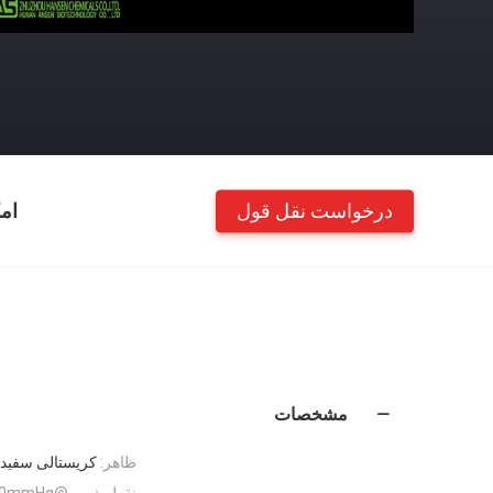
درخواست نقل قول
ام
مشخصات
ظاهر:
کریستالی سفید
نقطه ذوب @760mmHg: