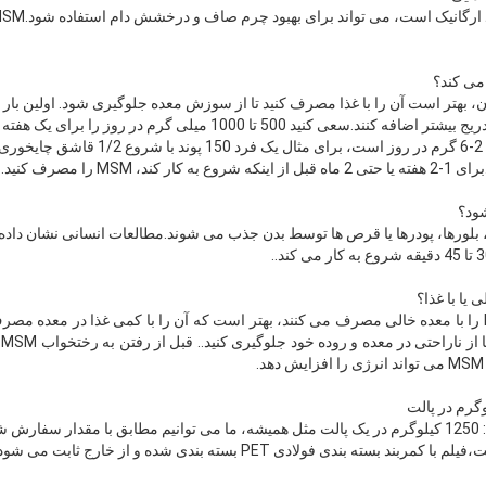
ن، بهتر است آن را با غذا مصرف کنید تا از سوزش معده جلوگیری شود. اولین بار
کمی را شروع کنند و سپس به تدریج بیشتر اضافه کنند.سعی کنید 500 تا 1000 م
را افزایش دهید.دوز توصیه شده 2-6 گرم در روز است،
طو
کیسه کاغذی کرافت در هر پالت: 1250 کیلوگرم در یک پالت مثل همیشه، ما می توانیم مطابق با مقد