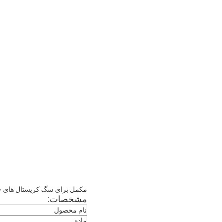
مکمل برای سگ کریستال های خالص MSM 40-60 میش درجه تغذیه غیر GMO پودر سفید بی بو AS
مشخصات:
نام محصول
ماده