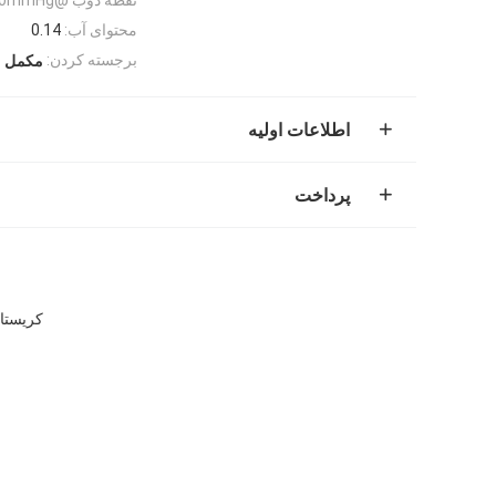
محتوای آب:
0.14
برجسته کردن:
مکمل MSM Dog Grade Feed
اطلاعات اولیه
پرداخت
کریستال های مکمل h Non GMO