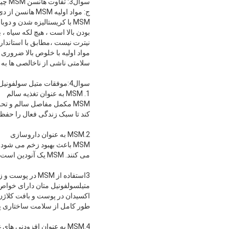
سوال3: تفاوت هانسن MSM چیست؟
MSM با کریستالیزه شدن و
بودن بالا است ، هیچ لکه سیاه ،
نیترت نیست ،مطابق با استاندارد USP
مواد اولیه با خلوص بالا ضروری
سلامتی ناشی از ناخالصی ها ب
سوال4:موفقات متیل سولفونیل متان چیست؟
1. MSM به عنوان تغذیه سالم
MSM مکمل مفاصل سالم و ت
کند تا سبک زندگی فعال را حفظ کند.اکثر مصرف کنند
2.MSM به عنوان داروسازی
MSM باعث بهبود زخم می شو
می کنند. MSM یک آنودین است که به کاهش درد کمک می کند.
3استفاده از MSM در پوست و زیبایی
متیلسولفونیل متان دارای خوا
اکسیدان در پوست و بافت کلاژن
طور کامل از سلامت ساختاری پ
4.MSM به عنوان افزودنی های غذایی