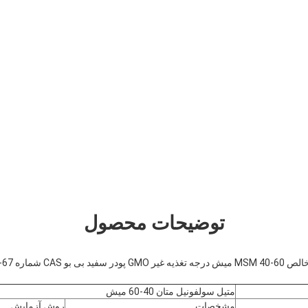
توضیحات محصول
C شماره 67-71-0
متیل سولفونیل متان 40-60 میش
مشخصات
روش آزمایش