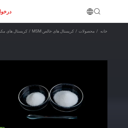
درخوا
خانه
/
محصولات
/
کریستال های خالص MSM
/
کریستال های مکمل MSM Dog Grade Feed 40 - 60 Mesh Non GMO بدون بو