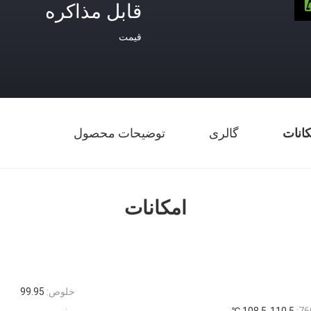
قابل مذاکره
قیمت
کانات
گالری
توضیحات محصول
امکانات
خلوص:
99.95
108.5-110.5 ℃
بو:
بی بو