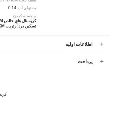
محتوای آب:
0.14
برجسته کردن:
کریستال های خالص MSM حیوان خانگی
تسکین درد آرتریت MSM
اطلاعات اولیه
پرداخت
کریستال سفید خ