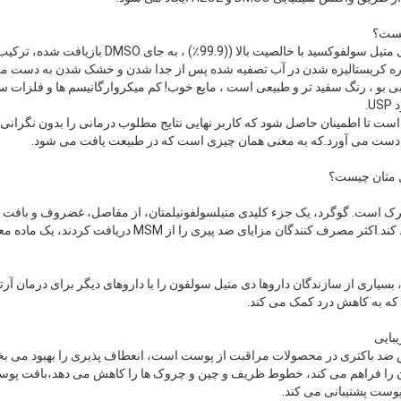
 دوباره کریستالیزه شدن در آب تصفیه شده پس از جدا شدن و خشک شدن به دست م
 بی بو ، رنگ سفید تر و طبیعی است ، مایع خوب! کم میکروارگانیسم ها و فلزات س
.
 است تا اطمینان حاصل شود که کاربر نهایی نتایج مطلوب درمانی را بدون نگرانی
ه دست می آورد.که به معنی همان چیزی است که در طبیعت یافت می شود.
حرک است. گوگرد، یک جزء کلیدی متیلسولفونیلمتان، از مفاصل، غضروف و بافت 
گان مزایای ضد پیری را از MSM دریافت کردند، یک ماده معدنی طبیعی جوان است
د، بسیاری از سازندگان داروها دی متیل سولفون را با داروهای دیگر برای درمان آ
ص ضد باکتری در محصولات مراقبت از پوست است، انعطاف پذیری را بهبود می ب
 را فراهم می کند، خطوط ظریف و چین و چروک ها را کاهش می دهد،بافت پوست 
وست پشتیبانی می کند.