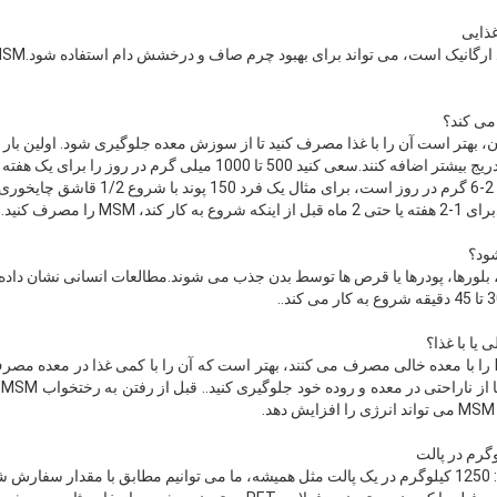
ن، بهتر است آن را با غذا مصرف کنید تا از سوزش معده جلوگیری شود. اولین بار
کمی را شروع کنند و سپس به تدریج بیشتر اضافه کنند.سعی کنید 500 تا 1000 م
را افزایش دهید.دوز توصیه شده 2-6 گرم در روز است،
طو
کیسه کاغذی کرافت در هر پالت: 1250 کیلوگرم در یک پالت مثل همیشه، ما می توانیم مطابق با مقد