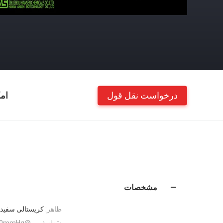
درخواست نقل قول
ام
مشخصات
ظاهر:
کریستالی سفید
نقطه ذوب @760mmHg: