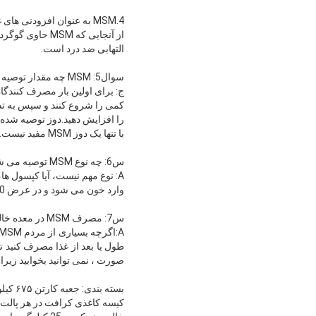
4.MSM به عنوان افزودنی های غذایی
التهابی ضد درد است.
سوال5: MSM چه مقدار توصیه می کند؟
ج: برای اولین بار مصرف کنندگا
با تنها یک دوز MSM مفید نیست.برای 1-2 هفته یا حتی 2 ماه قبل از اینکه شروع به کار کند، MSM را مصرف کنید.
س6: چه نوع MSM توصیه می شود؟
وارد خون می شود و در عرض 30 تا 45 دقیقه شروع به کار می کند..
س7: مصرف MSM در معده خالی یا با غذا؟
صورت ، نمی توانید بخوابید زیرا MSM می تواند انرژی را افزایش دهد.
بسته بندی: جعبه کارتن ۶۷۵ کیلوگرم در پالت