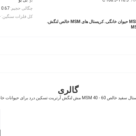
چگالی حجیم:
0.67
کل فلزات سنگین:
3
,
,
کریستال های MSM خالص لنگش
گالری
الص MSM 40 - 60 مش لنگش آرتریت تسکین درد برای حیوانات خانگی