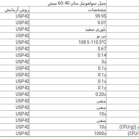
متیل سولفونیل متان 40-60 میش
مشخصات
روش آزمایش
USP42
99.95
USP42
0.01
بلوری سفید
USP42
بی بو
USP42
USP42
108.5-110.5°C
USP42
0.67
USP42
0.14
USP42
≤3
USP42
≤0.1
USP42
≤0.1
USP42
≤0.1
USP42
≤0.1
USP42
≤0.20
منفی
USP42
منفی
USP42
USP42
≤10
منفی
USP42
CF)
≤10
USP42
USP42
≤1000