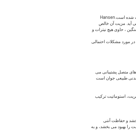
ج: مواد اولیه MSM هانسن از دی متیل سولفوکسید با خالصیت بالا ((99.9٪) ، به جای DMSO بازیافت شده، ترکیب شده است.Hansen
ی آید. مزیت آن خالص
نگین ، حاوی هیچ نیترات و
 در مورد مشکلات احتمالی
های متصل پشتیبانی می
رتریت، استوماتیت ترکیب
خشد و حفاظت آنتی
را بهبود می بخشد، و به