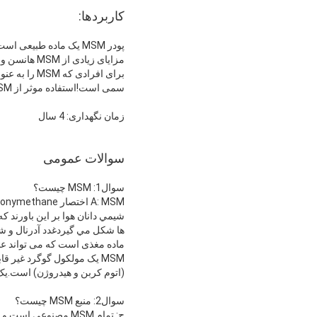
کاربردها:
پودر MSM یک ماده طبیعی است که در مواد غذایی و بدن انسان یافت می شود.
مزایای زیادی از MSM هانسن وجود دارد، از جمله حمایت از مفاصل، سلامت ورزشی، حمایت از ایمنی، زیبایی پوست و سلامت حیوانات خانگی.
سمی است!استفاده موثر از MSM تاثیر بسیار قابل توجهی دارد..
زمان نگهداری: 4 سال
سوالات عمومی
سوال1: MSM چیست؟
A: MSM اختصار Methylsulfonymethane است، این یک ماده طبیعی است که در مواد غذایی و در بدن انسان وجود دارد.
شيمي دانان هوا بر اين باورند
ماده مغذی است که می تواند عمل
MSM یک مولکول گوگرد غیر 
(اتوم کربن و هیدروژن) است.یک
سوال2: منبع MSM چیست؟
ج: تمام MSM مصنوعی است و از طریق واکنش شیمیایی DMSO و H2O2 ایجاد می شود.