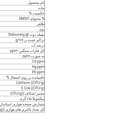
نام محصول
ماده
خالصیت %
% محتوای DMSO
ظاهر
بوی
نقطه ذوب @ 760mmHg
تراکم عمده در g/ml
درصد آب
کل فلزات سنگین: ppm
به صورت ppm
Cd ppm
Hg ppm
Pb ppm
باقیمانده بر روی اشتعال %
Coliform ((CFU/g)
E.Coli ((CFU/g)
مخمر/شکاف ((CFU/g)
سالمونلا/۲۵ گرم
شمارش صفحه هوازی استاندارد ((U/g
کل تعداد باکتری های هوازی ((CFU/g)