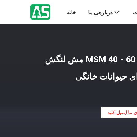
ت
دربارهی ما
خانه
کریستال سفید خالص MSM 40 - 60 مش لنگش
ی حیوانات خانگی
ی ما ایمیل کنید