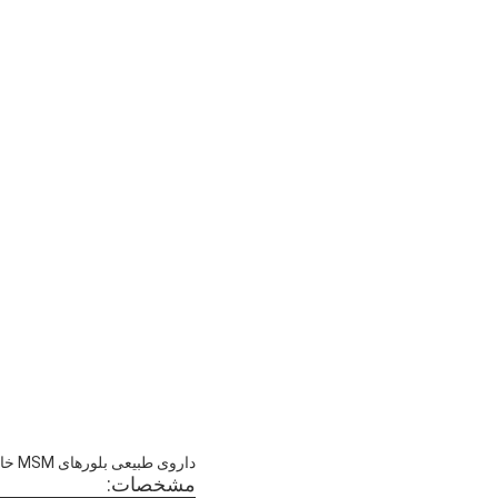
داروی طبیعی بلورهای MSM خالص 40-60 میش برای ورزش و سلامت فعال
مشخصات: