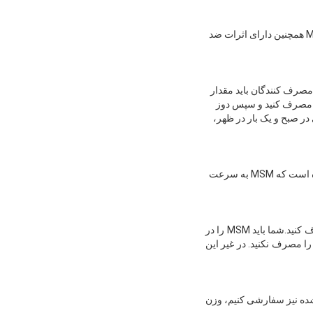
از آنجایی که MSM حاوی گوگرد ارگانیک است، می تواند برای بهبود چرم صاف و درخشش دام استفاده شود.MSM همچنین دارای اثرات ضد
 مصرف کنندگان باید مقدار
یلی گرم در روز را برای یک هفته مصرف کنید و سپس دوز
 برای مثال یک فرد 150 پوند با شروع 1/2 قاشق چایخوری در صبح و یک بار در ظهر،
A: نوع مهم نیست، آیا کپسول ها، بلورها، پودرها یا قرص ها توسط بدن جذب می شوند.مطالعات انسانی نشان داده است که MSM به سرعت
A:اگرچه بسیاری از مردم MSM را با معده خالی مصرف می کنند، بهتر است که آن را با کمی غذا در معده مصرف کنید.شما باید MSM را در
ل یا بعد از غذا مصرف کنید تا از ناراحتی در معده و روده خود جلوگیری کنید.. قبل از رفتن به رختخواب MSM را مصرف نکنید. در غیر این
ار سفارش شده نیز سفارشی کنیم، وزن