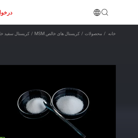
درخوا
خانه
/
محصولات
/
کریستال های خالص MSM
/
کریستال سفید خالص MSM 40 - 60 مش لنگش آرتریت تسکین درد برا