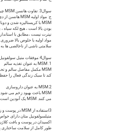
سوال3: تفاوت هانسن MSM چیست؟
MSM با کریستالیزه شدن و
بودن بالا است ، هیچ لکه سیاه ،
نیترت نیست ،مطابق با استاندارد USP
مواد اولیه با خلوص بالا ضروری
سلامتی ناشی از ناخالصی ها ب
سوال4:موفقات متیل سولفونیل متان چیست؟
1. MSM به عنوان تغذیه سالم
MSM مکمل مفاصل سالم و ت
کند تا سبک زندگی فعال را حفظ کند.اکثر مصرف کنند
2.MSM به عنوان داروسازی
MSM باعث بهبود زخم می شو
می کنند. MSM یک آنودین است که به کاهش درد کمک می کند.
3استفاده از MSM در پوست و زیبایی
متیلسولفونیل متان دارای خوا
اکسیدان در پوست و بافت کلاژن
طور کامل از سلامت ساختاری پ