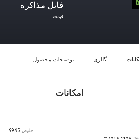
قابل مذاکره
قیمت
کانات
گالری
توضیحات محصول
امکانات
خلوص:
99.95
108.5-110.5 ℃
بو:
بی بو