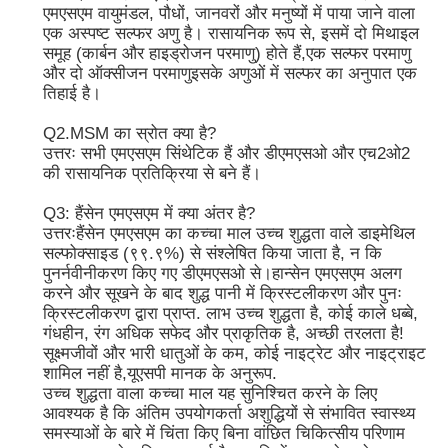
एमएसएम वायुमंडल, पौधों, जानवरों और मनुष्यों में पाया जाने वाला
एक अस्पष्ट सल्फर अणु है। रासायनिक रूप से, इसमें दो मिथाइल
एमएसएम थोक
समूह (कार्बन और हाइड्रोजन परमाणु) होते हैं,एक सल्फर परमाणु
और दो ऑक्सीजन परमाणुइसके अणुओं में सल्फर का अनुपात एक
तिहाई है।
डीएमएसओ डाइमिथाइल सल्फोक्साइड
Q2.MSM का स्रोत क्या है?
उत्तरः सभी एमएसएम सिंथेटिक हैं और डीएमएसओ और एच2ओ2
की रासायनिक प्रतिक्रिया से बने हैं।
एमएसएम पूरक
Q3: हैंसेन एमएसएम में क्या अंतर है?
उत्तरःहैंसेन एमएसएम का कच्चा माल उच्च शुद्धता वाले डाइमेथिल
एमएसएम ग्लूकोसामाइन चोंड्रोइटिन
सल्फोक्साइड (९९.९%) से संश्लेषित किया जाता है, न कि
पुनर्नवीनीकरण किए गए डीएमएसओ से।हान्सेन एमएसएम अलग
करने और सूखने के बाद शुद्ध पानी में क्रिस्टलीकरण और पुनः
MSM संयुक्त पूरक घोड़ों के लिए
क्रिस्टलीकरण द्वारा प्राप्त. लाभ उच्च शुद्धता है, कोई काले धब्बे,
गंधहीन, रंग अधिक सफेद और प्राकृतिक है, अच्छी तरलता है!
सूक्ष्मजीवों और भारी धातुओं के कम, कोई नाइट्रेट और नाइट्राइट
एमएसएम हेयर पाउडर
शामिल नहीं है,यूएसपी मानक के अनुरूप.
उच्च शुद्धता वाला कच्चा माल यह सुनिश्चित करने के लिए
आवश्यक है कि अंतिम उपयोगकर्ता अशुद्धियों से संभावित स्वास्थ्य
एमएसएम कार्बनिक सल्फर
समस्याओं के बारे में चिंता किए बिना वांछित चिकित्सीय परिणाम