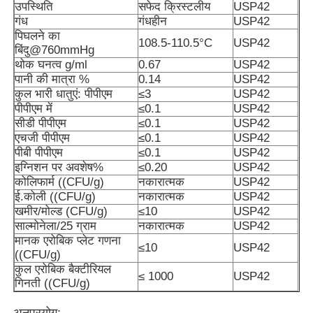
उपस्थिति
सफेद क्रिस्टलीय
USP42
गंध
गंधहीन
USP42
पिघलने का
108.5-110.5°C
USP42
बिंदु@760mmHg
थोक घनत्व g/ml
0.67
USP42
पानी की मात्रा %
0.14
USP42
कुल भारी धातुएं: पीपीएम
≤3
USP42
पीपीएम में
≤0.1
USP42
सीडी पीपीएम
≤0.1
USP42
एचजी पीपीएम
≤0.1
USP42
पीबी पीपीएम
≤0.1
USP42
इग्निशन पर अवशेष%
≤0.20
USP42
कोलिफार्म ((CFU/g)
नकारात्मक
USP42
ई.कोली ((CFU/g)
नकारात्मक
USP42
खमीर/मोल्ड (CFU/g)
≤10
USP42
घर
साल्मोनेला/25 ग्राम
नकारात्मक
USP42
मानक एरोबिक प्लेट गणना
≤10
USP42
((CFU/g)
उत्पाद
कुल एरोबिक बैक्टीरियल
≤ 1000
USP42
गिनती ((CFU/g)
वीडियो
अनुप्रयोग: