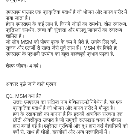
एमएसएम पाउडर एक प्राकृतिक पदार्थ है जो भोजन और मानव शरीर में
हमारे बारे में
पाया जाता है।
हंसन एमएसएम के कई लाभ हैं, जिनमें जोड़ों का समर्थन, खेल स्वास्थ्य,
प्रतिरक्षा समर्थन, त्वचा की सुंदरता और पालतू जानवरों का स्वास्थ्य
शामिल है।
कारखाना भ्रमण
जो लोग MSM को पोषण पूरक के रूप में लेते हैं, उनके लिए दर्द,
सूजन और एलर्जी से राहत जैसे मूर्त लाभ हैं। MSM गैर विषैले है!
एमएसएम के प्रभावी उपयोग का बहुत महत्वपूर्ण प्रभाव पड़ता है.
गुणवत्ता नियंत्रण
शेल्फ जीवनः 4 वर्ष।
एक उद्धरण का अनुरोध करें
अक्सर पूछे जाने वाले प्रश्न
एमएसएम पाउडर
Q1. MSM क्या है?
उत्तर: एमएसएम का संक्षिप्त नाम मेथिलसल्फोनिमेथेन है, यह एक
प्राकृतिक पदार्थ है जो भोजन और मानव शरीर में मौजूद है।
एमएसएम मिथाइलसल्फोनीलमीथेन
हवा के रसायनज्ञों का मानना है कि इसकी आणविक संरचना एक
छोटी ऑक्सीकृत उत्पाद है जो समुद्री सल्फाइड चक्र में शैवाल
द्वारा बनाई गई है।एड्रेनल ग्रंथियों और दूध द्वारा कई वैज्ञानिकों को
एमएसएम डाइमिथाइल सल्फोन
वर्षों से, साथ ही घोड़ों, खरगोशों और अन्य प्रजातियों में।