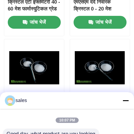
क्रिस्टल एंटी इंफ्लेमेटरी 40 -
एमएसएम दर्द निवारक
60 मेश फार्मास्युटिकल ग्रेड
क्रिस्टल 0 - 20 मेश
ग्लूकोसामाइन चोंड्रोइटिन
जांच भेजें
जांच भेजें
एमएसएम
गंध रहित ऑर्गेनिक प्योर
94% शुद्ध एमएसएम क्रिस्टल
sales
MSM क्रिस्टल 40 - 60
40 - 60 जाल संयंत्र पोषक
मेश ग्रीन लीफ फ़र्टिलाइज़र
उर्वरक के लिए गैर विषैले
के लिए
10:07 PM
जांच भेजें
जांच भेजें
Good day, what product are you looking 