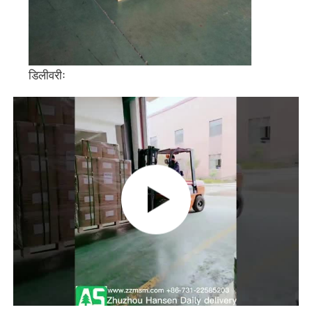
डिलीवरीः