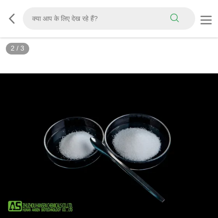
3
/
3