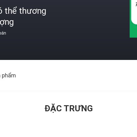
ó thể thương
ượng
 bán
n phẩm
ĐẶC TRƯNG