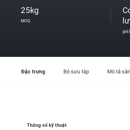
25kg
C
l
MOQ
giá
Đặc trưng
Bộ sưu tập
Mô tả sả
Thông số kỹ thuật