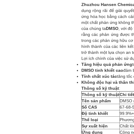
Zhuzhou Hansen Chemical
dụng rộng rãi để giải quy
ứng hóa học bằng cách cải 
một chất phản ứng không thể
của chúng ta
DMSO
, với độ 
rằng các phản ứng được th
trong các phản ứng hữu cơ
hình thành của các liên kế
trở thành một lựa chọn an 
Lợi ích chính của việc sử d
Tăng hiệu quả phản ứng
DMSO tinh khiết cao
đảm b
Tính chất xúc tác
tăng tốc
Không độc hại và thân th
Thông số kỹ thuật
:
Thông số kỹ thuật
Chi tiế
Tên sản phẩm
DMSO (
Số CAS
67-68-
Độ tinh khiết
99.9%+
Thể loại
Phương
Sự xuất hiện
Chất lỏ
Ứng dụng
Công ng