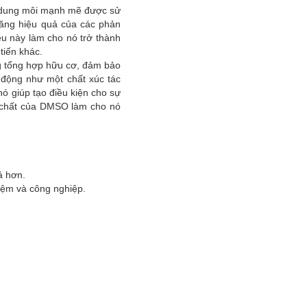
 dung môi mạnh mẽ được sử
tăng hiệu quả của các phản
ều này làm cho nó trở thành
tiến khác.
ng tổng hợp hữu cơ, đảm bảo
 động như một chất xúc tác
 nó giúp tạo điều kiện cho sự
chất của DMSO làm cho nó
ả hơn.
iệm và công nghiệp.