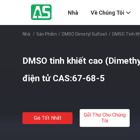
Nhà
Về Chúng Tôi
Nhà
/
Sản Phẩm
/
DMSO Dimetyl Sulfoxit
/
DMSO Tinh Khi
DMSO tinh khiết cao (Dimethy
điện tử CAS:67-68-5
Gửi Thư Cho Chúng
Giá Tốt Nhất
Tôi