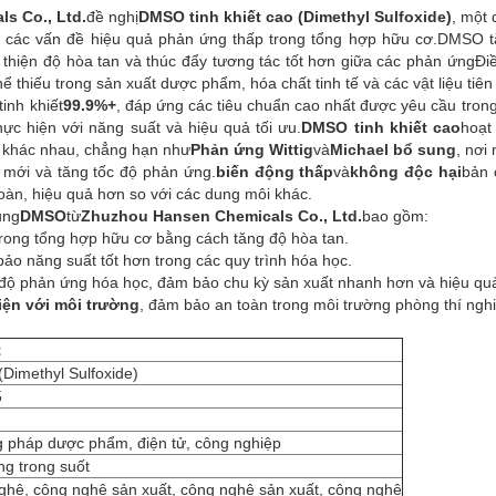
s Co., Ltd.
đề nghị
DMSO tinh khiết cao (Dimethyl Sulfoxide)
, một
ết các vấn đề hiệu quả phản ứng thấp trong tổng hợp hữu cơ.DMSO 
thiện độ hòa tan và thúc đẩy tương tác tốt hơn giữa các phản ứngĐi
 thiếu trong sản xuất dược phẩm, hóa chất tinh tế và các vật liệu tiên 
tinh khiết
99.9%+
, đáp ứng các tiêu chuẩn cao nhất được yêu cầu tro
ực hiện với năng suất và hiệu quả tối ưu.
DMSO tinh khiết cao
hoạt
 khác nhau, chẳng hạn như
Phản ứng Wittig
và
Michael bổ sung
, nơi
t mới và tăng tốc độ phản ứng.
biến động thấp
và
không độc hại
bản 
toàn, hiệu quả hơn so với các dung môi khác.
ụng
DMSO
từ
Zhuzhou Hansen Chemicals Co., Ltd.
bao gồm:
trong tổng hợp hữu cơ bằng cách tăng độ hòa tan.
ảo năng suất tốt hơn trong các quy trình hóa học.
 độ phản ứng hóa học, đảm bảo chu kỳ sản xuất nhanh hơn và hiệu qu
iện với môi trường
, đảm bảo an toàn trong môi trường phòng thí ngh
t
Dimethyl Sulfoxide)
5
 pháp dược phẩm, điện tử, công nghiệp
ng trong suốt
hệ, công nghệ sản xuất, công nghệ sản xuất, công nghệ