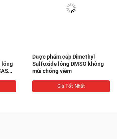
Dược phẩm cấp Dimethyl
NLT 
 lỏng
Sulfoxide lỏng DMSO không
Sulf
CAS
mùi chống viêm
phân
Giá Tốt Nhất