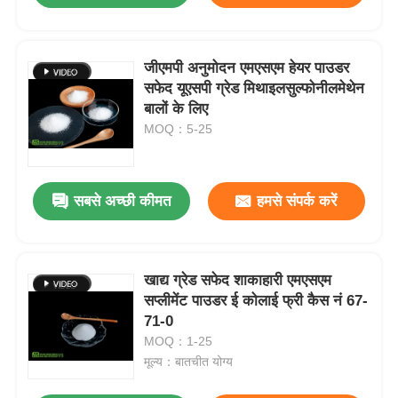
जीएमपी अनुमोदन एमएसएम हेयर पाउडर
सफेद यूएसपी ग्रेड मिथाइलसुल्फोनीलमेथेन
बालों के लिए
MOQ：5-25
सबसे अच्छी कीमत
हमसे संपर्क करें
खाद्य ग्रेड सफेद शाकाहारी एमएसएम
सप्लीमेंट पाउडर ई कोलाई फ्री कैस नं 67-
71-0
MOQ：1-25
मूल्य：बातचीत योग्य