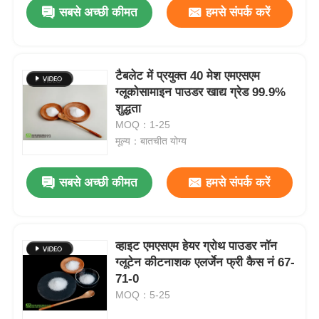
सबसे अच्छी कीमत
हमसे संपर्क करें
टैबलेट में प्रयुक्त 40 मेश एमएसएम
ग्लूकोसामाइन पाउडर खाद्य ग्रेड 99.9%
शुद्धता
MOQ：1-25
मूल्य：बातचीत योग्य
सबसे अच्छी कीमत
हमसे संपर्क करें
घर
व्हाइट एमएसएम हेयर ग्रोथ पाउडर नॉन
ग्लूटेन कीटनाशक एलर्जेन फ्री कैस नं 67-
उत्पाद
71-0
MOQ：5-25
वीडियो