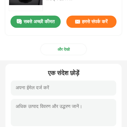
एमएसएम थोक
सबसे अच्छी कीमत
हमसे संपर्क करें
डीएमएसओ डाइमिथाइल सल्फोक्साइड
और देखो
एमएसएम पूरक
एमएसएम ग्लूकोसामाइन चोंड्रोइटिन
एक संदेश छोड़ें
MSM संयुक्त पूरक घोड़ों के लिए
एमएसएम हेयर पाउडर
एमएसएम कार्बनिक सल्फर