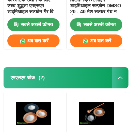
उच्च शुद्धता एमएसएम
डाइमिथाइल सल्फ़ोन DMSO
डाइमिथाइल सल्फोन गैर विषैले
20 - 40 मेश सल्फर गंध नहीं
कच्चे माल
भोजन श्रेणी
सबसे अच्छी कीमत
सबसे अच्छी कीमत
अब बात करें
अब बात करें
(2)
एमएसएम थोक