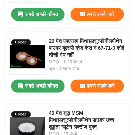
सबसे अच्छी कीमत
हमसे संपर्क करें
हमारे बारे में
कारखाना भ्रमण
20 मेश एमएसएम मिथाइलसुल्फोनीलमीथेन
पाउडर यूएसपी ग्रेड कैस नं 67-71-0 कोई
तीखी गंध नहीं
गुणवत्ता नियंत्रण
MOQ：1-25 किग्रा
मूल्य：बातचीत योग्य
एक उद्धरण का अनुरोध करें
सबसे अच्छी कीमत
हमसे संपर्क करें
एमएसएम पाउडर
एमएसएम मिथाइलसल्फोनीलमीथेन
40 मेश शुद्ध MSM
मिथाइलसुल्फोनीलमीथेन पाउडर उच्च
शुद्धता ग्लूटेन लैक्टोज मुक्त
एमएसएम डाइमिथाइल सल्फोन
MOQ：25 किलो