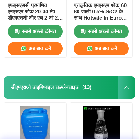
एफएसएससी प्रमाणित
प्राकृतिक एमएसएम थोक 60-
एमएसएम थोक 20-40 मेष
80 जाली 0.5% SiO2 के
डीएमएसओ और एच 2 ओ 2
साथ Hotsale In Europe
ऑक्सीकरण और संश्लेषण
Suitalle For
एमएसएम
Sportsman
सबसे अच्छी कीमत
सबसे अच्छी कीमत
अब बात करें
अब बात करें
(13)
डीएमएसओ डाइमिथाइल सल्फोक्साइड