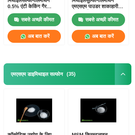
मिथाइलसल्फोनीलमीथेन
मिथाइलसुल्फोनीलमीथेन
0.5% एंटी केकिंग गैर
एमएसएम पाउडर शाकाहारी
विकिरण
भोजन श्रेणी
सबसे अच्छी कीमत
सबसे अच्छी कीमत
अब बात करें
अब बात करें
(35)
एमएसएम डाइमिथाइल सल्फोन
कॉस्मेटिक उद्योग के लिए
MSM क्रिस्टलाइन