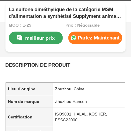
La sulfone diméthylique de la catégorie MSM
d'alimentation a synthétisé Supplyment animal
pour la santé commune
MOQ：1-25
Prix：Négociable
Parlez Maintenant.
meilleur prix
DESCRIPTION DE PRODUIT
Lieu d'origine
Zhuzhou, Chine
Nom de marque
Zhuzhou Hansen
ISO9001, HALAL, KOSHER,
Certification
FSSC22000