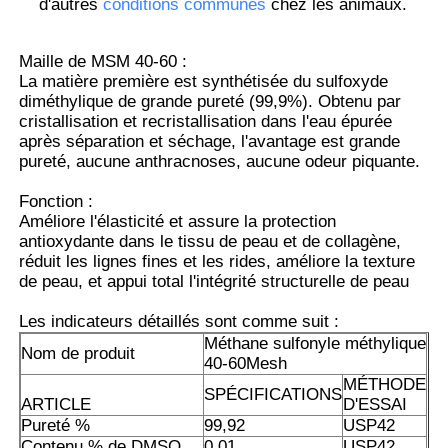
d'autres
conditions communes
chez les animaux.
À propos de nous
Maille de MSM 40-60 :
La matière première est synthétisée du sulfoxyde
diméthylique de grande pureté (99,9%). Obtenu par
Visite de l'usine
cristallisation et recristallisation dans l'eau épurée
après séparation et séchage, l'avantage est grande
pureté, aucune anthracnoses, aucune odeur piquante.
Contrôle de la qualité
Fonction :
Améliore l'élasticité et assure la protection
antioxydante dans le tissu de peau et de collagène,
Demandez un devis
réduit les lignes fines et les rides, améliore la texture
de peau, et appui total l'intégrité structurelle de peau
Poudre de MSM
Les indicateurs détaillés sont comme suit :
Méthane sulfonyle méthylique
Nom de produit
40-60Mesh
MSM Méthylsulfonylméthane
MÉTHODE
SPÉCIFICATIONS
ARTICLE
D'ESSAI
Pureté %
99,92
USP42
Sulfone diméthylique de MSM
Contenu % de DMSO
0,01
USP42