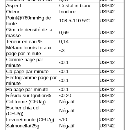
Aspect
Cristallin blanc
USP42
Odeur
Inodore
USP42
MSM en gros
Point@760mmHg de
108.5-110.5℃
USP42
fonte
G/ml de densité de la
0,69
USP42
Sulfoxyde diméthylique de DMSO
masse
Teneur en eau %
0,14
USP42
Métaux lourds totaux :
≤3
USP42
Supplément de MSM
page par minute
Comme page par
≤0.1
USP42
minute
Chondroïtine de glucosamine de MSM
Cd page par minute
≤0.1
USP42
Hectogramme page par
≤0.1
USP42
minute
Supplément de joint de MSM pour des chevaux
Pb page par minute
≤0.1
USP42
Résidu sur Ignition%
≤0.20
USP42
Coliforme (CFU/g)
Négatif
USP42
Poudre de cheveux de MSM
Escherichia coli
Négatif
USP42
(CFU/g)
Levure/moule (CFU/g)
≤10
USP42
Soufre organique de MSM
Salmonella/25g
Négatif
USP42