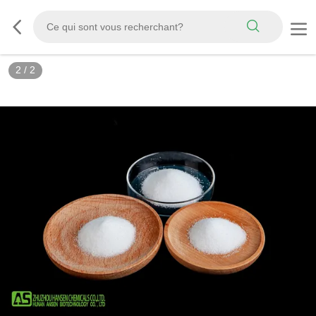
2
/
2