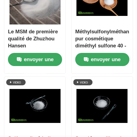
Le MSM de première
Méthylsulfonylméthane
qualité de Zhuzhou
pur cosmétique
Hansen
diméthyl sulfone 40 -
80 mélamine de
envoyer une
envoyer une
maille libre
demande
demande