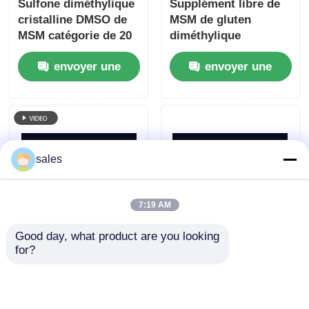
Sulfone diméthylique
Supplément libre de
cristalline DMSO de
MSM de gluten
MSM catégorie de 20
diméthylique
- de 40 Mesh No
cristallin blanc de
envoyer une
envoyer une
Sulfur Smell Food
sulfone pour des
humains
demande
demande
sales
7:19 AM
Good day, what product are you looking 
Matière première non
Allergènes
for?
toxique
diméthyliques
diméthylsulfone de
inodores de sulfone
grande pureté MSM
de MSM libres pour la
envoyer une
envoyer une
pour l'industrie
tension de sports de