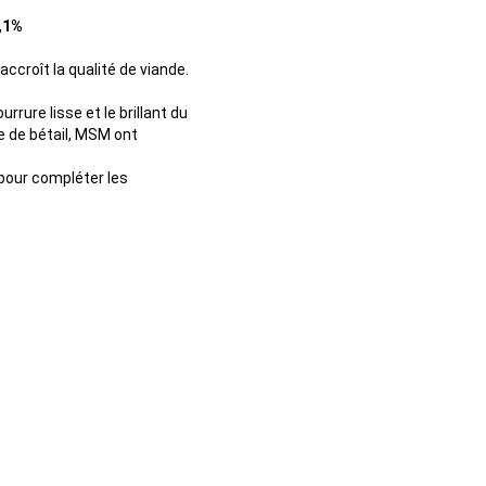
4,1%
croît la qualité de viande.
rure lisse et le brillant du
ite de bétail, MSM ont
pour compléter les