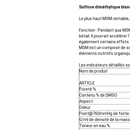
Sulfone diméthylique blan
Le plus haut MSM rentable,
Fonction : Pendant que MSM c
bétail. Il pourrait accélérer
également certains effets 
MSM est un composé de sou
éléments nutritifs organiqu
Les indicateurs détaillés s
Nom de produit
ARTICLE
Pureté %
Contenu % de DMSO
Aspect
Odeur
Point@760mmHg de fonte
G/ml de densité de la mas
Teneur en eau %