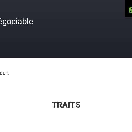
égociable
duit
TRAITS