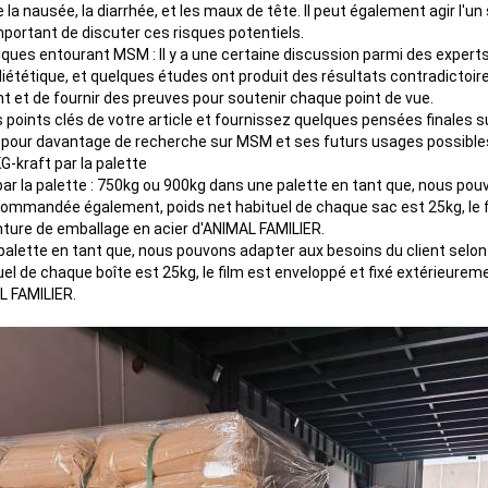
la nausée, la diarrhée, et les maux de tête. Il peut également agir l'un 
mportant de discuter ces risques potentiels.
ues entourant MSM : Il y a une certaine discussion parmi des experts a
tique, et quelques études ont produit des résultats contradictoire
t et de fournir des preuves pour soutenir chaque point de vue.
s points clés de votre article et fournissez quelques pensées finales s
iel pour davantage de recherche sur MSM et ses futurs usages possibl
G-kraft par la palette
par la palette : 750kg ou 900kg dans une palette en tant que, nous po
 commandée également, poids net habituel de chaque sac est 25kg, le f
nture de emballage en acier d'ANIMAL FAMILIER.
alette en tant que, nous pouvons adapter aux besoins du client sel
el de chaque boîte est 25kg, le film est enveloppé et fixé extérieurem
L FAMILIER.