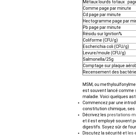
Métaux lourds totaux : pag
Comme page par minute
Cd page par minute
Hectogramme page par mi
Pb page par minute
Résidu sur Ignition%
Coliforme (CFU/g)
Escherichia coli (CFU/g)
Levure/moule (CFU/g)
Salmonella/25g
Comptage sur plaque aérob
Recensement des bactéries
MSM, ou methylsulfonylmeth
est souvent lancé comme
maladie. Voici quelques ast
Commencez par une introdu
constitution chimique, ses
Décrivez les
prestations-m
et il est employé souvent pou
digestifs. Soyez sûr de four
Discutez la sécurité et
les 