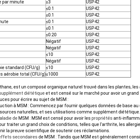
e par minute
≤3
USP42
≤0.1
USP42
≤0.1
USP42
nute
≤0.1
USP42
≤0.1
USP42
≤0.20
USP42
Négatif
USP42
Négatif
USP42
≤10
USP42
Négatif
USP42
ie standard (CFU/g)
≤10
USP42
 aérobie total (CFU/g)
≤1000
USP42
ane, est un composé organique naturel trouvé dans les plantes, les a
supplément diététique
et est censé sur le marché pour avoir un grand 
uces pour écrire au sujet de MSM :
ction à MSM : Commencez par fournir quelques données de base au s
 sources naturelles, et ses utilisations comme supplément diététique.
aladie de
MSM : MSM est censé pour avoir les
propriétés
anti-inflamm
r traiter un grand choix de conditions, telles que l'arthrite, les allergi
nir la preuve scientifique de soutenir ces réclamations.
effets secondaires
de MSM : Tandis que MSM est généralement considé