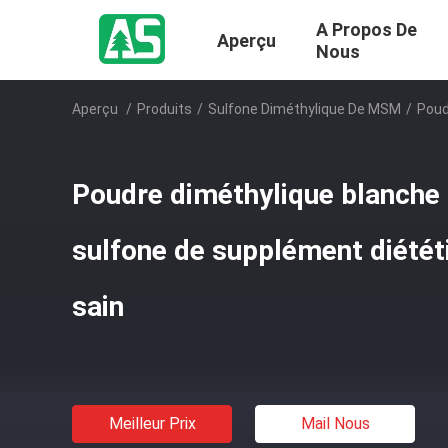
A Propos De
Aperçu
Nous
Aperçu
/
Produits
/
Sulfone Diméthylique De MSM
/
Poud
Poudre diméthylique blanche i
sulfone de supplément diété
sain
Meilleur Prix
Mail Nous