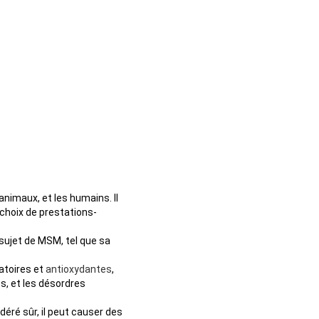
nimaux, et les humains. Il
choix de prestations-
ujet de MSM, tel que sa
atoires et
antioxydantes
,
es, et les désordres
ré sûr, il peut causer des