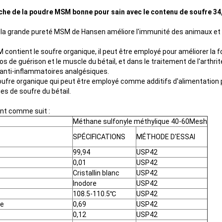
che de la poudre MSM bonne pour sain avec le contenu de soufre 3
 la grande pureté MSM de Hansen améliore l'immunité des animaux et ac
ontient le soufre organique, il peut être employé pour améliorer la four
 l'os de guérison et le muscle du bétail, et dans le traitement de l'arthr
anti-inflammatoires analgésiques.
fre organique qui peut être employé comme additifs d'alimentation 
es de soufre du bétail.
ont comme suit :
Méthane sulfonyle méthylique 40-60Mesh
SPÉCIFICATIONS
MÉTHODE D'ESSAI
99,94
USP42
0,01
USP42
Cristallin blanc
USP42
Inodore
USP42
108.5-110.5℃
USP42
se
0,69
USP42
0,12
USP42