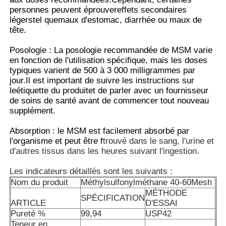
personnes peuvent éprouver
effets secondaires
légers
tel que
maux d'estomac
, diarrhée ou maux de
tête.
Posologie : La posologie recommandée de MSM varie
en fonction de l'utilisation spécifique, mais les doses
typiques varient de 500 à 3 000 milligrammes par
jour.Il est important de suivre les instructions sur
le
étiquette du produit
et de parler avec un fournisseur
de soins de santé avant de commencer tout nouveau
supplément.
Absorption : le MSM est facilement absorbé par
l'organisme et peut être f
trouvé dans le sang, l'urine et
d'autres tissus dans les heures suivant l'ingestion.
À la maison
Les indicateurs détaillés sont les suivants :
Nom du produit
Méthylsulfonylméthane 40-60Mesh
Produits
MÉTHODE
SPÉCIFICATION
ARTICLE
D'ESSAI
Pureté %
99,94
USP42
Vidéos
Teneur en