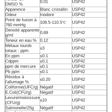
0,01
USP42
DMSO %
Apparence
Blanc cristallin
USP42
À propos de nous
Odeur
Inodore
USP42
Point de fusion à
108.5-110.5℃
USP42
760 mmHg
Densité apparente
Visite de l'usine
0,69
USP42
g/ml
Teneur en eau %
0,12
USP42
Métaux lourds
Contrôle de la qualité
≤3
USP42
totaux : ppm
En ppm
≤0.1
USP42
Cdppm
≤0.1
USP42
Demandez un devis
ppm de mercure
≤0.1
USP42
Pb ppm
≤0.1
USP42
Résidus à
Poudre de MSM
≤0.20
USP42
l'allumage %
Coliforme(UFC/g)
Négatif
USP42
E.Coli(CFU/g)
Négatif
USP42
MSM Méthylsulfonylméthane
Levure/moisissure
≤10
USP42
(CFU/g)
Salmonelle/25g
Négatif
USP42
Sulfone diméthylique de MSM