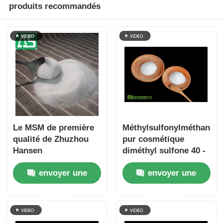
produits recommandés
Le MSM de première
Méthylsulfonylméthane
qualité de Zhuzhou
pur cosmétique
Hansen
diméthyl sulfone 40 -
80 mélamine de
envoyer une
envoyer une
maille libre
demande
demande