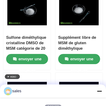
Sulfone diméthylique
Supplément libre de
cristalline DMSO de
MSM de gluten
MSM catégorie de 20
diméthylique
- de 40 Mesh No
cristallin blanc de
envoyer une
envoyer une
Sulfur Smell Food
sulfone pour des
humains
demande
demande
sales