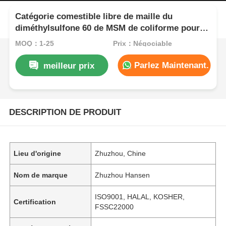
Catégorie comestible libre de maille du
diméthylsulfone 60 de MSM de coliforme pour la
santé commune de sportif
MOQ：1-25
Prix：Négociable
Parlez Maintenant.
meilleur prix
DESCRIPTION DE PRODUIT
Lieu d'origine
Zhuzhou, Chine
Nom de marque
Zhuzhou Hansen
ISO9001, HALAL, KOSHER,
Certification
FSSC22000