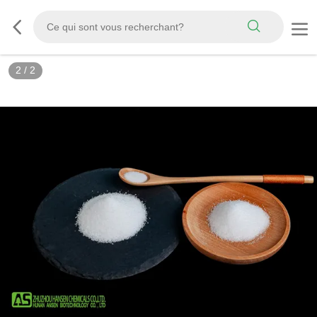
2
/
2