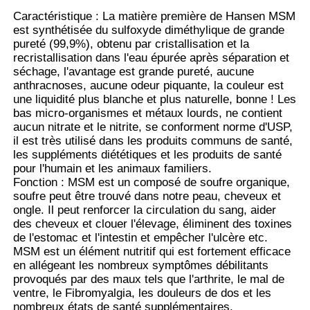
Caractéristique : La matière première de Hansen MSM
est synthétisée du sulfoxyde diméthylique de grande
MSM en gros
pureté (99,9%), obtenu par cristallisation et la
recristallisation dans l'eau épurée après séparation et
séchage, l'avantage est grande pureté, aucune
Sulfoxyde diméthylique de DMSO
anthracnoses, aucune odeur piquante, la couleur est
une liquidité plus blanche et plus naturelle, bonne ! Les
bas micro-organismes et métaux lourds, ne contient
Supplément de MSM
aucun nitrate et le nitrite, se conforment norme d'USP,
il est très utilisé dans les produits communs de santé,
les suppléments diététiques et les produits de santé
Chondroïtine de glucosamine de MSM
pour l'humain et les animaux familiers.
Fonction : MSM est un composé de soufre organique,
soufre peut être trouvé dans notre peau, cheveux et
ongle. Il peut renforcer la circulation du sang, aider
Supplément de joint de MSM pour des chevaux
des cheveux et clouer l'élevage, éliminent des toxines
de l'estomac et l'intestin et empêcher l'ulcère etc.
MSM est un élément nutritif qui est fortement efficace
Poudre de cheveux de MSM
en allégeant les nombreux symptômes débilitants
provoqués par des maux tels que l'arthrite, le mal de
ventre, le Fibromyalgia, les douleurs de dos et les
Soufre organique de MSM
nombreux états de santé supplémentaires.