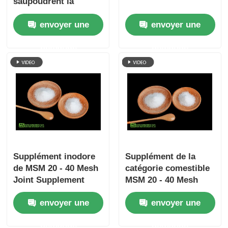
saupoudrent la
couleur blanche de
envoyer une
envoyer une
catégorie d'USP pour
la peau
demande
demande
Supplément inodore
Supplément de la
de MSM 20 - 40 Mesh
catégorie comestible
Joint Supplement
MSM 20 - 40 Mesh
Ingredients
Vegan GMO libre
envoyer une
envoyer une
pour le soulagement
de douleurs
demande
demande
articulaires