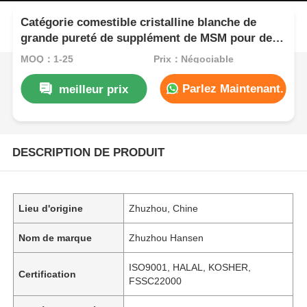
Catégorie comestible cristalline blanche de
grande pureté de supplément de MSM pour des
ingrédients alimentaires
MOQ：1-25
Prix：Négociable
Parlez Maintenant.
meilleur prix
DESCRIPTION DE PRODUIT
Lieu d'origine
Zhuzhou, Chine
Nom de marque
Zhuzhou Hansen
ISO9001, HALAL, KOSHER,
Certification
FSSC22000