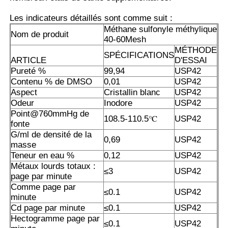
Les indicateurs détaillés sont comme suit :
Cristaux purs de MSM
Méthane sulfonyle méthylique
Nom de produit
40-60Mesh
MÉTHODE
SPÉCIFICATIONS
ARTICLE
D'ESSAI
Pureté %
99,94
USP42
Contenu % de DMSO
0,01
USP42
Aspect
Cristallin blanc
USP42
Odeur
Inodore
USP42
Point@760mmHg de
108.5-110.5℃
USP42
fonte
G/ml de densité de la
0,69
USP42
masse
Teneur en eau %
0,12
USP42
Métaux lourds totaux :
≤3
USP42
page par minute
Comme page par
≤0.1
USP42
minute
Cd page par minute
≤0.1
USP42
Hectogramme page par
≤0.1
USP42