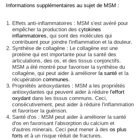
Informations supplémentaires au sujet de MSM :
À propos de nous
Effets anti-inflammatoires : MSM s'est avéré pour
empêcher la production des
cytokines
inflammatoires
, qui sont des molécules qui
Visite de l'usine
contribuent pour joindre l'inflammation et la douleur.
Synthèse de collagène : Le collagène est une
protéine qui est importante pour la santé des
Contrôle de la qualité
articulations, des os, et des tissus conjonctifs.
MSM a été montré pour favoriser la synthèse du
collagène, qui peut aider à améliorer
la santé
et la
Demandez un devis
récupération
communes
.
Propriétés antioxydantes : MSM a les propriétés
antioxydantes qui peuvent aider à réduire
l'effort
Poudre de MSM
oxydant
dans les tissus communs. Ceci,
consécutivement, peut aider à réduire l'inflammation
et favoriser la guérison.
MSM Méthylsulfonylméthane
Santé d'os : MSM peut aider à améliorer la santé
d'os en favorisant l'absorption du calcium et
d'autres minerais. Ceci peut mener à des
os plus
forts
et à un risque réduit de fractures.
Sulfone diméthylique de MSM