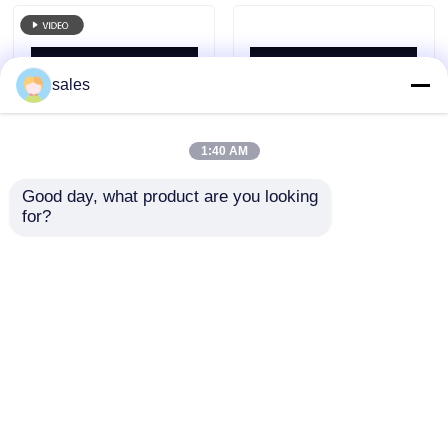
sales
1:40 AM
Good day, what product are you looking 
La catégorie
Catégorie comestible
for?
comestible MSM
de supplément
complètent 20 - 40
diététique de soufre
inodores Mesh Water
de MSM 40 - 60 Mesh
envoyer une
envoyer une
Content 0,1%
Food Ingredients
demande
demande
Aperçu
Au sujet de nous
Contactez-nous
Desktop Site
Plan du site
Privacy Policy