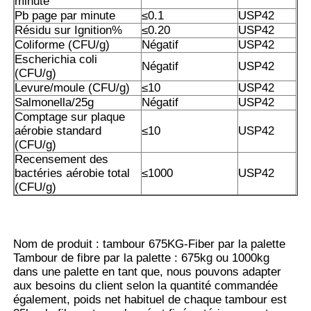
minute
Pb page par minute
≤0.1
USP42
Résidu sur Ignition%
≤0.20
USP42
Coliforme (CFU/g)
Négatif
USP42
Escherichia coli
Négatif
USP42
(CFU/g)
Levure/moule (CFU/g)
≤10
USP42
Salmonella/25g
Négatif
USP42
Comptage sur plaque
aérobie standard
≤10
USP42
(CFU/g)
Recensement des
bactéries aérobie total
≤1000
USP42
(CFU/g)
Nom de produit : tambour 675KG-Fiber par la palette
Tambour de fibre par la palette : 675kg ou 1000kg
dans une palette en tant que, nous pouvons adapter
aux besoins du client selon la quantité commandée
également, poids net habituel de chaque tambour est