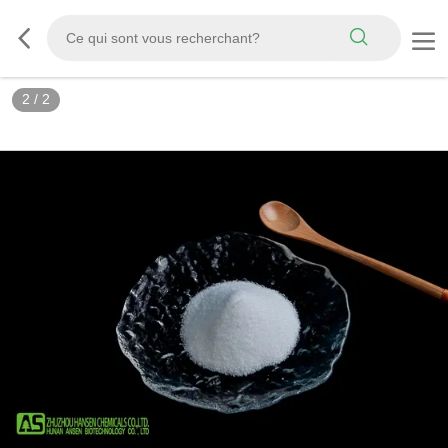
2
/
2