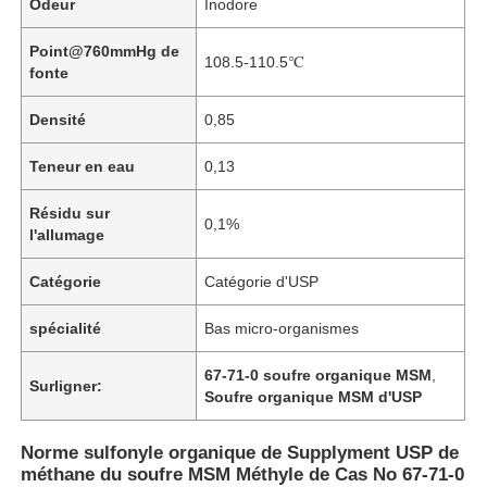
Odeur
Inodore
Point@760mmHg de
108.5-110.5℃
fonte
Densité
0,85
Teneur en eau
0,13
Résidu sur
0,1%
l'allumage
Catégorie
Catégorie d'USP
spécialité
Bas micro-organismes
67-71-0 soufre organique MSM
,
Surligner:
Soufre organique MSM d'USP
Norme sulfonyle organique de Supplyment USP de
méthane du soufre MSM Méthyle de Cas No 67-71-0