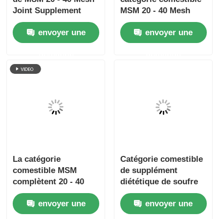
Supplément inodore
Supplément de la
de MSM 20 - 40 Mesh
catégorie comestible
Joint Supplement
MSM 20 - 40 Mesh
Ingredients
Vegan GMO libre
envoyer une
envoyer une
pour le soulagement
de douleurs
demande
demande
articulaires
La catégorie
Catégorie comestible
comestible MSM
de supplément