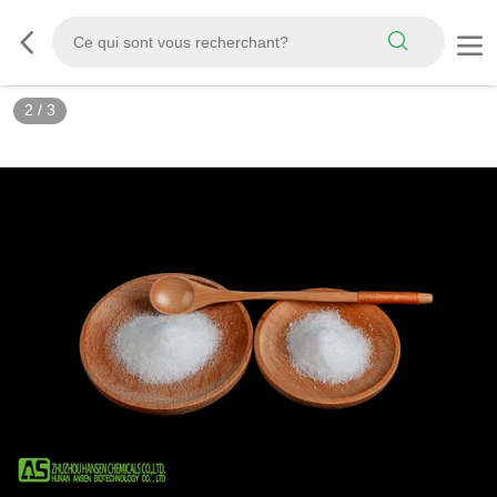
3
/
3