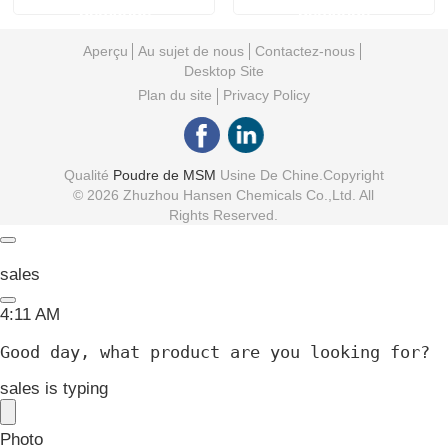
complètent 20 - 40
diététique de soufre
inodores Mesh Water
de MSM 40 - 60 Mesh
envoyer une
envoyer une
Content 0,1%
Food Ingredients
sales
demande
demande
Aperçu
Au sujet de nous
Contactez-nous
4:11 AM
Desktop Site
Plan du site
Privacy Policy
Good day, what product are you looking 
for?
Qualité
Poudre de MSM
Usine De Chine.Copyright
© 2026 Zhuzhou Hansen Chemicals Co.,Ltd. All
Rights Reserved.