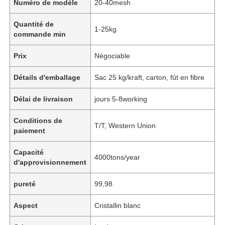
Numéro de modèle
20-40mesh
Quantité de
1-25kg
commande min
Prix
Négociable
Détails d'emballage
Sac 25 kg/kraft, carton, fût en fibre
Délai de livraison
jours 5-8working
Conditions de
T/T, Western Union
paiement
Capacité
4000tons/year
d'approvisionnement
pureté
99,98
Aspect
Cristallin blanc