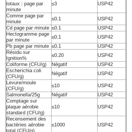
totaux : page par
≤3
USP42
minute
Comme page par
À propos de nous
≤0.1
USP42
minute
Cd page par minute
≤0.1
USP42
Hectogramme page
Visite de l'usine
≤0.1
USP42
par minute
Pb page par minute
≤0.1
USP42
Résidu sur
Contrôle de la qualité
≤0.20
USP42
Ignition%
Coliforme (CFU/g)
Négatif
USP42
Escherichia coli
Demandez un devis
Négatif
USP42
(CFU/g)
Levure/moule
≤10
USP42
(CFU/g)
Poudre de MSM
Salmonella/25g
Négatif
USP42
Comptage sur
plaque aérobie
≤10
USP42
MSM Méthylsulfonylméthane
standard (CFU/g)
Recensement des
bactéries aérobie
≤1000
USP42
Sulfone diméthylique de MSM
total (CFU/g)