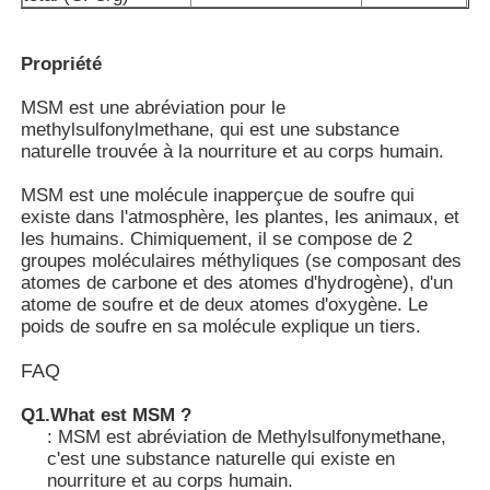
MSM en gros
Propriété
MSM est une abréviation pour le
Sulfoxyde diméthylique de DMSO
methylsulfonylmethane, qui est une substance
naturelle trouvée à la nourriture et au corps humain.
MSM est une molécule inapperçue de soufre qui
Supplément de MSM
existe dans l'atmosphère, les plantes, les animaux, et
les humains. Chimiquement, il se compose de 2
groupes moléculaires méthyliques (se composant des
Chondroïtine de glucosamine de MSM
atomes de carbone et des atomes d'hydrogène), d'un
atome de soufre et de deux atomes d'oxygène. Le
poids de soufre en sa molécule explique un tiers.
Supplément de joint de MSM pour des chevaux
FAQ
Poudre de cheveux de MSM
Q1.What est MSM ?
: MSM est abréviation de Methylsulfonymethane,
c'est une substance naturelle qui existe en
Soufre organique de MSM
nourriture et au corps humain.