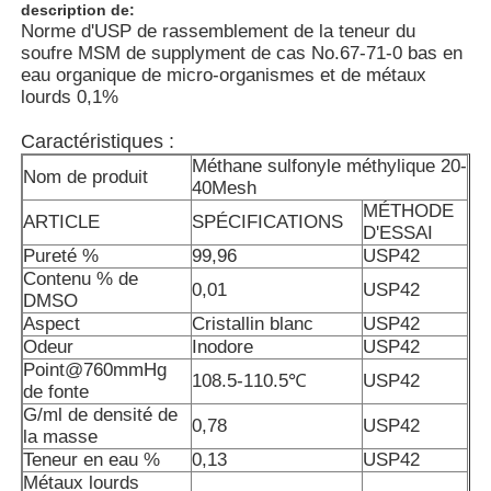
description de:
Norme d'USP de rassemblement de la teneur du
soufre MSM de supplyment de cas No.67-71-0 bas en
eau organique de micro-organismes et de métaux
lourds 0,1%
Caractéristiques :
Méthane sulfonyle méthylique 20-
Nom de produit
40Mesh
MÉTHODE
ARTICLE
SPÉCIFICATIONS
D'ESSAI
Pureté %
99,96
USP42
Contenu % de
0,01
USP42
DMSO
Aspect
Cristallin blanc
USP42
À la maison
Odeur
Inodore
USP42
Point@760mmHg
108.5-110.5℃
USP42
de fonte
G/ml de densité de
Produits
0,78
USP42
la masse
Teneur en eau %
0,13
USP42
Métaux lourds
Vidéos