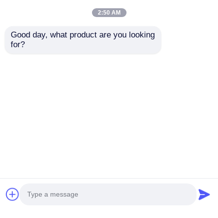
2:50 AM
Good day, what product are you looking 
for?
Cristaux purs de
Cristaux purs de 94%
soulagement de la
MSM engrais nutritif
douleur de MSM 0 -
de 40 - de 60 Mesh
20 Mesh Glucosamine
Non Toxic For Plant
envoyer une
envoyer une
Chondroitin MSM
pour le Tendonitis
demande
demande
Aperçu
Au sujet de nous
Contactez-nous
Desktop Site
Plan du site
Privacy Policy
Qualité
Poudre de MSM
Usine De Chine.Copyright