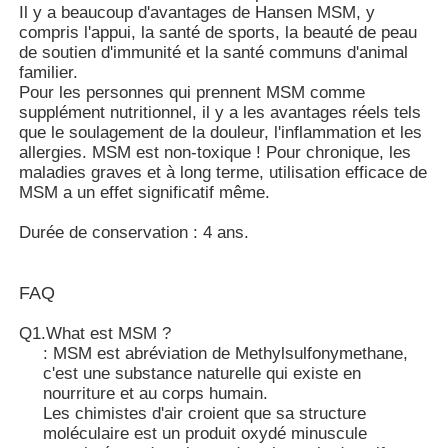
Il y a beaucoup d'avantages de Hansen MSM, y
compris l'appui, la santé de sports, la beauté de peau
de soutien d'immunité et la santé communs d'animal
MSM en gros
familier.
Pour les personnes qui prennent MSM comme
supplément nutritionnel, il y a les avantages réels tels
Sulfoxyde diméthylique de DMSO
que le soulagement de la douleur, l'inflammation et les
allergies. MSM est non-toxique ! Pour chronique, les
maladies graves et à long terme, utilisation efficace de
Supplément de MSM
MSM a un effet significatif même.
Durée de conservation : 4 ans.
Chondroïtine de glucosamine de MSM
FAQ
Supplément de joint de MSM pour des chevaux
Q1.What est MSM ?
: MSM est abréviation de Methylsulfonymethane,
Poudre de cheveux de MSM
c'est une substance naturelle qui existe en
nourriture et au corps humain.
Les chimistes d'air croient que sa structure
Soufre organique de MSM
moléculaire est un produit oxydé minuscule