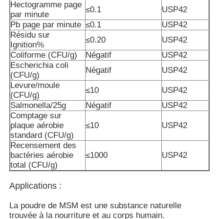
Hectogramme page
≤0.1
USP42
par minute
Pb page par minute
≤0.1
USP42
À propos de nous
Résidu sur
≤0.20
USP42
Ignition%
Coliforme (CFU/g)
Négatif
USP42
Visite de l'usine
Escherichia coli
Négatif
USP42
(CFU/g)
Levure/moule
≤10
USP42
Contrôle de la qualité
(CFU/g)
Salmonella/25g
Négatif
USP42
Comptage sur
Demandez un devis
plaque aérobie
≤10
USP42
standard (CFU/g)
Recensement des
Poudre de MSM
bactéries aérobie
≤1000
USP42
total (CFU/g)
MSM Méthylsulfonylméthane
Applications :
La poudre de MSM est une substance naturelle
Sulfone diméthylique de MSM
trouvée à la nourriture et au corps humain.