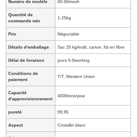
Numéro de modèle
40-60mesh
Quantité de
1-25kg
commande min
Prix
Négociable
Détails d'emballage
Sac 25 kg/kraft, carton, fût en fibre
Délai de livraison
jours 5-8working
Conditions de
T/T, Western Union
paiement
Capacité
4000tons/year
d'approvisionnement
pureté
99,95
Aspect
Cristallin blanc