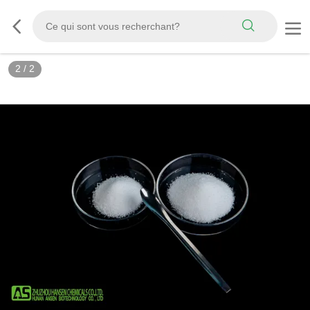
2
/
2