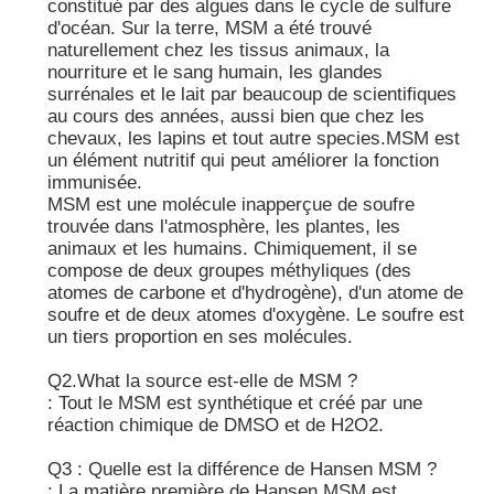
constitué par des algues dans le cycle de sulfure
d'océan. Sur la terre, MSM a été trouvé
naturellement chez les tissus animaux, la
Cristaux purs de MSM
nourriture et le sang humain, les glandes
surrénales et le lait par beaucoup de scientifiques
au cours des années, aussi bien que chez les
chevaux, les lapins et tout autre species.MSM est
un élément nutritif qui peut améliorer la fonction
immunisée.
MSM est une molécule inapperçue de soufre
trouvée dans l'atmosphère, les plantes, les
animaux et les humains. Chimiquement, il se
compose de deux groupes méthyliques (des
atomes de carbone et d'hydrogène), d'un atome de
soufre et de deux atomes d'oxygène. Le soufre est
un tiers proportion en ses molécules.
Q2.What la source est-elle de MSM ?
: Tout le MSM est synthétique et créé par une
réaction chimique de DMSO et de H2O2.
Q3 : Quelle est la différence de Hansen MSM ?
: La matière première de Hansen MSM est