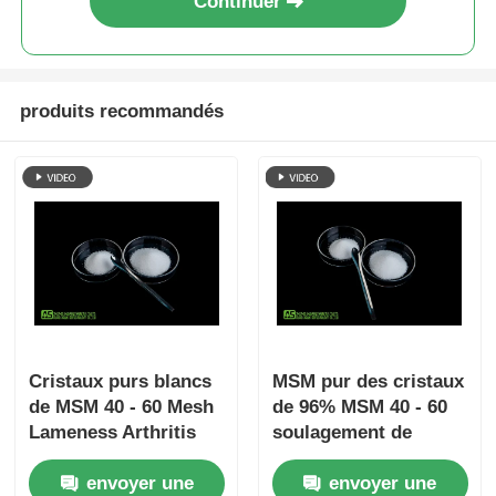
Continuer
produits recommandés
Cristaux purs blancs
MSM pur des cristaux
de MSM 40 - 60 Mesh
de 96% MSM 40 - 60
Lameness Arthritis
soulagement de
Pain Relief pour
douleurs de dos de
envoyer une
envoyer une
l'animal familier
Mesh Toothache