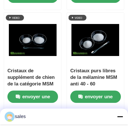
demande
demande
Cristaux de
Cristaux purs libres
supplément de chien
de la mélamine MSM
de la catégorie MSM
anti 40 - 60
d'alimentation 40 - 60
inflammatoires Mesh
envoyer une
envoyer une
Mesh Non GMO CAS
Pharmaceutical
inodore 67-71-0
Grade
demande
demande
sales