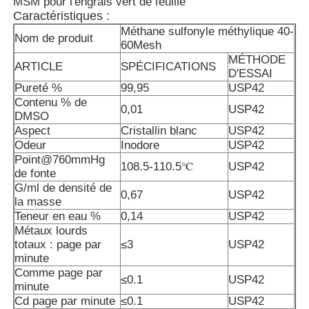
MSM pour l'engrais vert de feuille
Caractéristiques :
Méthane sulfonyle méthylique 40-
Nom de produit
60Mesh
MÉTHODE
ARTICLE
SPÉCIFICATIONS
D'ESSAI
Pureté %
99,95
USP42
Contenu % de
0,01
USP42
DMSO
Aspect
Cristallin blanc
USP42
Odeur
Inodore
USP42
Point@760mmHg
108.5-110.5℃
USP42
de fonte
G/ml de densité de
0,67
USP42
la masse
Teneur en eau %
0,14
USP42
À la maison
Métaux lourds
totaux : page par
≤3
USP42
minute
Produits
Comme page par
≤0.1
USP42
minute
Cd page par minute
≤0.1
USP42
Vidéos