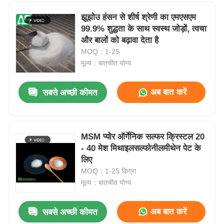
झूझोउ हंसन से शीर्ष श्रेणी का एमएसएम ️
99.9% शुद्धता के साथ स्वस्थ जोड़ों, त्वचा
और बालों को बढ़ावा देता है
MOQ：1-25
मूल्य：बातचीत योग्य
अब बात करें
सबसे अच्छी कीमत
MSM प्योर ऑर्गेनिक सल्फर क्रिस्टल 20
- 40 मेश मिथाइलसल्फोनीलमीथेन पेट के
घर
लिए
MOQ：1-25 किग्रा
मूल्य：बातचीत योग्य
उत्पाद
अब बात करें
सबसे अच्छी कीमत
ग्रीन लीफ फर्टिलाइजर के लिए व्हाइट एमएसएम पाउडर मिथाइल सल्फोनील मीथेन 20 - 40 मेश
वीडियो