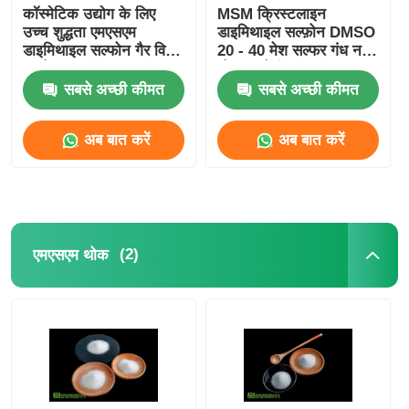
कॉस्मेटिक उद्योग के लिए
MSM क्रिस्टलाइन
उच्च शुद्धता एमएसएम
डाइमिथाइल सल्फ़ोन DMSO
डाइमिथाइल सल्फोन गैर विषैले
20 - 40 मेश सल्फर गंध नहीं
कच्चे माल
भोजन श्रेणी
सबसे अच्छी कीमत
सबसे अच्छी कीमत
अब बात करें
अब बात करें
(2)
एमएसएम थोक