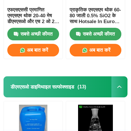
एफएसएससी प्रमाणित
प्राकृतिक एमएसएम थोक 60-
एमएसएम थोक 20-40 मेष
80 जाली 0.5% SiO2 के
डीएमएसओ और एच 2 ओ 2
साथ Hotsale In Europe
ऑक्सीकरण और संश्लेषण
Suitalle For
एमएसएम
Sportsman
सबसे अच्छी कीमत
सबसे अच्छी कीमत
अब बात करें
अब बात करें
(13)
डीएमएसओ डाइमिथाइल सल्फोक्साइड