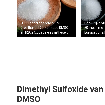
FSSC-gecertificeerd MSM
Natuurlijke 
Groothandel 20-40-maas DMSO
80 mesh met 
en H2O2 Oxidatie en synthese
Europa Suital
MSM
Dimethyl Sulfoxide van
DMSO