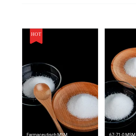
Dieet het
Gezondheidssupplement
Supplementproduct
HOT
Farmaceutisch MSM
67-71-0 MSM