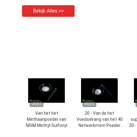
Bekijk Alles >>
VIDEO
VIDEO
Van het het
20 - Van de het
Methaanpoeder van
Voedselrang van het 40
su
MSM Methyl Sulfonyl
Netwerkmsm Poeder
20 
van de het Voedselrang
Geurloos Gezamenlijk de
en 