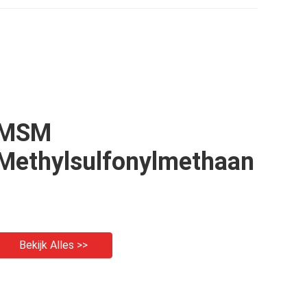
iddel
Gezondheid
aan
MSM
Methylsulfonylmethaan
Bekijk Alles >>