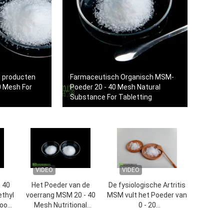
 producten
Farmaceutisch Organisch MSM-
0 Mesh For
Poeder 20 - 40 Mesh Natural
Substance For Tabletting
VIDEO
VIDEO
 40
Het Poeder van de
De fysiologische Artritis
thyl
voerrang MSM 20 - 40
MSM vult het Poeder van
oor
Mesh Nutritional
0 - 20
het
Supplement For Pet
netwerkmethylsulfonylmethane