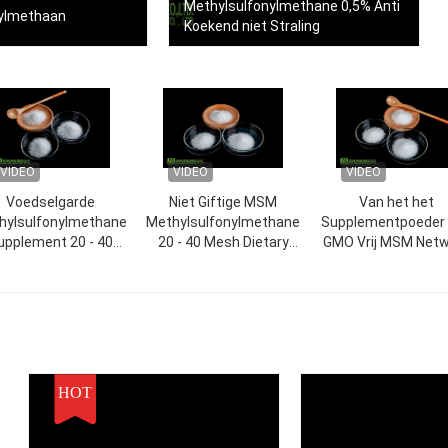
Methylsulfonylmethane 0,5% Anti
ylmethaan
Koekend niet Straling
VIDEO
VIDEO
VIDEO
Voedselgarde
Niet Giftige MSM
Van het het
hylsulfonylmethane
Methylsulfonylmethane
Supplementpoeder
upplement 20 - 40
20 - 40 Mesh Dietary
GMO Vrij MSM Netw
esh Organic MSM
Supplements
20 - 40 van de he
Poeder
Voedselrang va
Methylsulfonylmet
HOT