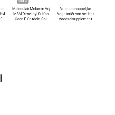
VIDEO
van
Moleculair Melamin Vrij
Vriendschappelijke
hyl
MSM Dimethyl Sulfon
Vegetariër van het het
60
Geen E Ontdekt Coli
Voedselsupplement
in
Dimethyl Sulfon van de
voedselrang MSM de
Voedings
l