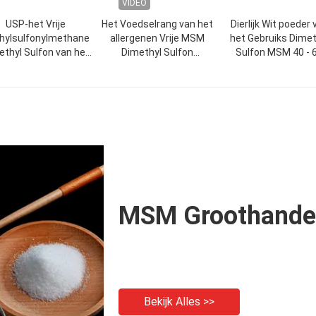
VIDEO
USP-het Vrije
Het Voedselrang van het
Dierlijk Wit poeder 
hylsulfonylmethane
allergenen Vrije MSM
het Gebruiks Dimet
ethyl Sulfon van het
Dimethyl Sulfon
Sulfon MSM 40 - 
velsupplement MSM
natuurlijk - het
schakelt Vrij GMO 
GMO
voorkomen Zwavel
MSM Groothande
Bekijk Alles >>