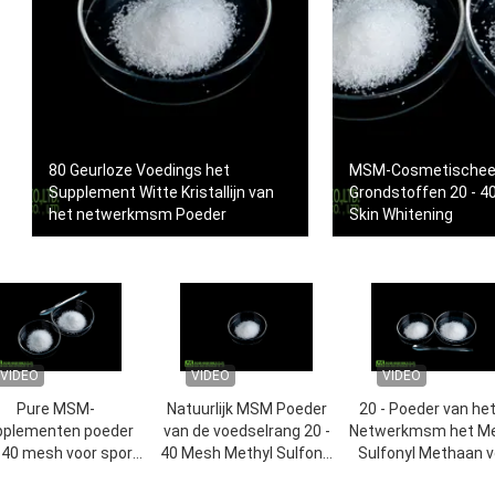
80 Geurloze Voedings het
MSM-Cosmetischee
Supplement Witte Kristallijn van
Grondstoffen 20 - 4
het netwerkmsm Poeder
Skin Whitening
VIDEO
VIDEO
VIDEO
Pure MSM-
Natuurlijk MSM Poeder
20 - Poeder van het
pplementen poeder
van de voedselrang 20 -
Netwerkmsm het Me
- 40 mesh voor sport
40 Mesh Methyl Sulfonyl
Sulfonyl Methaan v
actieve gezondheid
Methane
de Meststof van 