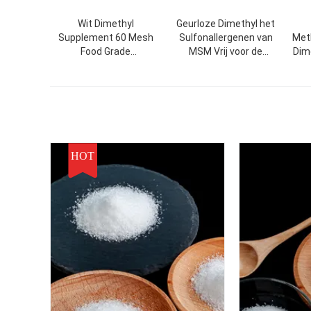
Wit Dimethyl
Geurloze Dimethyl het
Supplement 60 Mesh
Sulfonallergenen van
Met
Food Grade
MSM Vrij voor de
Dim
Geregistreerd FDA van
Sportenspanning van de
Zwa
de Sulfonmsm Zwavel
Spierpijn
HOT