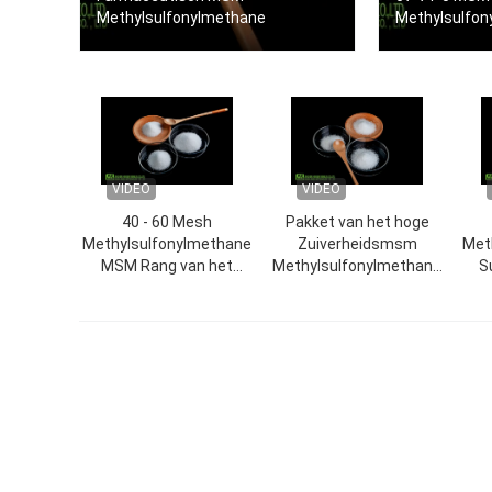
Methylsulfonylmethane
Methylsulfon
VIDEO
VIDEO
40 - 60 Mesh
Pakket van het hoge
Methylsulfonylmethane
Zuiverheidsmsm
Met
MSM Rang van het
Methylsulfonylmethane
S
Poeder de Vegetarische
het Farmaceutische 20 -
M
Voedsel
40 Netwerk 25kg