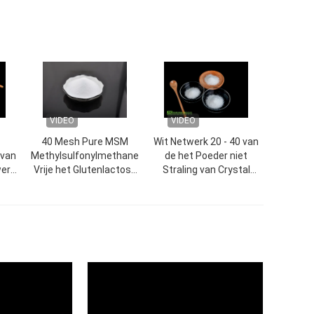
VIDEO
VIDEO
40 Mesh Pure MSM
Wit Netwerk 20 - 40 van
 van
Methylsulfonylmethane
de het Poeder niet
erk
Vrije het Glutenlactose
Straling van Crystal
t
van de Poeder Hoge
Methylsulfonylmethane
n
Zuiverheid
MSM
hane