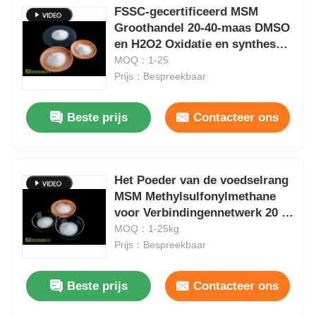
FSSC-gecertificeerd MSM
Groothandel 20-40-maas DMSO
en H2O2 Oxidatie en synthese
MSM
MOQ：1-25
Prijs：Bespreekbaar
Beste prijs
Contacteer ons
Het Poeder van de voedselrang
MSM Methylsulfonylmethane
voor Verbindingennetwerk 20 -
40
MOQ：1-25kg
Prijs：Bespreekbaar
Beste prijs
Contacteer ons