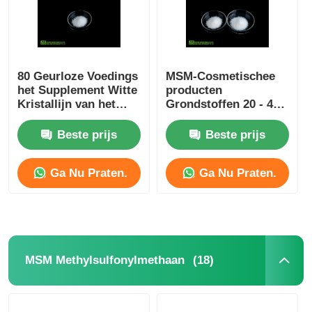
80 Geurloze Voedings
MSM-Cosmetischee
het Supplement Witte
producten
Kristallijn van het
Grondstoffen 20 - 40
netwerkmsm Poeder
Mesh For Skin
Whitening
Beste prijs
Beste prijs
Ga Nu Praten.
Ga Nu Praten.
Thuis
(18)
MSM Methylsulfonylmethaan
Producten
Video's