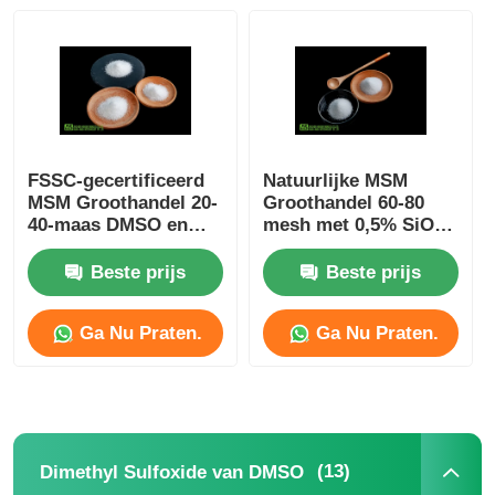
Zuivere MSM-Kristallen
FSSC-gecertificeerd
Natuurlijke MSM
MSM Groothandel 20-
Groothandel 60-80
40-maas DMSO en
mesh met 0,5% SiO2
H2O2 Oxidatie en
Hotsale In Europa
synthese MSM
Suitalle For
Beste prijs
Beste prijs
Sportsman
Ga Nu Praten.
Ga Nu Praten.
(13)
Dimethyl Sulfoxide van DMSO