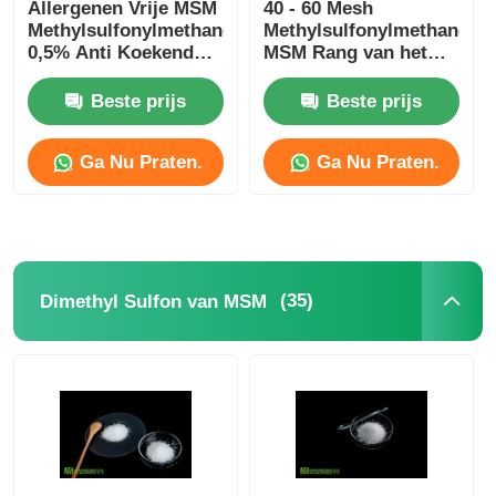
Allergenen Vrije MSM
40 - 60 Mesh
Methylsulfonylmethane
Methylsulfonylmethane
0,5% Anti Koekend
MSM Rang van het
niet Straling
Poeder de
Vegetarische Voedsel
Beste prijs
Beste prijs
Ga Nu Praten.
Ga Nu Praten.
(35)
Dimethyl Sulfon van MSM