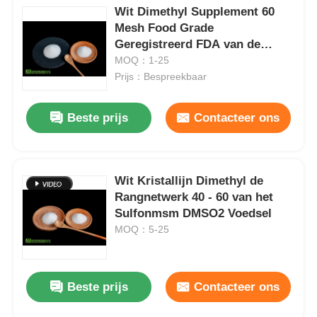
Wit Dimethyl Supplement 60
Mesh Food Grade
Geregistreerd FDA van de
Sulfonmsm Zwavel
MOQ：1-25
Prijs：Bespreekbaar
Beste prijs
Contacteer ons
Wit Kristallijn Dimethyl de
Rangnetwerk 40 - 60 van het
Sulfonmsm DMSO2 Voedsel
MOQ：5-25
Beste prijs
Contacteer ons