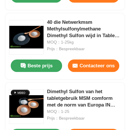
40 die Netwerkmsm
Methylsulfonylmethane
Dimethyl Sulfon wijd in Tablet
wordt gebruikt
MOQ：1-25kg
Prijs：Bespreekbaar
Beste prijs
Contacteer ons
Dimethyl Sulfon van het
tabletgebruik MSM comform
met de norm van Europa IN
HET BIJZONDER
MOQ：1-25
Prijs：Bespreekbaar