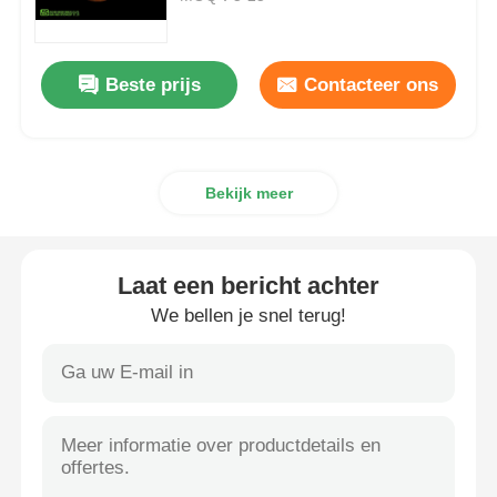
MSM Groothandel
Beste prijs
Contacteer ons
Dimethyl Sulfoxide van DMSO
Bekijk meer
MSM-Supplement
MSM-Glucosaminechondroitin
Laat een bericht achter
We bellen je snel terug!
Het Gezamenlijke Supplement van MSM voor Paarden
MSM-Haarpoeder
De Organische Zwavel van MSM