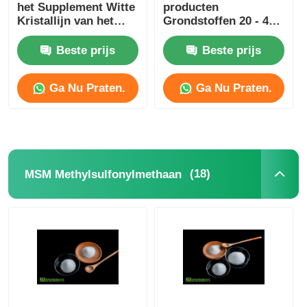
het Supplement Witte
producten
Kristallijn van het
Grondstoffen 20 - 40
netwerkmsm Poeder
Mesh For Skin
Whitening
Beste prijs
Beste prijs
Ga Nu Praten.
Ga Nu Praten.
(18)
MSM Methylsulfonylmethaan