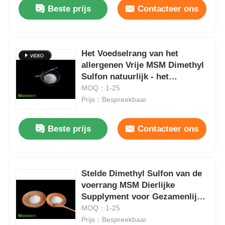
Beste prijs
Contacteer ons
Het Voedselrang van het
allergenen Vrije MSM Dimethyl
Sulfon natuurlijk - het
voorkomen Zwavel
MOQ：1-25
Prijs：Bespreekbaar
Beste prijs
Contacteer ons
Thuis
Stelde Dimethyl Sulfon van de
voerrang MSM Dierlijke
Producten
Supplyment voor Gezamenlijke
Gezondheid samen
MOQ：1-25
Prijs：Bespreekbaar
Video's