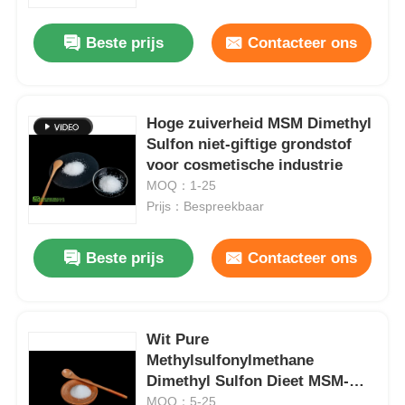
Beste prijs
Contacteer ons
Over ons
Fabriekstocht
Hoge zuiverheid MSM Dimethyl
Sulfon niet-giftige grondstof
voor cosmetische industrie
Kwaliteitscontrole
MOQ：1-25
Prijs：Bespreekbaar
Vraag een offerte
Beste prijs
Contacteer ons
MSM-Poeder
MSM Methylsulfonylmethaan
Wit Pure
Methylsulfonylmethane
Dimethyl Sulfon Dieet MSM-
Dimethyl Sulfon van MSM
supplement voor gewrichten
MOQ：5-25