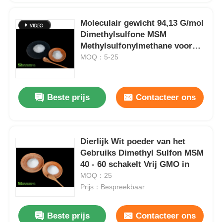
Moleculair gewicht 94,13 G/mol
Dimethylsulfone MSM
Methylsulfonylmethane voor
huisdieren
MOQ：5-25
Beste prijs
Contacteer ons
Dierlijk Wit poeder van het
Gebruiks Dimethyl Sulfon MSM
40 - 60 schakelt Vrij GMO in
MOQ：25
Prijs：Bespreekbaar
Beste prijs
Contacteer ons