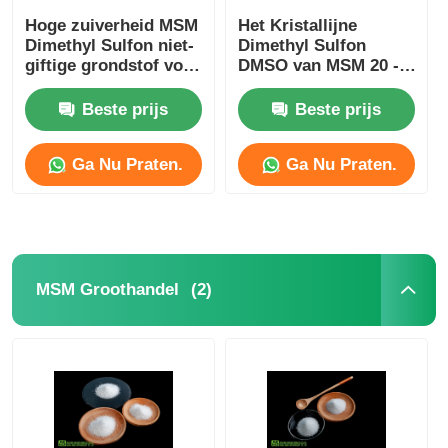
Hoge zuiverheid MSM
Het Kristallijne
Dimethyl Sulfon niet-
Dimethyl Sulfon
giftige grondstof voor
DMSO van MSM 20 -
cosmetische industrie
40 Mesh No Sulfur
Smell Food Rang
Beste prijs
Beste prijs
Ga Nu Praten.
Ga Nu Praten.
(2)
MSM Groothandel