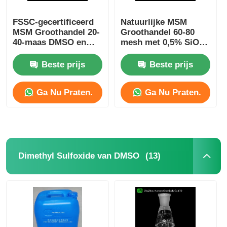
FSSC-gecertificeerd
Natuurlijke MSM
MSM Groothandel 20-
Groothandel 60-80
40-maas DMSO en
mesh met 0,5% SiO2
H2O2 Oxidatie en
Hotsale In Europa
synthese MSM
Suitalle For
Beste prijs
Beste prijs
Sportsman
Ga Nu Praten.
Ga Nu Praten.
(13)
Dimethyl Sulfoxide van DMSO