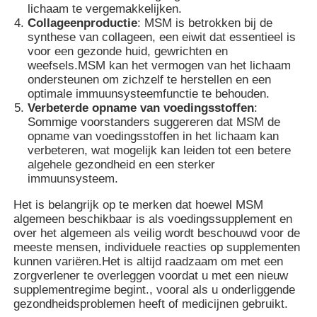
lichaam te vergemakkelijken.
Collageenproductie
: MSM is betrokken bij de
synthese van collageen, een eiwit dat essentieel is
MSM Groothandel
voor een gezonde huid, gewrichten en
weefsels.MSM kan het vermogen van het lichaam
ondersteunen om zichzelf te herstellen en een
Dimethyl Sulfoxide van DMSO
optimale immuunsysteemfunctie te behouden.
Verbeterde opname van voedingsstoffen
:
Sommige voorstanders suggereren dat MSM de
MSM-Supplement
opname van voedingsstoffen in het lichaam kan
verbeteren, wat mogelijk kan leiden tot een betere
algehele gezondheid en een sterker
MSM-Glucosaminechondroitin
immuunsysteem.
Het is belangrijk op te merken dat hoewel MSM
Het Gezamenlijke Supplement van MSM voor Paarden
algemeen beschikbaar is als voedingssupplement en
over het algemeen als veilig wordt beschouwd voor de
meeste mensen, individuele reacties op supplementen
kunnen variëren.Het is altijd raadzaam om met een
MSM-Haarpoeder
zorgverlener te overleggen voordat u met een nieuw
supplementregime begint., vooral als u onderliggende
gezondheidsproblemen heeft of medicijnen gebruikt.
De Organische Zwavel van MSM