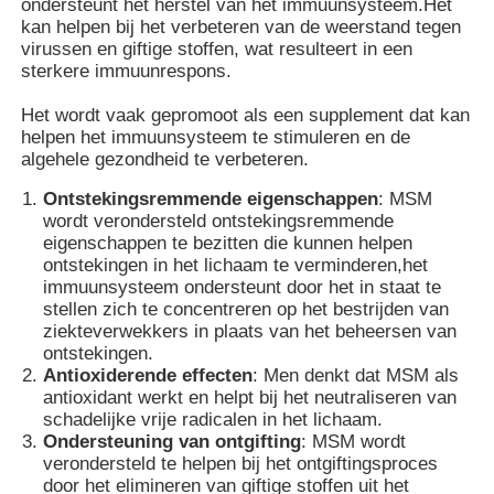
ondersteunt het herstel van het immuunsysteem.Het
kan helpen bij het verbeteren van de weerstand tegen
virussen en giftige stoffen, wat resulteert in een
Over ons
sterkere immuunrespons.
Het wordt vaak gepromoot als een supplement dat kan
Fabriekstocht
helpen het immuunsysteem te stimuleren en de
algehele gezondheid te verbeteren.
Ontstekingsremmende eigenschappen
: MSM
Kwaliteitscontrole
wordt verondersteld ontstekingsremmende
eigenschappen te bezitten die kunnen helpen
ontstekingen in het lichaam te verminderen,het
Vraag een offerte
immuunsysteem ondersteunt door het in staat te
stellen zich te concentreren op het bestrijden van
ziekteverwekkers in plaats van het beheersen van
MSM-Poeder
ontstekingen.
Antioxiderende effecten
: Men denkt dat MSM als
antioxidant werkt en helpt bij het neutraliseren van
MSM Methylsulfonylmethaan
schadelijke vrije radicalen in het lichaam.
Ondersteuning van ontgifting
: MSM wordt
verondersteld te helpen bij het ontgiftingsproces
Dimethyl Sulfon van MSM
door het elimineren van giftige stoffen uit het