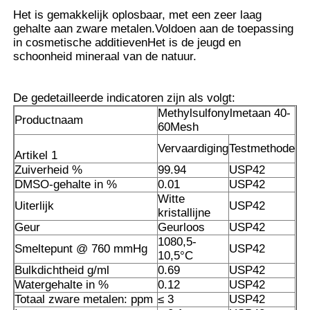
Het is gemakkelijk oplosbaar, met een zeer laag
gehalte aan zware metalen.Voldoen aan de toepassing
Zuivere MSM-Kristallen
in cosmetische additievenHet is de jeugd en
schoonheid mineraal van de natuur.
De gedetailleerde indicatoren zijn als volgt:
Methylsulfonylmetaan 40-
Productnaam
60Mesh
Vervaardiging
Testmethode
Artikel 1
Zuiverheid %
99.94
USP42
DMSO-gehalte in %
0.01
USP42
Witte
Uiterlijk
USP42
kristallijne
Geur
Geurloos
USP42
1080,5-
Smeltepunt @ 760 mmHg
USP42
10,5°C
Bulkdichtheid g/ml
0.69
USP42
Watergehalte in %
0.12
USP42
Totaal zware metalen: ppm
≤ 3
USP42