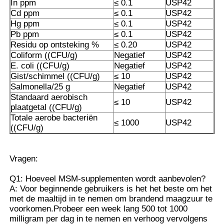
In ppm
≤ 0.1
USP42
Cd ppm
≤ 0.1
USP42
Hg ppm
≤ 0.1
USP42
Pb ppm
≤ 0.1
USP42
Residu op ontsteking %
≤ 0.20
USP42
Coliform ((CFU/g)
Negatief
USP42
E. coli ((CFU/g)
Negatief
USP42
Gist/schimmel ((CFU/g)
≤ 10
USP42
Salmonella/25 g
Negatief
USP42
Standaard aerobisch
≤ 10
USP42
plaatgetal ((CFU/g)
Totale aerobe bacteriën
≤ 1000
USP42
((CFU/g)
Vragen:
Q1: Hoeveel MSM-supplementen wordt aanbevolen?
A: Voor beginnende gebruikers is het het beste om het
met de maaltijd in te nemen om brandend maagzuur te
voorkomen.Probeer een week lang 500 tot 1000
milligram per dag in te nemen en verhoog vervolgens