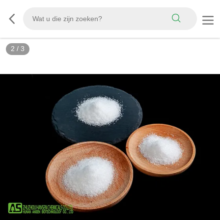
2
/
3