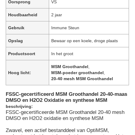
Oorsprong
VS
Houdbaarheid
2 jaar
Gebruik
Immune Steun
Opslag
Bewaar op een koele, droge plaats
Productsoort
In het groot
MSM Groothandel
,
Hoog licht:
MSM-poeder groothandel
,
20-40 mesh MSM Groothandel
FSSC-gecertificeerd MSM Groothandel 20-40-maas
Thuis
DMSO en H2O2 Oxidatie en synthese MSM
beschrijving:
FSSC-gecertificeerde MSM Groothandel 20-40 mesh
Producten
DMSO en H2O2 oxidatie en synthese MSM
Zwavel, een actief bestanddeel van OptiMSM,
Video's