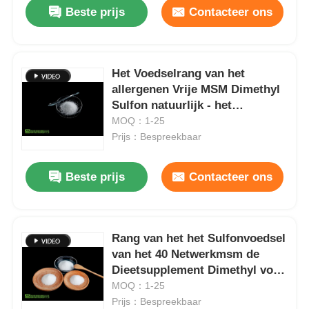
Beste prijs
Contacteer ons
Het Voedselrang van het
allergenen Vrije MSM Dimethyl
Sulfon natuurlijk - het
voorkomen Zwavel
MOQ：1-25
Prijs：Bespreekbaar
Beste prijs
Contacteer ons
Thuis
Rang van het het Sulfonvoedsel
van het 40 Netwerkmsm de
Producten
Dieetsupplement Dimethyl voor
Spierschade
MOQ：1-25
Prijs：Bespreekbaar
Video's