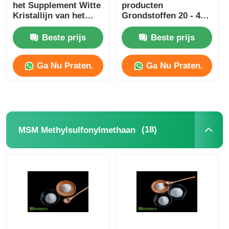
het Supplement Witte
producten
Kristallijn van het
Grondstoffen 20 - 40
netwerkmsm Poeder
Mesh For Skin
Whitening
Beste prijs
Beste prijs
Ga Nu Praten.
Ga Nu Praten.
(18)
MSM Methylsulfonylmethaan