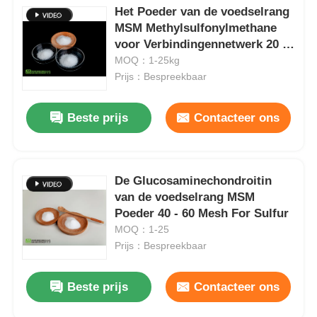
Het Poeder van de voedselrang
MSM Methylsulfonylmethane
voor Verbindingennetwerk 20 -
40
MOQ：1-25kg
Prijs：Bespreekbaar
Beste prijs
Contacteer ons
De Glucosaminechondroitin
van de voedselrang MSM
Poeder 40 - 60 Mesh For Sulfur
MOQ：1-25
Prijs：Bespreekbaar
Beste prijs
Contacteer ons