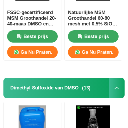
FSSC-gecertificeerd
Natuurlijke MSM
MSM Groothandel 20-
Groothandel 60-80
40-maas DMSO en
mesh met 0,5% SiO2
H2O2 Oxidatie en
Hotsale In Europa
synthese MSM
Suitalle For
Beste prijs
Beste prijs
Sportsman
Ga Nu Praten.
Ga Nu Praten.
(13)
Dimethyl Sulfoxide van DMSO