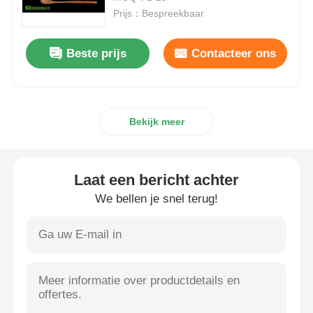
HALAL ISO
Prijs：Bespreekbaar
MSM Groothandel
Beste prijs
Contacteer ons
Dimethyl Sulfoxide van DMSO
Bekijk meer
MSM-Supplement
MSM-Glucosaminechondroitin
Laat een bericht achter
We bellen je snel terug!
Het Gezamenlijke Supplement van MSM voor Paarden
MSM-Haarpoeder
De Organische Zwavel van MSM