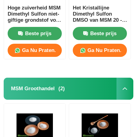
Hoge zuiverheid MSM
Het Kristallijne
Dimethyl Sulfon niet-
Dimethyl Sulfon
giftige grondstof voor
DMSO van MSM 20 -
cosmetische industrie
40 Mesh No Sulfur
Smell Food Rang
Beste prijs
Beste prijs
Ga Nu Praten.
Ga Nu Praten.
(2)
MSM Groothandel