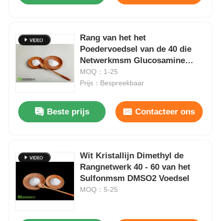
Rang van het het
Poedervoedsel van de 40 die
Netwerkmsm Glucosamine
99,9% Zuiverheid in Tablet
MOQ：1-25
wordt gebruikt
Prijs：Bespreekbaar
Beste prijs
Contacteer ons
Wit Kristallijn Dimethyl de
Rangnetwerk 40 - 60 van het
Sulfonmsm DMSO2 Voedsel
MOQ：5-25