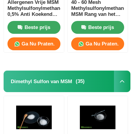
Allergenen Vrije MSM
40 - 60 Mesh
Methylsulfonylmethane
Methylsulfonylmethane
0,5% Anti Koekend
MSM Rang van het
niet Straling
Poeder de
Vegetarische Voedsel
Beste prijs
Beste prijs
Ga Nu Praten.
Ga Nu Praten.
(35)
Dimethyl Sulfon van MSM