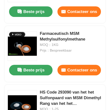
Beste prijs
Contacteer ons
Over ons
Fabriekstocht
Farmaceutisch MSM
Methylsulfonylmethane
MOQ：1KG
Kwaliteitscontrole
Prijs：Bespreekbaar
Vraag een offerte
Beste prijs
Contacteer ons
MSM-Poeder
MSM Methylsulfonylmethaan
HS Code 293090 van het het
Sulfonpaard van MSM Dimethyl
Rang van het het
Dimethyl Sulfon van MSM
Supplementvoedsel KOSJER
MOQ：1-25