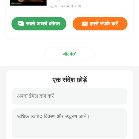
मूल्य：बातचीत योग्य
एमएसएम थोक
सबसे अच्छी कीमत
हमसे संपर्क करें
डीएमएसओ डाइमिथाइल सल्फोक्साइड
और देखो
एमएसएम पूरक
एमएसएम ग्लूकोसामाइन चोंड्रोइटिन
एक संदेश छोड़ें
MSM संयुक्त पूरक घोड़ों के लिए
एमएसएम हेयर पाउडर
एमएसएम कार्बनिक सल्फर