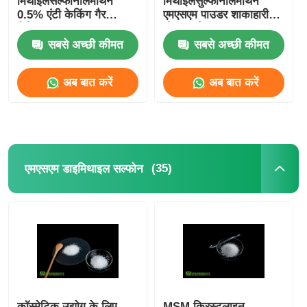
मिथाइलसल्फोनीलमीथेन
मिथाइलसुल्फोनीलमीथेन
0.5% एंटी केकिंग गैर
एमएसएम पाउडर शाकाहारी
विकिरण
भोजन श्रेणी
सबसे अच्छी कीमत
सबसे अच्छी कीमत
अब बात करें
अब बात करें
(35)
एमएसएम डाइमिथाइल सल्फोन
कॉस्मेटिक उद्योग के लिए
MSM क्रिस्टलाइन