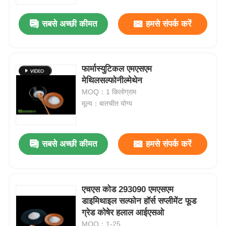
सबसे अच्छी कीमत
हमसे संपर्क करें
हमारे बारे में
कारखाना भ्रमण
फार्मास्युटिकल एमएसएम
मेथिलसल्फोनील्मेथेन
MOQ：1 किलोग्राम
गुणवत्ता नियंत्रण
मूल्य：बातचीत योग्य
एक उद्धरण का अनुरोध करें
सबसे अच्छी कीमत
हमसे संपर्क करें
एमएसएम पाउडर
एमएसएम मिथाइलसल्फोनीलमीथेन
एचएस कोड 293090 एमएसएम
डाइमिथाइल सल्फोन हॉर्स सप्लीमेंट फूड
ग्रेड कोषेर हलाल आईएसओ
एमएसएम डाइमिथाइल सल्फोन
MOQ：1-25