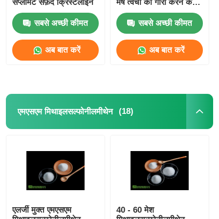
सप्लीमेंट सफ़ेद क्रिस्टलाइन
मेष त्वचा को गोरा करने के
लिए
सबसे अच्छी कीमत
सबसे अच्छी कीमत
अब बात करें
अब बात करें
(18)
एमएसएम मिथाइलसल्फोनीलमीथेन
एलर्जी मुक्त एमएसएम
40 - 60 मेश