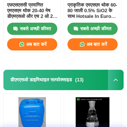
एफएसएससी प्रमाणित
प्राकृतिक एमएसएम थोक 60-
एमएसएम थोक 20-40 मेष
80 जाली 0.5% SiO2 के
डीएमएसओ और एच 2 ओ 2
साथ Hotsale In Europe
ऑक्सीकरण और संश्लेषण
Suitalle For
एमएसएम
Sportsman
सबसे अच्छी कीमत
सबसे अच्छी कीमत
अब बात करें
अब बात करें
(13)
डीएमएसओ डाइमिथाइल सल्फोक्साइड