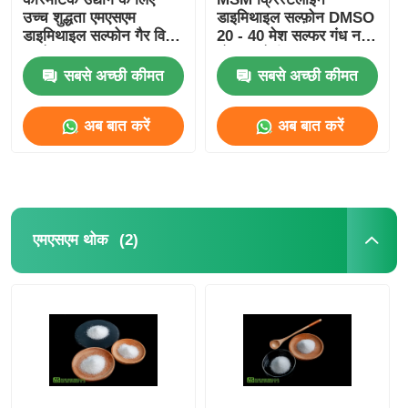
उच्च शुद्धता एमएसएम
डाइमिथाइल सल्फ़ोन DMSO
डाइमिथाइल सल्फोन गैर विषैले
20 - 40 मेश सल्फर गंध नहीं
कच्चे माल
भोजन श्रेणी
सबसे अच्छी कीमत
सबसे अच्छी कीमत
अब बात करें
अब बात करें
(2)
एमएसएम थोक