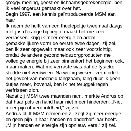
groggy mening, geest en lichaamsgebrekenergie, ben
ik veel ongerust gemaakt over het.
Begin 1997, een kennis geïntroduceerde MSM aan
haar
Ik neem de helft van een theelepeltje tweemaal daags
met jus d'orange bij begin, maakt het me zeer
verrassen, krijg ik meer energie en adem
gemakkelijkere vorm de eerste twee dagen. zij zei,
ben ik zeer opgewekt maar ook zeer voorzichtig,
omdat de andere gezondheidszorgproducten me
volledige energie bij zeer binnenkort het beginnen ook,
maar maken. Wat me verraste was dat de fysieke
sterkte niet verdween. Na weinig weken, vermindert
het gevoel van moeheid langzaam, lang duur ik geen
dutjes meer, bovenal, ben ik het teruggekregen
verfrissen zich.
Nadat zij MSM twee maanden nam, merkte Andrus op
dat haar pols en hand haar niet meer hinderden. „Niet
meer pijn of verdoofdheid,“ zij zei.
Andrus blijft MSM nemen en zij zegt zij meer energie
en geen pijn in haar handen na anderhalf jaar heeft.
„Mijn handen en energie zijn opnieuw vers,“ zij zei.