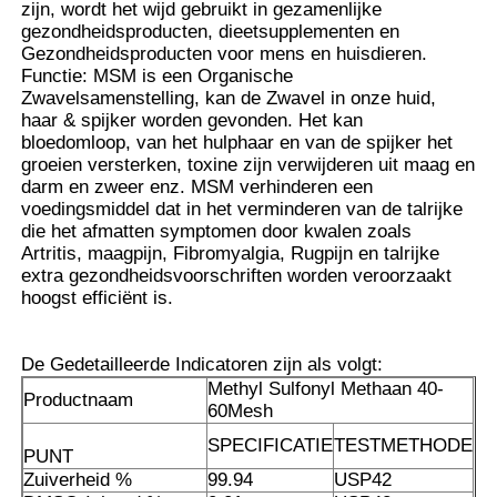
zijn, wordt het wijd gebruikt in gezamenlijke
gezondheidsproducten, dieetsupplementen en
Gezondheidsproducten voor mens en huisdieren.
Over ons
Functie: MSM is een Organische
Zwavelsamenstelling, kan de Zwavel in onze huid,
haar & spijker worden gevonden. Het kan
Fabriekstocht
bloedomloop, van het hulphaar en van de spijker het
groeien versterken, toxine zijn verwijderen uit maag en
darm en zweer enz. MSM verhinderen een
Kwaliteitscontrole
voedingsmiddel dat in het verminderen van de talrijke
die het afmatten symptomen door kwalen zoals
Artritis, maagpijn, Fibromyalgia, Rugpijn en talrijke
Vraag een offerte
extra gezondheidsvoorschriften worden veroorzaakt
hoogst efficiënt is.
MSM-Poeder
De Gedetailleerde Indicatoren zijn als volgt:
Methyl Sulfonyl Methaan 40-
Productnaam
60Mesh
MSM Methylsulfonylmethaan
SPECIFICATIE
TESTMETHODE
PUNT
Zuiverheid %
99.94
USP42
Dimethyl Sulfon van MSM