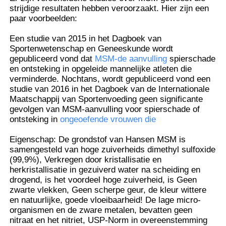
strijdige resultaten hebben veroorzaakt. Hier zijn een
paar voorbeelden:
Een studie van 2015 in het Dagboek van
Sportenwetenschap en Geneeskunde wordt
gepubliceerd vond dat
MSM-de aanvulling
spierschade
en ontsteking in opgeleide mannelijke atleten die
verminderde. Nochtans, wordt gepubliceerd vond een
studie van 2016 in het Dagboek van de Internationale
Maatschappij van Sportenvoeding geen significante
gevolgen van MSM-aanvulling voor spierschade of
ontsteking in
ongeoefende vrouwen die
Eigenschap: De grondstof van Hansen MSM is
samengesteld van hoge zuiverheids dimethyl sulfoxide
Thuis
(99,9%), Verkregen door kristallisatie en
herkristallisatie in gezuiverd water na scheiding en
drogend, is het voordeel hoge zuiverheid, is Geen
zwarte vlekken, Geen scherpe geur, de kleur wittere
Producten
en natuurlijke, goede vloeibaarheid! De lage micro-
organismen en de zware metalen, bevatten geen
nitraat en het nitriet, USP-Norm in overeenstemming
Video's