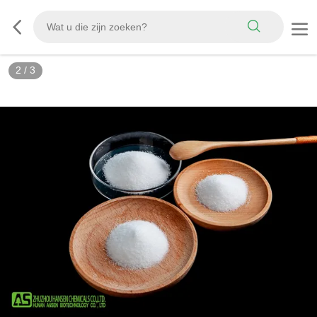
2
/
3