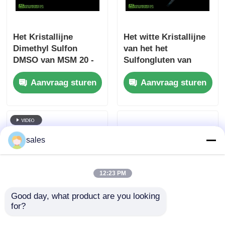
Het Kristallijne
Het witte Kristallijne
Dimethyl Sulfon
van het het
DMSO van MSM 20 -
Sulfongluten van
40 Mesh No Sulfur
MSM Dimethyl Vrije
Aanvraag sturen
Aanvraag sturen
Smell Food Rang
Supplement voor
Mensen
sales
12:23 PM
Good day, what product are you looking 
for?
Hoge zuiverheid MSM
Geurloze Dimethyl
Dimethyl Sulfon niet-
het Sulfonallergenen