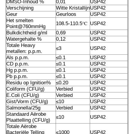
DMSO-Inhoud %
0,01
USP42
Verschijning
Witte Kristallijn
USP42
Geur
Geurloos
USP42
MSM Groothandel
Het smelten
108.5-110.5℃
USP42
Point@760mmHg
Bulkdichtheid g/ml
0,69
USP42
Dimethyl Sulfoxide van DMSO
Watergehalte %
0,12
USP42
Totale Heavy
≤3
USP42
metallen: p.p.m.
MSM-Supplement
Als p.p.m.
≤0.1
USP42
CD p.p.m.
≤0.1
USP42
Hg p.p.m.
≤0.1
USP42
MSM-Glucosaminechondroitin
Pb p.p.m.
≤0.1
USP42
Residu op Ignition%
≤0.20
USP42
Coliform (CFU/g)
Verbied
USP42
Het Gezamenlijke Supplement van MSM voor Paarden
E.Coli (CFU/g)
Verbied
USP42
Gist/Vorm (CFU/g)
≤10
USP42
Salmonella/25g
Verbied
USP42
MSM-Haarpoeder
Standaard Aërobe
≤10
USP42
Plaattelling (CFU/g)
Totale Aërobe
De Organische Zwavel van MSM
Bacteriële Telling
≤1000
USP42