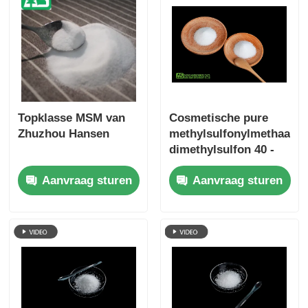
Topklasse MSM van
Cosmetische pure
Zhuzhou Hansen
methylsulfonylmethaan-
dimethylsulfon 40 -
80 mesh melaminevrij
Aanvraag sturen
Aanvraag sturen