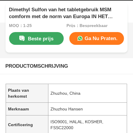
Dimethyl Sulfon van het tabletgebruik MSM
comform met de norm van Europa IN HET
BIJZONDER
MOQ：1-25
Prijs：Bespreekbaar
Ga Nu Praten.
Beste prijs
PRODUCTOMSCHRIJVING
Plaats van
Zhuzhou, China
herkomst
Merknaam
Zhuzhou Hansen
ISO9001, HALAL, KOSHER,
Certificering
FSSC22000