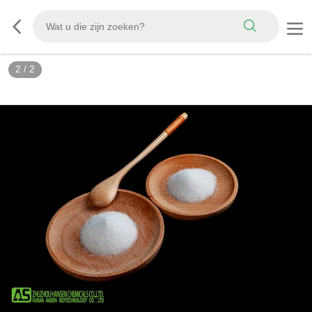
2
/
2