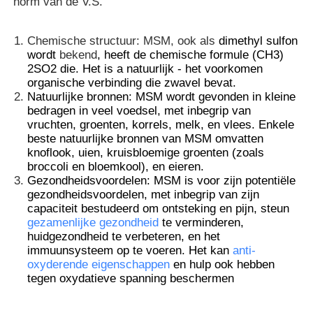
norm van de V.S.
Chemische structuur: MSM, ook als
dimethyl
sulfon
wordt
bekend
, heeft de chemische formule (CH3)
2SO2 die. Het is a natuurlijk - het voorkomen
organische verbinding die zwavel bevat.
Natuurlijke bronnen: MSM wordt gevonden in kleine
bedragen in veel voedsel, met inbegrip van
vruchten, groenten, korrels, melk, en vlees. Enkele
beste natuurlijke bronnen van MSM omvatten
knoflook, uien, kruisbloemige groenten (zoals
broccoli en bloemkool), en eieren.
Gezondheidsvoordelen
: MSM is voor zijn potentiële
gezondheidsvoordelen, met inbegrip van zijn
capaciteit bestudeerd om ontsteking en pijn, steun
Thuis
gezamenlijke gezondheid
te verminderen,
huidgezondheid te verbeteren, en het
immuunsysteem op te voeren. Het kan
anti-
oxyderende eigenschappen
en hulp ook hebben
Producten
tegen oxydatieve spanning beschermen
Video's