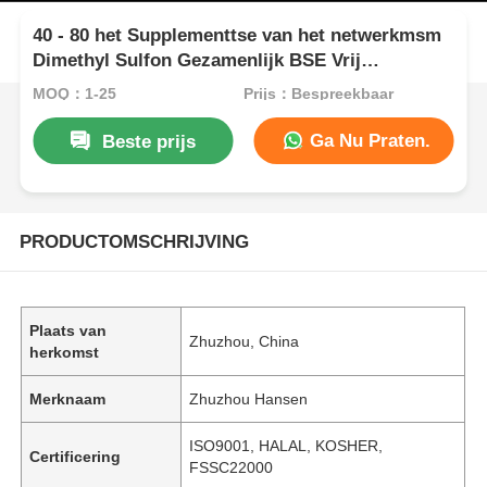
40 - 80 het Supplementtse van het netwerkmsm
Dimethyl Sulfon Gezamenlijk BSE Vrij
Veganistcertificaat
MOQ：1-25
Prijs：Bespreekbaar
Ga Nu Praten.
Beste prijs
PRODUCTOMSCHRIJVING
Plaats van
Zhuzhou, China
herkomst
Merknaam
Zhuzhou Hansen
ISO9001, HALAL, KOSHER,
Certificering
FSSC22000