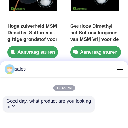
Hoge zuiverheid MSM
Geurloze Dimethyl
Dimethyl Sulfon niet-
het Sulfonallergenen
giftige grondstof voor
van MSM Vrij voor de
cosmetische
Sportenspanning van
Aanvraag sturen
Aanvraag sturen
industrie
de Spierpijn
sales
Thuis
Ongeveer ons
Contacteer ons
Desktop Site
Sitemap
Privacy Policy
12:45 PM
Good day, what product are you looking 
Kwaliteit
MSM-Poeder
China Fabriek.Copyright ©
for?
2026 Zhuzhou Hansen Chemicals Co.,Ltd. All
Rights Reserved.