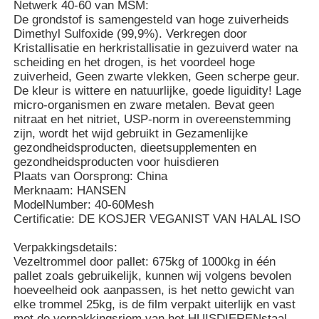
Netwerk 40-60 van MSM:
De grondstof is samengesteld van hoge zuiverheids
Dimethyl Sulfoxide (99,9%). Verkregen door
Over ons
Kristallisatie en herkristallisatie in gezuiverd water na
scheiding en het drogen, is het voordeel hoge
zuiverheid, Geen zwarte vlekken, Geen scherpe geur.
Fabriekstocht
De kleur is wittere en natuurlijke, goede liguidity! Lage
micro-organismen en zware metalen. Bevat geen
nitraat en het nitriet, USP-norm in overeenstemming
Kwaliteitscontrole
zijn, wordt het wijd gebruikt in Gezamenlijke
gezondheidsproducten, dieetsupplementen en
gezondheidsproducten voor huisdieren
Plaats van Oorsprong: China
Vraag een offerte
Merknaam: HANSEN
ModelNumber: 40-60Mesh
Certificatie: DE KOSJER VEGANIST VAN HALAL ISO
MSM-Poeder
Verpakkingsdetails:
Vezeltrommel door pallet: 675kg of 1000kg in één
MSM Methylsulfonylmethaan
pallet zoals gebruikelijk, kunnen wij volgens bevolen
hoeveelheid ook aanpassen, is het netto gewicht van
elke trommel 25kg, is de film verpakt uiterlijk en vast
Dimethyl Sulfon van MSM
met de verpakkingsriem van het HUISDIERENstaal