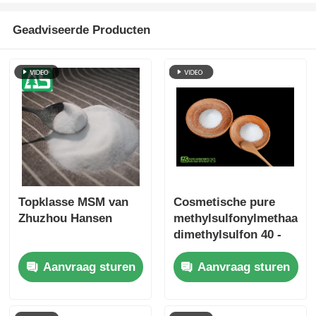
Geadviseerde Producten
Topklasse MSM van
Cosmetische pure
Zhuzhou Hansen
methylsulfonylmethaan-
dimethylsulfon 40 -
80 mesh melaminevrij
Aanvraag sturen
Aanvraag sturen