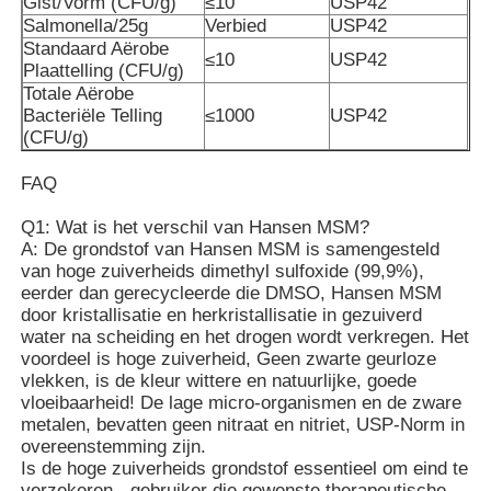
Gist/Vorm (CFU/g)
≤10
USP42
Salmonella/25g
Verbied
USP42
Standaard Aërobe
≤10
USP42
Plaattelling (CFU/g)
Totale Aërobe
Bacteriële Telling
≤1000
USP42
(CFU/g)
FAQ
Q1: Wat is het verschil van Hansen MSM?
A: De grondstof van Hansen MSM is samengesteld
van hoge zuiverheids dimethyl sulfoxide (99,9%),
eerder dan gerecycleerde die DMSO, Hansen MSM
door kristallisatie en herkristallisatie in gezuiverd
water na scheiding en het drogen wordt verkregen. Het
voordeel is hoge zuiverheid, Geen zwarte geurloze
vlekken, is de kleur wittere en natuurlijke, goede
vloeibaarheid! De lage micro-organismen en de zware
metalen, bevatten geen nitraat en nitriet, USP-Norm in
overeenstemming zijn.
Is de hoge zuiverheids grondstof essentieel om eind te
verzekeren - gebruiker die gewenste therapeutische