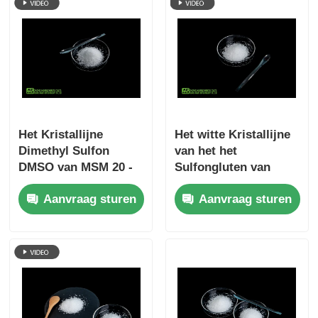
Het Kristallijne
Het witte Kristallijne
Dimethyl Sulfon
van het het
DMSO van MSM 20 -
Sulfongluten van
40 Mesh No Sulfur
MSM Dimethyl Vrije
Aanvraag sturen
Aanvraag sturen
Smell Food Rang
Supplement voor
Mensen