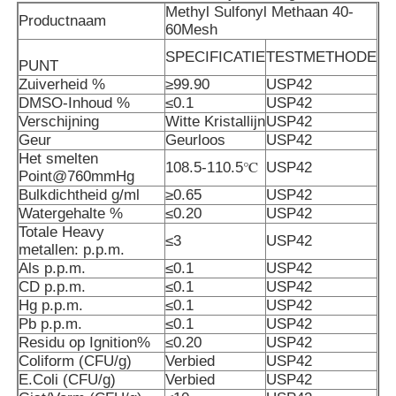
Methyl Sulfonyl Methaan 40-
Productnaam
60Mesh
Zuivere MSM-Kristallen
SPECIFICATIE
TESTMETHODE
PUNT
Zuiverheid %
≥99.90
USP42
DMSO-Inhoud %
≤0.1
USP42
Verschijning
Witte Kristallijn
USP42
Geur
Geurloos
USP42
Het smelten
108.5-110.5℃
USP42
Point@760mmHg
Bulkdichtheid g/ml
≥0.65
USP42
Watergehalte %
≤0.20
USP42
Totale Heavy
≤3
USP42
metallen: p.p.m.
Als p.p.m.
≤0.1
USP42
CD p.p.m.
≤0.1
USP42
Hg p.p.m.
≤0.1
USP42
Pb p.p.m.
≤0.1
USP42
Residu op Ignition%
≤0.20
USP42
Coliform (CFU/g)
Verbied
USP42
E.Coli (CFU/g)
Verbied
USP42