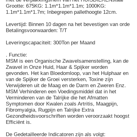
Grootte: 675KG: 1.1m*1.1m*1.1m; 1000KG:
1.1m*1.1m*1.7m; Inbegrepen pallethoogte 12cm.
MSM Groothandel
Levertijd: Binnen 10 dagen na het bevestigen van orde
Betalingsvoorwaarden: T/T
Dimethyl Sulfoxide van DMSO
Leveringscapaciteit: 300Ton per Maand
. Functie:
MSM-Supplement
MSM is een Organische Zwavelsamenstelling, kan de
Zwavel in Onze Huid, Haar & Spijker worden
gevonden. Het kan Bloedomloop, van het Hulphaar en
MSM-Glucosaminechondroitin
van de Spijker de Groei versterken, Toxine zijn
Verwijderen uit de Maag en de Darm en Zweren Enz.
MSM Verhinderen een Voedingsmiddel dat in het
Het Gezamenlijke Supplement van MSM voor Paarden
Verminderen van de Talrijke die het Afmatten
Symptomen door Kwalen zoals Artritis, Maagpijn,
Fibromyalgia, Rugpijn en Talrijke Extra
MSM-Haarpoeder
Gezondheidsvoorschriften worden veroorzaakt hoogst
Efficiënt is.
De Organische Zwavel van MSM
De Gedetailleerde Indicatoren zijn als volgt: