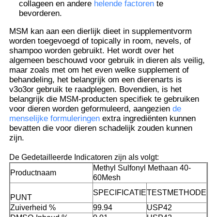
collageen en andere
helende factoren
te
bevorderen.
Over ons
MSM kan aan een dierlijk dieet in supplementvorm
worden toegevoegd of topically in room, nevels, of
shampoo worden gebruikt. Het wordt over het
Fabriekstocht
algemeen beschouwd voor gebruik in dieren als veilig,
maar zoals met om het even welke supplement of
behandeling, het belangrijk om een dierenarts is
Kwaliteitscontrole
v3o3or gebruik te raadplegen. Bovendien, is het
belangrijk die MSM-producten specifiek te gebruiken
voor dieren worden geformuleerd, aangezien
de
menselijke formuleringen
extra ingrediënten kunnen
Vraag een offerte
bevatten die voor dieren schadelijk zouden kunnen
zijn.
MSM-Poeder
De Gedetailleerde Indicatoren zijn als volgt:
Methyl Sulfonyl Methaan 40-
Productnaam
60Mesh
MSM Methylsulfonylmethaan
SPECIFICATIE
TESTMETHODE
PUNT
Zuiverheid %
99.94
USP42
Dimethyl Sulfon van MSM