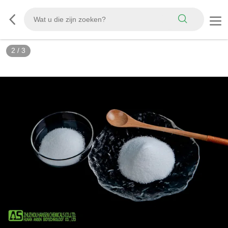
2
/
3