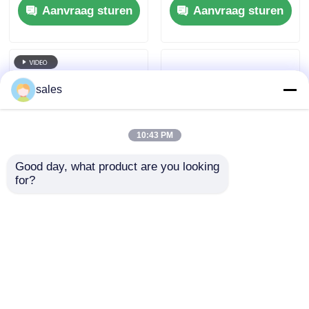
Aanvraag sturen
Aanvraag sturen
Ingredients
Gezamenlijke
Pijnhulp
sales
10:43 PM
Good day, what product are you looking 
for?
Supplement van de
MSM-het Voedselrang
voedselrang MSM
van het Zwavel
Geurloze 20 - 40
Dieetsupplement 40 -
Mesh Water Content
60 Mesh Food
Aanvraag sturen
Aanvraag sturen
0,1%
Ingredients
Thuis
Ongeveer ons
Contacteer ons
Desktop Site