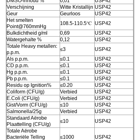
DMSO-Inhoud %
0,01
USP42
Verschijning
Witte Kristallijn
USP42
Geur
Geurloos
USP42
MSM Groothandel
Het smelten
108.5-110.5℃
USP42
Point@760mmHg
Bulkdichtheid g/ml
0,69
USP42
Dimethyl Sulfoxide van DMSO
Watergehalte %
0,12
USP42
Totale Heavy metallen:
≤3
USP42
p.p.m.
MSM-Supplement
Als p.p.m.
≤0.1
USP42
CD p.p.m.
≤0.1
USP42
Hg p.p.m.
≤0.1
USP42
MSM-Glucosaminechondroitin
Pb p.p.m.
≤0.1
USP42
Residu op Ignition%
≤0.20
USP42
Coliform (CFU/g)
Verbied
USP42
Het Gezamenlijke Supplement van MSM voor Paarden
E.Coli (CFU/g)
Verbied
USP42
Gist/Vorm (CFU/g)
≤10
USP42
Salmonella/25g
Verbied
USP42
MSM-Haarpoeder
Standaard Aërobe
≤10
USP42
Plaattelling (CFU/g)
Totale Aërobe
De Organische Zwavel van MSM
Bacteriële Telling
≤1000
USP42