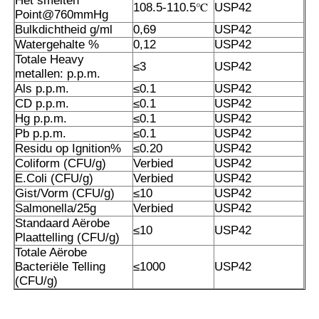
Het smelten
108.5-110.5℃
USP42
Point@760mmHg
Bulkdichtheid g/ml
0,69
USP42
Zuivere MSM-Kristallen
Watergehalte %
0,12
USP42
Totale Heavy
≤3
USP42
metallen: p.p.m.
Als p.p.m.
≤0.1
USP42
CD p.p.m.
≤0.1
USP42
Hg p.p.m.
≤0.1
USP42
Pb p.p.m.
≤0.1
USP42
Residu op Ignition%
≤0.20
USP42
Coliform (CFU/g)
Verbied
USP42
E.Coli (CFU/g)
Verbied
USP42
Gist/Vorm (CFU/g)
≤10
USP42
Salmonella/25g
Verbied
USP42
Standaard Aërobe
≤10
USP42
Plaattelling (CFU/g)
Totale Aërobe
Bacteriële Telling
≤1000
USP42
(CFU/g)