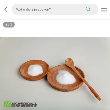
2
/
3