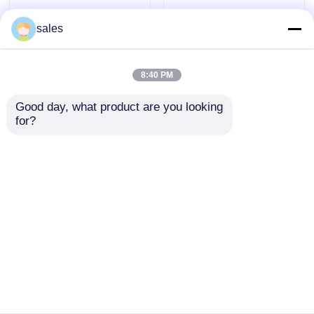
het capsulegebruik
sales
Thuis
Ongeveer ons
Contacteer ons
Desktop Site
Sitemap
Privacy Policy
8:40 PM
Good day, what product are you looking 
Kwaliteit
MSM-Poeder
China Fabriek.Copyright ©
for?
2026 Zhuzhou Hansen Chemicals Co.,Ltd. All
Rights Reserved.