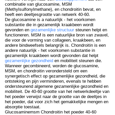
combinatie van glucosamine, MSM
(Methylsulfonylmethane), en chondroitin bevat, en
heeft een deeltjesgrootte van netwerk 40-60.
De glucosamine is a natuurlijk - het voorkomen
substantie die in gezamenlijk kraakbeen wordt
gevonden en
gezamenlijke structuur
steunen helpt en
functioneren. MSM is een natuurlijke bron van zwavel,
die voor de vorming van collageen, kraakbeen, en
andere bindweefsels belangrijk is. Chondroitin is een
andere natuurlijk - het voorkomen substantie in
gezamenlijk kraakbeen wordt gevonden dat helpt
gezamenlijke gezondheid
en mobiliteit steunen die.
Wanneer gecombineerd, worden de glucosamine,
MSM, en chondroitin verondersteld om een
synergetisch effect op gezamenlijke gezondheid, die
Thuis
ontsteking en pijn verminderen, evenals te hebben
ondersteunend algemene gezamenlijke gezondheid en
mobiliteit. De 40-60 grootte van het netwerkdeeltje van
het poeder verwijst naar de grootte van de deeltjes in
Producten
het poeder, dat voor zich het gemakkelijke mengen en
absorptie toestaat.
Glucosaminemsm Chondroitin het poeder 40-60
Video's