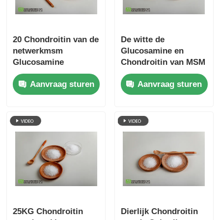
20 Chondroitin van de
De witte de
netwerkmsm
Glucosamine en
Glucosamine
Chondroitin van MSM
Gezamenlijke het
Supplementen met
Aanvraag sturen
Aanvraag sturen
Voedselrang van de
GMP maken
Gezondheids Hoge
Workshop schoon
Zuiverheid
25KG Chondroitin
Dierlijk Chondroitin