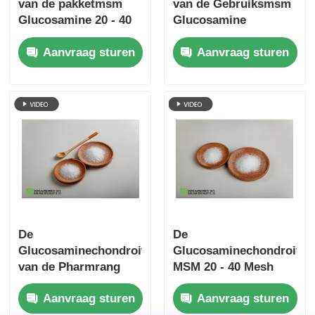
van de pakketmsm
van de Gebruiksmsm
Glucosamine 20 - 40
Glucosamine
Mesh Needle Shaped
Paardsupplement 20 -
Aanvraag sturen
Aanvraag sturen
40 Mesh Feed Grade
De
De
Glucosaminechondroitin
Glucosaminechondroitin
van de Pharmrang
MSM 20 - 40 Mesh
MSM de Zwavel vult
Comform With
Aanvraag sturen
Aanvraag sturen
Geurloos aan
Europe Standard van