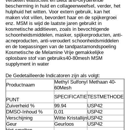
verbetert elasticiteit en biedt anti-oxyderende
bescherming in huid en collageenweefsel, verder, het
hulphuid het witten. Voor extern gebruik, kan het
MSM Groothandel
maken vlot villen, bevordert haar en de spijkergroei
enz. MSM is wijd de laatste jaren gebruikt in
kosmetische additieven, zoals in bevochtigende
Dimethyl Sulfoxide van DMSO
schoonheidsmiddelen, masker, spijkerproducten, anti-
acneproducten, anti-veroudert schoonheidsmiddelen
en de toepassingen van de tandpastamondspoeling
MSM-Supplement
Kosmetische de Melamine Vrije gemakkelijke
oplosbare stof van gebruiks40-80mesh MSM
supplyment in water
MSM-Glucosaminechondroitin
De Gedetailleerde Indicatoren zijn als volgt:
Methyl Sulfonyl Methaan 40-
Productnaam
60Mesh
Het Gezamenlijke Supplement van MSM voor Paarden
SPECIFICATIE
TESTMETHODE
PUNT
Zuiverheid %
99.94
USP42
MSM-Haarpoeder
DMSO-Inhoud %
0,01
USP42
Verschijning
Witte Kristallijn
USP42
Geur
Geurloos
USP42
De Organische Zwavel van MSM