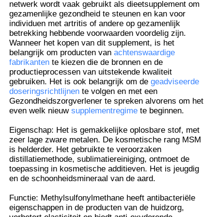
netwerk wordt vaak gebruikt als dieetsupplement om
gezamenlijke gezondheid te steunen en kan voor
individuen met artritis of andere op gezamenlijk
Over ons
betrekking hebbende voorwaarden voordelig zijn.
Wanneer het kopen van dit supplement, is het
belangrijk om producten van
achtenswaardige
Fabriekstocht
fabrikanten
te kiezen die de bronnen en de
productieprocessen van uitstekende kwaliteit
gebruiken. Het is ook belangrijk om de
geadviseerde
Kwaliteitscontrole
doseringsrichtlijnen
te volgen en met een
Gezondheidszorgverlener te spreken alvorens om het
even welk nieuw
supplementregime
te beginnen.
Vraag een offerte
Eigenschap: Het is gemakkelijke oplosbare stof, met
zeer lage zware metalen. De kosmetische rang MSM
is helderder. Het gebruikte te veroorzaken
MSM-Poeder
distillatiemethode, sublimatiereiniging, ontmoet de
toepassing in kosmetische additieven. Het is jeugdig
en de schoonheidsmineraal van de aard.
MSM Methylsulfonylmethaan
Functie: Methylsulfonylmethane heeft antibacteriële
eigenschappen in de producten van de huidzorg,
Dimethyl Sulfon van MSM