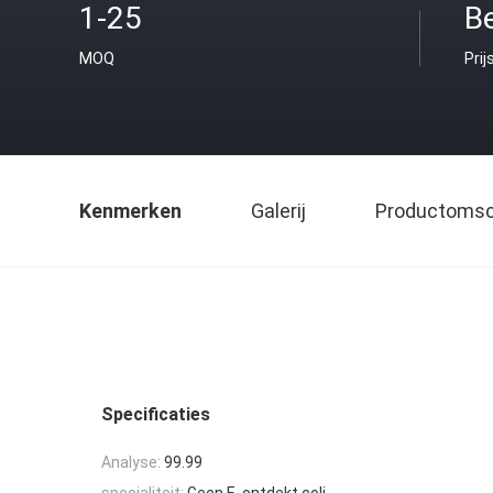
1-25
B
MOQ
Prij
Kenmerken
Galerij
Productomsch
Specificaties
Analyse:
99.99
specialiteit:
Geen E. ontdekt coli