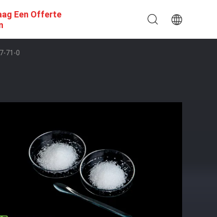
aag Een Offerte
n
7-71-0