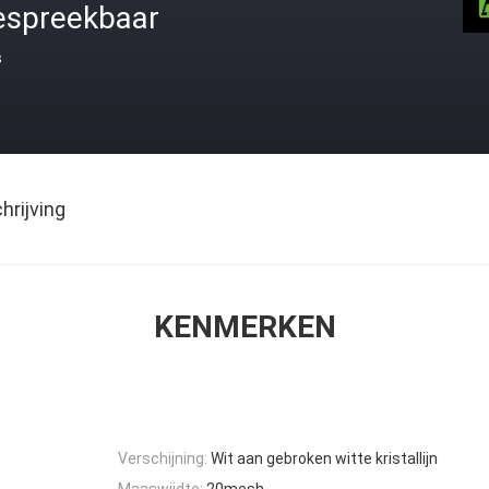
espreekbaar
s
rijving
KENMERKEN
Verschijning:
Wit aan gebroken witte kristallijn
Maaswijdte:
20mesh