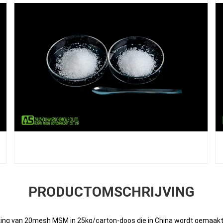
PRODUCTOMSCHRIJVING
king van 20mesh MSM in 25kg/carton-doos die in China wordt gemaak