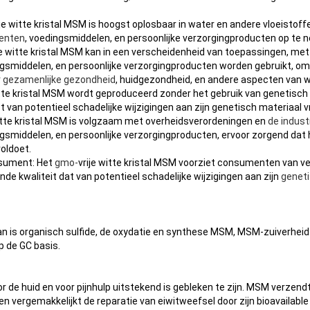
ije witte kristal MSM is hoogst oplosbaar in water en andere vloeistoff
enten
, voedingsmiddelen, en persoonlijke verzorgingproducten op te 
je witte kristal MSM kan in een verscheidenheid van toepassingen, met
smiddelen, en persoonlijke verzorgingproducten worden gebruikt, om
r
gezamenlijke gezondheid
, huidgezondheid, en andere aspecten van we
tte kristal MSM wordt geproduceerd zonder het gebruik van genetisch
 van potentieel schadelijke wijzigingen aan zijn genetisch materiaal vri
witte kristal MSM is volgzaam met overheidsverordeningen en
de indus
smiddelen, en persoonlijke verzorgingproducten, ervoor zorgend dat 
voldoet.
sument: Het
gmo-
vrije witte kristal MSM voorziet consumenten van ve
de kwaliteit dat van potentieel schadelijke wijzigingen aan zijn
geneti
n is organisch sulfide, de oxydatie en synthese MSM, MSM-zuiverheid
 de GC basis.
or de huid en voor pijnhulp uitstekend is gebleken te zijn. MSM verzen
 en vergemakkelijkt de reparatie van eiwitweefsel door zijn bioavailabl