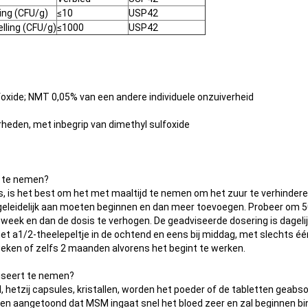
ing (CFU/g)
≤10
USP42
lling (CFU/g)
≤1000
USP42
oxide; NMT 0,05% van een andere individuele onzuiverheid
rheden, met inbegrip van dimethyl sulfoxide
t te nemen?
rs, is het best om het met maaltijd te nemen om het zuur te verhindere
geleidelijk aan moeten beginnen en dan meer toevoegen. Probeer om 
week en dan de dosis te verhogen. De geadviseerde dosering is dagelij
t a1/2-theelepeltje in de ochtend en eens bij middag, met slechts éé
ken of zelfs 2 maanden alvorens het begint te werken.
iseert te nemen?
el, hetzij capsules, kristallen, worden het poeder of de tabletten geab
en aangetoond dat MSM ingaat snel het bloed zeer en zal beginnen b