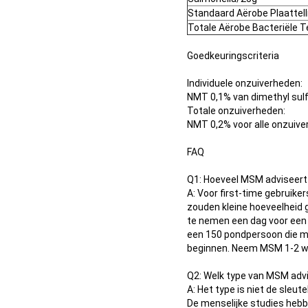
Standaard Aërobe Plaattell
Totale Aërobe Bacteriële Te
Goedkeuringscriteria
Individuele onzuiverheden:
NMT 0,1% van dimethyl sulf
Totale onzuiverheden:
NMT 0,2% voor alle onzuive
FAQ
Q1: Hoeveel MSM adviseer
A: Voor first-time gebruike
zouden kleine hoeveelheid 
te nemen een dag voor een 
een 150 pondpersoon die me
beginnen. Neem MSM 1-2 we
Q2: Welk type van MSM adv
A: Het type is niet de sleut
De menselijke studies hebb