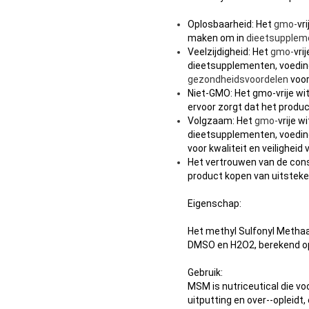
Oplosbaarheid: Het
gmo-
vr
maken om in
dieetsupplem
Veelzijdigheid: Het
gmo-
vri
dieetsupplementen, voeding
gezondheidsvoordelen
voo
Niet-GMO: Het gmo-vrije wi
ervoor zorgt dat het product
Volgzaam: Het
gmo-
vrije 
dieetsupplementen, voeding
voor kwaliteit en veiligheid 
Het vertrouwen van de con
product kopen van uitsteken
Eigenschap:
Het methyl Sulfonyl Methaa
DMSO en H2O2, berekend op
Gebruik:
MSM is nutriceutical die vo
uitputting en over--opleidt,