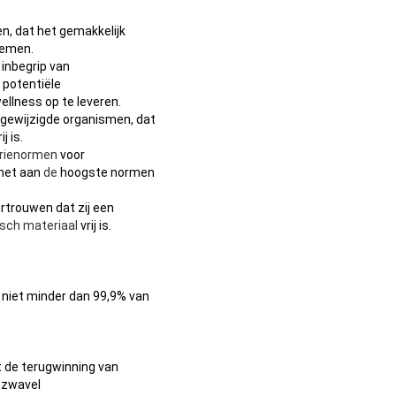
en, dat het gemakkelijk
nemen.
 inbegrip van
 potentiële
llness op te leveren.
 gewijzigde organismen, dat
j is.
trienormen
voor
het aan
de
hoogste normen
rtrouwen dat zij een
sch materiaal
vrij is.
 niet minder dan 99,9% van
dt de terugwinning van
e zwavel