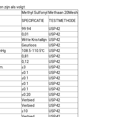
n zijn als volgt:
Methyl Sulfonyl Methaan 20Mesh
SPECIFICATIE
TESTMETHODE
99.94
USP42
0,01
USP42
Witte Kristallijn
USP42
Geurloos
USP42
mHg
108.5-110.5℃
USP42
0,81
USP42
0,12
USP42
.m.
≤3
USP42
≤0.1
USP42
≤0.1
USP42
≤0.1
USP42
≤0.1
USP42
≤0.20
USP42
Verbied
USP42
Verbied
USP42
≤10
USP42
Verbied
USP42