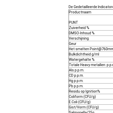
De Gedetailleerde Indicatore
Productnaam
PUNT
Zuiverheid %
DMSO-Inhoud %
Verschijning
Geur
Het smelten Point@760m
Bulkdichtheid g/ml
Watergehalte %
Totale Heavy metallen: p.p
Als p.p.m.
CD p.p.m.
Hg p.p.m.
Pb p.p.m.
Residu op Ignition%
Coliform (CFU/g)
E.Coli (CFU/g)
Gist/Vorm (CFU/g)
Salmonella/25g