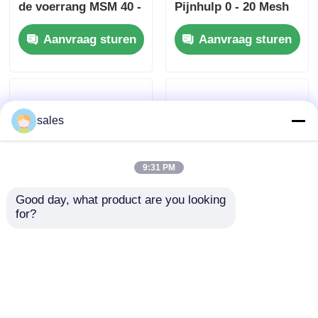
de voerrang MSM 40 -
Pijnhulp 0 - 20 Mesh
60 Mesh Non GMO
Glucosamine
Aanvraag sturen
Aanvraag sturen
Geurloos CAS 67-71-0
Chondroitin MSM
voor Tendonitis
sales
9:31 PM
Good day, what product are you looking 
for?
Geurloze Organische
94% zuivere MSM-
Zuivere MSM-
Kristallen 40 - 60
Kristallen 40 - 60
Mesh Non Toxic For
Mesh For Green Leaf
Plant Voedende
Aanvraag sturen
Aanvraag sturen
Fertilizer
Meststof