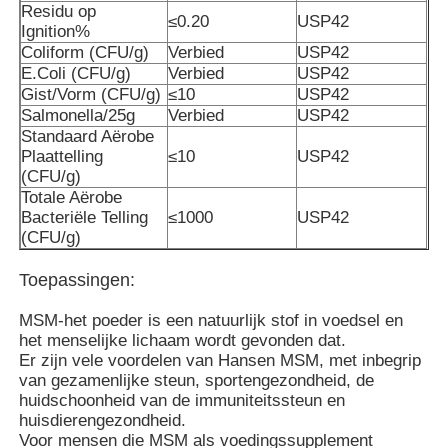
Residu op
≤0.20
USP42
Ignition%
Coliform (CFU/g)
Verbied
USP42
Over ons
E.Coli (CFU/g)
Verbied
USP42
Gist/Vorm (CFU/g)
≤10
USP42
Salmonella/25g
Verbied
USP42
Fabriekstocht
Standaard Aërobe
Plaattelling
≤10
USP42
(CFU/g)
Kwaliteitscontrole
Totale Aërobe
Bacteriële Telling
≤1000
USP42
(CFU/g)
Vraag een offerte
Toepassingen:
MSM-Poeder
MSM-het poeder is een natuurlijk stof in voedsel en
het menselijke lichaam wordt gevonden dat.
Er zijn vele voordelen van Hansen MSM, met inbegrip
MSM Methylsulfonylmethaan
van gezamenlijke steun, sportengezondheid, de
huidschoonheid van de immuniteitssteun en
huisdierengezondheid.
Dimethyl Sulfon van MSM
Voor mensen die MSM als voedingssupplement