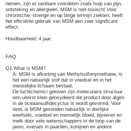
nemen, zijn er tastbare voordelen zoals hulp van pijn,
ontsteking en allergieën. MSM is niet-toxisch! Voor
chronische, strenge en op lange termijn ziekten, heeft
MSM Groothandel
het efficiënte gebruik van MSM een zeer significant
effect.
Dimethyl Sulfoxide van DMSO
Houdbaarheid: 4 jaar.
MSM-Supplement
FAQ
Q1.What is MSM?
MSM-Glucosaminechondroitin
A: MSM is afkorting van Methylsulfonymethane, is
het een natuurlijk stof dat in voedsel en in het
menselijke lichaam bestaat.
Het Gezamenlijke Supplement van MSM voor Paarden
De luchtchemici geloven zijn moleculaire structuur
een uiterst klein geoxydeerd die product door algen
in de oceaansulfidecyclus is wordt gevormd. Voor
MSM-Haarpoeder
land, is MSM gevonden natuurlijk in dierlijke
weefsels, voedsel en menselijk bloed, bijnieren en
melk door vele wetenschappers in de loop van de
De Organische Zwavel van MSM
jaren, evenals in paarden, konijnen en andere