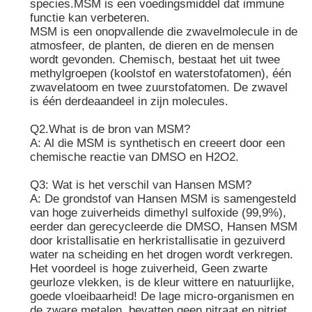
species.MSM is een voedingsmiddel dat immune
functie kan verbeteren.
MSM is een onopvallende die zwavelmolecule in de
Zuivere MSM-Kristallen
atmosfeer, de planten, de dieren en de mensen
wordt gevonden. Chemisch, bestaat het uit twee
methylgroepen (koolstof en waterstofatomen), één
zwavelatoom en twee zuurstofatomen. De zwavel
is één derdeaandeel in zijn molecules.
Q2.What is de bron van MSM?
A: Al die MSM is synthetisch en creeert door een
chemische reactie van DMSO en H2O2.
Q3: Wat is het verschil van Hansen MSM?
A: De grondstof van Hansen MSM is samengesteld
van hoge zuiverheids dimethyl sulfoxide (99,9%),
eerder dan gerecycleerde die DMSO, Hansen MSM
door kristallisatie en herkristallisatie in gezuiverd
water na scheiding en het drogen wordt verkregen.
Het voordeel is hoge zuiverheid, Geen zwarte
geurloze vlekken, is de kleur wittere en natuurlijke,
goede vloeibaarheid! De lage micro-organismen en
de zware metalen, bevatten geen nitraat en nitriet,