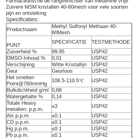
Farmaceutische de rangverlichter van melamine vrije
Zuivere MSM kristallen 40-60mesh voor vele soorten
pijn en ontsteking
Specificaties:
Methyl Sulfonyl Methaan 40-
Productnaam
60Mesh
SPECIFICATIE
TESTMETHODE
PUNT
Zuiverheid %
99.95
USP42
DMSO-Inhoud %
0,01
USP42
Verschijning
Witte Kristallijn
USP42
Geur
Geurloos
USP42
Het smelten
108.5-110.5℃
USP42
Point@760mmHg
Bulkdichtheid g/ml
0,68
USP42
Watergehalte %
0,14
USP42
Thuis
Totale Heavy
≤3
USP42
metallen: p.p.m.
Als p.p.m.
≤0.1
USP42
Producten
CD p.p.m.
≤0.1
USP42
Hg p.p.m.
≤0.1
USP42
Pb p.p.m.
≤0.1
USP42
Video's