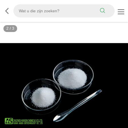
3
/
3