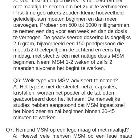
A: Voor first-time gebruikers, is het best om het
met maaltijd te nemen om het zuur te verhinderen.
First-time gebruikers zouden kleine hoeveelheid
geleidelijk aan moeten beginnen en dan meer
toevoegen. Probeer om 500 tot 1000 milligrammen
te nemen een dag voor een week en dan de dosis
te verhogen. De geadviseerde dosering is dagelijks
2-6 gram, bijvoorbeeld een 150 pondpersoon die
met a1/2-theelepeltje in de ochtend en eens bij
middag, met slechts één niet nuttige dosis MSM
beginnen. Neem MSM 1-2 weken of zelfs 2
maanden alvorens het begint te werken.
Q6: Welk type van MSM adviseert te nemen?
A: Het type is niet de sleutel, hetzij capsules,
kristallen, worden het poeder of de tabletten
geabsorbeerd door het lichaam. De menselijke
studies hebben aangetoond dat MSM ingaat snel
het bloed zeer en zal beginnen binnen 30-45
minuten te werken.
Q7: Nemend MSM op een lege maag of met maaltijd?
A: Hoewel vele mensen MSM op een lege maag