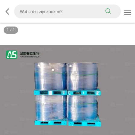
1
/
1