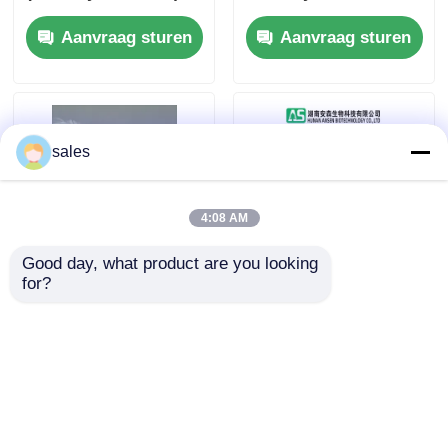
Elektronische
CAS No 67-68-5 voor
Aanvraag sturen
Aanvraag sturen
kwaliteit CAS:67-68-5
Landbouwmeststof
sales
4:08 AM
Good day, what product are you looking 
for?
Lichtjes Geurige
Odolessdmso
Dimethyl Verklaarde
Dimethyl Sulfoxide
Sulfoxide
Anti Ontstekings voor
Transparante
de Goede Stabiliteit
Aanvraag sturen
Aanvraag sturen
Vloeibare ISO van
van de Koolstofvezel
DMSO