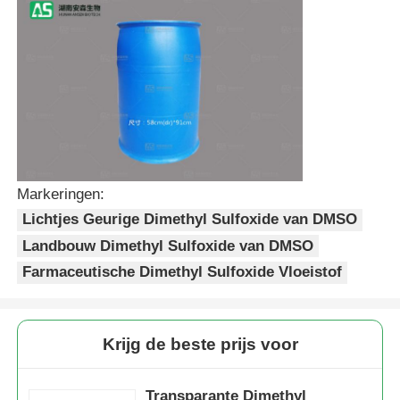
MSM Groothandel
Dimethyl Sulfoxide van DMSO
MSM-Supplement
Markeringen:
MSM-Glucosaminechondroitin
Lichtjes Geurige Dimethyl Sulfoxide van DMSO
Landbouw Dimethyl Sulfoxide van DMSO
Farmaceutische Dimethyl Sulfoxide Vloeistof
Het Gezamenlijke Supplement van MSM voor Paarden
MSM-Haarpoeder
Krijg de beste prijs voor
De Organische Zwavel van MSM
Transparante Dimethyl