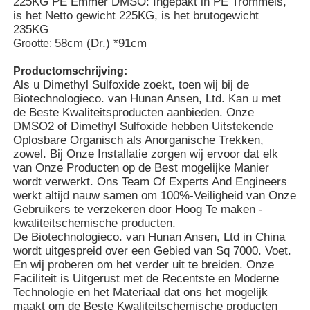
225KG PE Emmer DMSO: Ingepakt in PE Trommels,
is het Netto gewicht 225KG, is het brutogewicht
235KG
58cm (Dr.) *91cm
Grootte:
Productomschrijving:
Als u Dimethyl Sulfoxide zoekt, toen wij bij de
Biotechnologieco. van Hunan Ansen, Ltd. Kan u met
de Beste Kwaliteitsproducten aanbieden. Onze
DMSO2 of Dimethyl Sulfoxide hebben Uitstekende
Oplosbare Organisch als Anorganische Trekken,
zowel. Bij Onze Installatie zorgen wij ervoor dat elk
van Onze Producten op de Best mogelijke Manier
wordt verwerkt. Ons Team Of Experts And Engineers
werkt altijd nauw samen om 100%-Veiligheid van Onze
Gebruikers te verzekeren door Hoog Te maken -
Thuis
kwaliteitschemische producten.
De Biotechnologieco. van Hunan Ansen, Ltd in China
wordt uitgespreid over een Gebied van Sq 7000. Voet.
Producten
En wij proberen om het verder uit te breiden. Onze
Faciliteit is Uitgerust met de Recentste en Moderne
Technologie en het Materiaal dat ons het mogelijk
maakt om de Beste Kwaliteitschemische producten
Video's