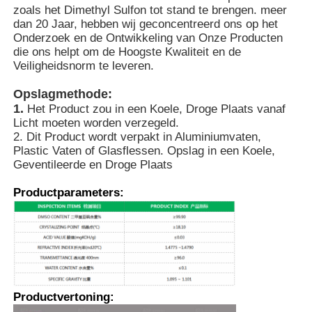
zoals het Dimethyl Sulfon tot stand te brengen. meer
dan 20 Jaar, hebben wij geconcentreerd ons op het
Onderzoek en de Ontwikkeling van Onze Producten
Over ons
die ons helpt om de Hoogste Kwaliteit en de
Veiligheidsnorm te leveren.
Fabriekstocht
Opslagmethode:
1.
Het Product zou in een Koele, Droge Plaats vanaf
Licht moeten worden verzegeld.
Kwaliteitscontrole
2. Dit Product wordt verpakt in Aluminiumvaten,
Plastic Vaten of Glasflessen. Opslag in een Koele,
Geventileerde en Droge Plaats
Vraag een offerte
Productparameters
:
MSM-Poeder
MSM Methylsulfonylmethaan
Productvertoning
:
Dimethyl Sulfon van MSM