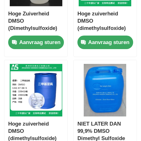
Hoge Zuiverheid
Hoge zuiverheid
DMSO
DMSO
(Dimethylsulfoxide)
(dimethylsulfoxide)
Industriële kwaliteit
Farmaceutische
Aanvraag sturen
Aanvraag sturen
CAS:67-68-5
kwaliteit CAS:67-68-5
Hoge zuiverheid
NIET LATER DAN
DMSO
99,9% DMSO
(dimethylsulfoxide)
Dimethyl Sulfoxide