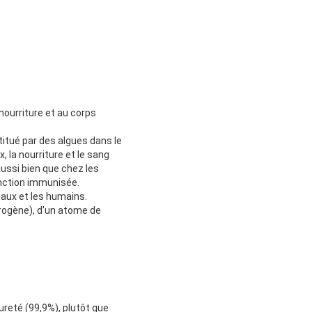
nourriture et au corps
titué par des algues dans le
 la nourriture et le sang
aussi bien que chez les
onction immunisée.
aux et les humains.
rogène), d'un atome de
reté (99,9%), plutôt que