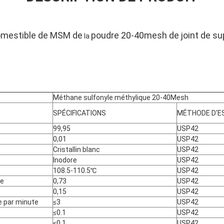
ages d'OptiMSM, y compris l'appui commun, les sports et la 
omestible de MSM de
poudre 20-40mesh de joint de s
la
Méthane sulfonyle méthylique 20-40Mesh
SPÉCIFICATIONS
MÉTHODE D'E
99,95
USP42
0,01
USP42
Cristallin blanc
USP42
Inodore
USP42
108.5-110.5℃
USP42
se
0,73
USP42
0,15
USP42
e par minute
≤3
USP42
≤0.1
USP42
≤0.1
USP42