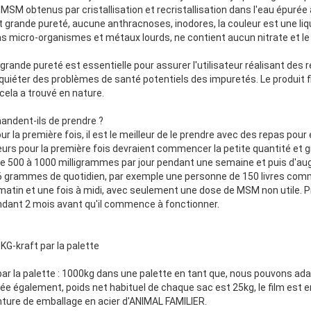
MSM obtenus par cristallisation et recristallisation dans l'eau épurée
 grande pureté, aucune anthracnoses, inodores, la couleur est une liqu
bas micro-organismes et métaux lourds, ne contient aucun nitrate et le
grande pureté est essentielle pour assurer l'utilisateur réalisant des
nquiéter des problèmes de santé potentiels des impuretés. Le produit f
cela a trouvé en nature.
ndent-ils de prendre ?
pour la première fois, il est le meilleur de le prendre avec des repas pou
eurs pour la première fois devraient commencer la petite quantité et 
re 500 à 1000 milligrammes par jour pendant une semaine et puis d'au
grammes de quotidien, par exemple une personne de 150 livres comm
 matin et une fois à midi, avec seulement une dose de MSM non utile.
ant 2 mois avant qu'il commence à fonctionner.
KG-kraft par la palette
ar la palette : 1000kg dans une palette en tant que, nous pouvons ada
 également, poids net habituel de chaque sac est 25kg, le film est e
nture de emballage en acier d'ANIMAL FAMILIER.