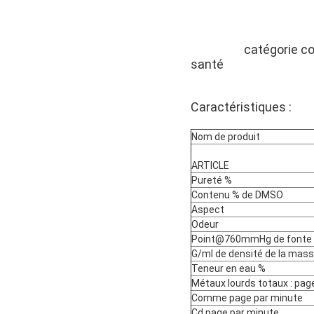
Il y a beaucoup d'avant
catégorie c
la beauté,
santé
Caractéristiques :
Nom de produit
ARTICLE
Pureté %
Contenu % de DMSO
Aspect
Odeur
Point@760mmHg de fonte
G/ml de densité de la mas
Teneur en eau %
Métaux lourds totaux : pag
Comme page par minute
Cd page par minute