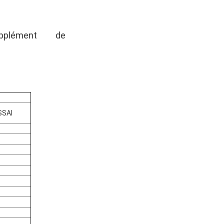
santé active, la peau et
upplément
de
sain
SSAI