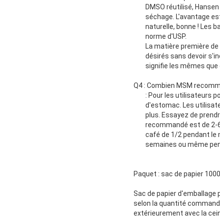
DMSO réutilisé, Hansen 
séchage. L'avantage est
naturelle, bonne ! Les 
norme d'USP.
La matière première de 
désirés sans devoir s'i
signifie les mêmes que 
Q4 : Combien MSM recomma
: Pour les utilisateurs 
d'estomac. Les utilisat
plus. Essayez de prend
recommandé est de 2-6 
café de 1/2 pendant le
semaines ou même pend
Paquet : sac de papier 1000
Sac de papier d'emballage p
selon la quantité commandée
extérieurement avec la cei