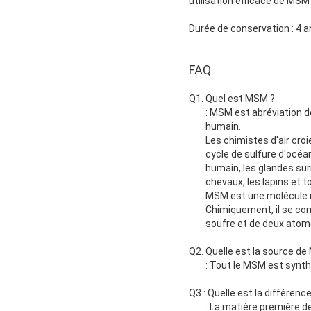
utilisation efficace de MSM
Durée de conservation : 4 a
FAQ
Q1. Quel est MSM ?
: MSM est abréviation d
humain.
Les chimistes d'air cro
cycle de sulfure d'océan
humain, les glandes sur
chevaux, les lapins et 
MSM est une molécule i
Chimiquement, il se co
soufre et de deux atome
Q2. Quelle est la source d
: Tout le MSM est synt
Q3 : Quelle est la différe
: La matière première 