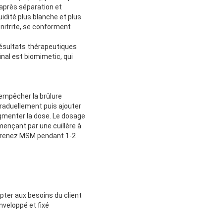
 après séparation et
idité plus blanche et plus
 nitrite, se conforment
 résultats thérapeutiques
inal est biomimetic, qui
r empêcher la brûlure
graduellement puis ajouter
gmenter la dose. Le dosage
ençant par une cuillère à
 Prenez MSM pendant 1-2
pter aux besoins du client
nveloppé et fixé