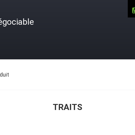
égociable
duit
TRAITS