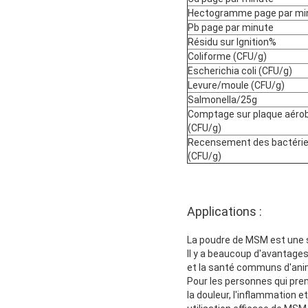
Hectogramme page par mi
Pb page par minute
Résidu sur Ignition%
Coliforme (CFU/g)
Escherichia coli (CFU/g)
Levure/moule (CFU/g)
Salmonella/25g
Comptage sur plaque aérob
(CFU/g)
Recensement des bactéries
(CFU/g)
Applications :
La poudre de MSM est une s
Il y a beaucoup d'avantages
et la santé communs d'anim
Pour les personnes qui pre
la douleur, l'inflammation e