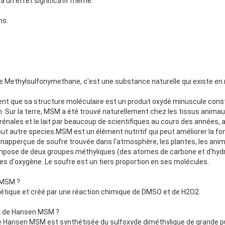
 a un effet significatif même.
ns.
e Methylsulfonymethane, c'est une substance naturelle qui existe en 
ient que sa structure moléculaire est un produit oxydé minuscule cons
. Sur la terre, MSM a été trouvé naturellement chez les tissus animaux,
rénales et le lait par beaucoup de scientifiques au cours des années, 
tout autre species.MSM est un élément nutritif qui peut améliorer la f
napperçue de soufre trouvée dans l'atmosphère, les plantes, les anim
mpose de deux groupes méthyliques (des atomes de carbone et d'hyd
s d'oxygène. Le soufre est un tiers proportion en ses molécules.
e MSM ?
hétique et créé par une réaction chimique de DMSO et de H2O2.
nce de Hansen MSM ?
de Hansen MSM est synthétisée du sulfoxyde diméthylique de grande pu