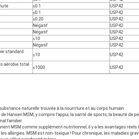
nute
≤0.1
USP42
≤0.1
USP42
≤0.20
USP42
Négatif
USP42
Négatif
USP42
≤10
USP42
Négatif
USP42
ie standard
≤10
USP42
 aérobie total
≤1000
USP42
ubstance naturelle trouvée à la nourriture et au corps humain.
 de Hansen MSM, y compris l'appui, la santé de sports, la beauté de 
al familier.
nnent MSM comme supplément nutritionnel, il y a les avantages réels 
t les allergies. MSM est non-toxique ! Pour chronique, les maladies gra