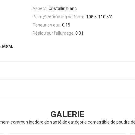
Aspect:
Cristallin blanc
Point@760mmHg de fonte:
108.5-110.5℃
Teneur en eau:
0,15
Résidu sur l'allumage:
0,01
,
de MSM
GALERIE
ément commun inodore de santé de catégorie comestible de poudre de